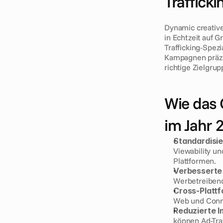
Traffick
Dynamic creative
in Echtzeit auf 
Trafficking-Spez
Kampagnen präzis
richtige Zielgrup
Wie das
im Jahr 
Standardisi
Viewability u
Plattformen.
Verbesserte
Werbetreibend
Cross-Plattf
Web und Conn
Reduzierte 
können Ad-Tra