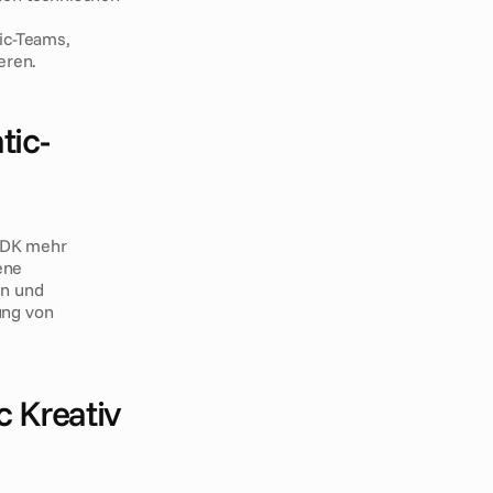
c-Teams, 
eren.
tic-
SDK mehr 
ne 
n und 
ng von 
Kreativ 