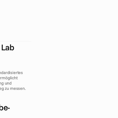
a
m
p
a
g
n
e
n
o
r
m
ü
b
e
r
g
r
e
i
f
a
l
i
s
t
e
n
f
ü
r
W
e
ö
n
n
e
n
d
i
e
s
e
d
Lab 
ardisiertes 
rmöglicht 
ng und 
weg zu messen.
be-