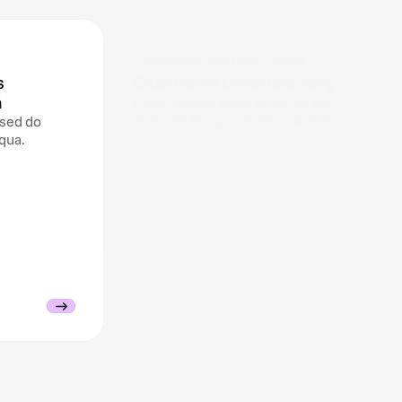
Technische Richtlinien & Specs
s
Channel 4s Untertitel-Vorgabe für 
n
Lorem ipsum dolor sit amet, consectetur adi
eiusmod tempor incididunt ut labore et dol
 sed do
qua.