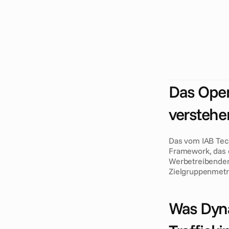
D
a
s
O
p
e
n
M
z
u
r
d
y
n
a
m
i
s
c
e
n
d
s
t
a
n
d
a
r
d
r
b
e
-
T
r
a
f
f
i
c
k
i
T
e
c
h
n
o
l
o
g
i
e
P
e
r
f
o
r
m
a
n
c
e
Das Ope
verstehe
Das vom IAB Tec
Framework, das d
Werbetreibenden, 
Zielgruppenmetr
Was Dyna