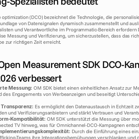
ing-Spezialisten bedeutet
 optimization (DCO) bezeichnet die Technologie, die personalisie
Grundlage von Datensignalen dynamisch zusammenstellt und ausli
ialisten und Verantwortliche im Programmatic-Bereich erfordern
e Messung und Verifizierung, um sicherzustellen, dass das richt
pe zur richtigen Zeit erreicht.
 Open Measurement SDK DCO-Ka
2026 verbessert
erte Messung:
 OM SDK bietet einen einheitlichen Ansatz zur M
nd des Engagements von Werbeanzeigen und beseitigt Unterschi
 Transparenz:
 Es ermöglicht den Datenaustausch in Echtzeit z
en und Verifizierungsanbietern und stärkt Vertrauen und Verantw
orm-Kompatibilität:
 OM SDK unterstützt die Messung über mob
ected TV hinweg, was für Omnichannel-DCO-Kampagnen entsche
Implementierungskomplexität:
 Durch die Einführung eines ein
fficking-Teams ihre Integrationsbemühungen verschlanken und d