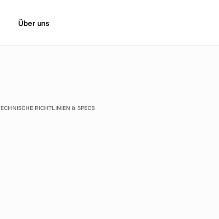
Über uns
TECHNISCHE RICHTLINIEN & SPECS
e
c
h
L
a
b
'
s
O
p
e
n
u
r
e
m
e
n
t
S
D
K
:
W
a
s
e
s
m
p
a
g
n
e
n
i
m
J
a
h
r
2
0
2
6
u
t
e
t