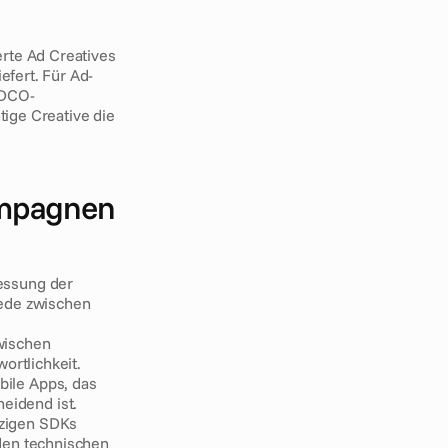
rte Ad Creatives 
efert. Für Ad-
 DCO-
ige Creative die 
mpagnen 
essung der 
ede zwischen 
wischen 
ortlichkeit.
ile Apps, das 
idend ist.
zigen SDKs 
en technischen 