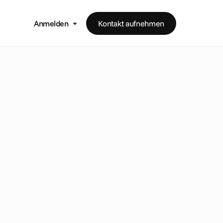
Anmelden
Kontakt aufnehmen
f
ü
r
D
C