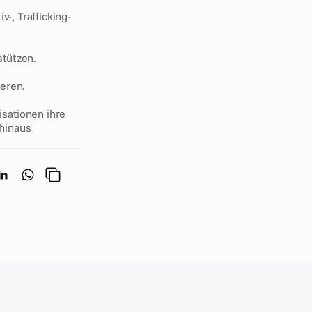
, Trafficking- 
stützen.
eren.
ationen ihre 
inaus 