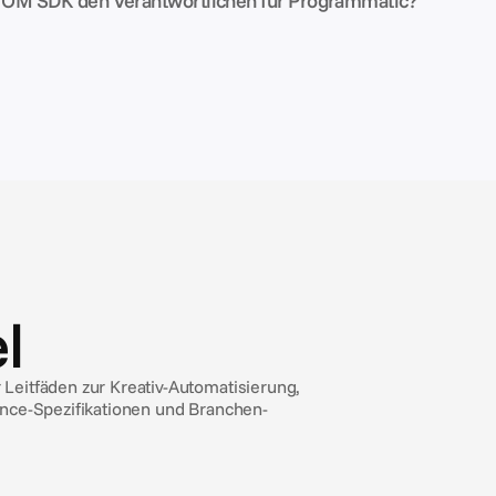
as OM SDK den Verantwortlichen für Programmatic?
l
Leitfäden zur Kreativ-Automatisierung,
ance-Spezifikationen und Branchen-