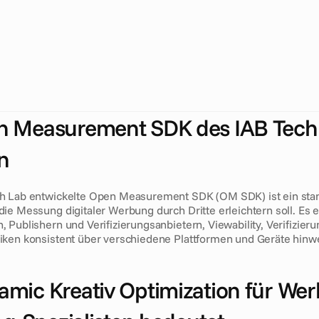
e
a
s
u
r
e
m
e
n
t
S
D
K
d
e
s
I
A
B
T
e
c
h
L
a
b
r
e
v
o
l
u
t
i
o
n
i
e
r
t
K
h
e
n
k
r
e
a
t
i
v
e
n
O
p
t
i
m
i
e
r
u
n
g
(
D
C
O
)
,
i
n
d
e
m
e
s
p
l
a
t
t
f
i
s
i
e
r
t
e
,
t
r
a
n
s
p
a
r
e
n
t
e
M
e
s
s
u
n
g
e
n
b
e
r
e
i
t
s
t
e
l
l
t
.
S
p
e
z
i
n
g
u
n
d
V
e
r
a
n
t
w
o
r
t
l
i
c
h
e
i
m
P
r
o
g
r
a
m
m
a
t
i
c
-
B
e
r
e
i
c
h
k
n
u
t
z
e
n
,
u
m
K
a
m
p
a
g
n
e
n
p
r
ä
z
i
s
i
o
n
,
V
e
r
i
f
i
z
i
e
r
u
n
g
u
n
i
m
J
a
h
r
2
0
2
6
z
u
v
e
r
b
e
s
s
e
r
n
.
n Measurement SDK des IAB Tech 
n
h Lab entwickelte Open Measurement SDK (OM SDK) ist ein stand
ie Messung digitaler Werbung durch Dritte erleichtern soll. Es e
Publishern und Verifizierungsanbietern, Viewability, Verifizieru
iken konsistent über verschiedene Plattformen und Geräte hin
mic Kreativ Optimization für Wer