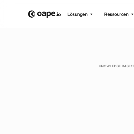
Lösungen
Ressourcen
KNOWLEDGE BASE
/
I
A
B
T
M
e
a
s
O
-
K
a
b
e
d
e