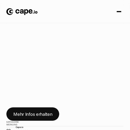
M
e
i
n
u
n
g
B
L
O
G
/
U
n
s
e
r
e
L
i
e
b
l
i
n
g
s
-
A
d
s
v
o
n
2
0
2
0
M
i
t
a
r
b
e
i
t
e
n
d
e
t
e
i
l
e
n
i
h
r
e
e
i
n
p
r
ä
g
s
a
m
s
t
e
n
W
e
r
b
e
s
p
o
t
s
d
i
e
s
e
s
J
a
h
r
e
s
Mehr Infos erhalten
KATEGORIE
MEINUNG
Cape.io