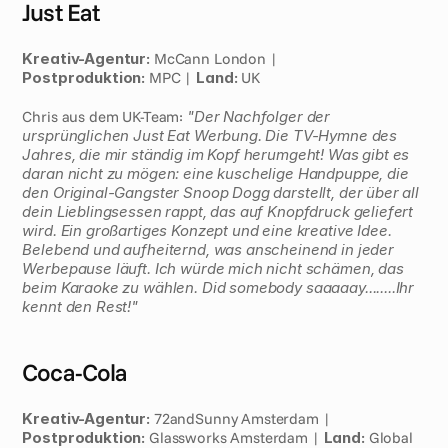
Just Eat
Kreativ-Agentur:
 McCann London | 
Postproduktion:
 MPC | 
Land:
 UK
Chris aus dem UK-Team: 
"Der Nachfolger der 
ursprünglichen Just Eat Werbung. Die TV-Hymne des 
Jahres, die mir ständig im Kopf herumgeht! Was gibt es 
daran nicht zu mögen: eine kuschelige Handpuppe, die 
den Original-Gangster Snoop Dogg darstellt, der über all 
dein Lieblingsessen rappt, das auf Knopfdruck geliefert 
wird. Ein großartiges Konzept und eine kreative Idee. 
Belebend und aufheiternd, was anscheinend in jeder 
Werbepause läuft. Ich würde mich nicht schämen, das 
beim Karaoke zu wählen. Did somebody saaaaay........Ihr 
kennt den Rest!"
Coca-Cola
Kreativ-Agentur:
 72andSunny Amsterdam | 
Postproduktion:
 Glassworks Amsterdam | 
Land:
 Global 