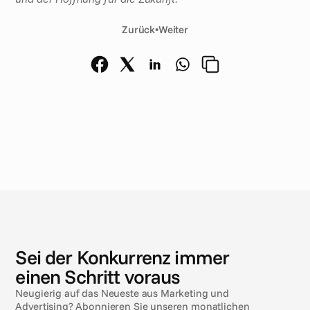
Zurück
•
Weiter
N
e
u
i
g
k
e
i
t
e
n
Sei der Konkurrenz immer
einen Schritt voraus
Neugierig auf das Neueste aus Marketing und
Advertising? Abonnieren Sie unseren monatlichen