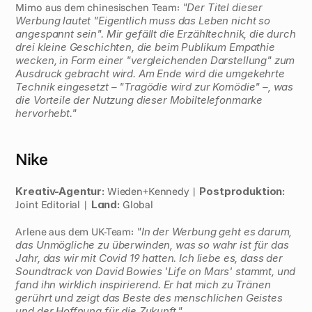
Mimo aus dem chinesischen Team: 
"Der Titel dieser 
Werbung lautet "Eigentlich muss das Leben nicht so 
angespannt sein". Mir gefällt die Erzähltechnik, die durch 
drei kleine Geschichten, die beim Publikum Empathie 
wecken, in Form einer "vergleichenden Darstellung" zum 
Ausdruck gebracht wird. Am Ende wird die umgekehrte 
Technik eingesetzt – "Tragödie wird zur Komödie" –, was 
die Vorteile der Nutzung dieser Mobiltelefonmarke 
hervorhebt."
Nike
Kreativ-Agentur:
 Wieden+Kennedy | 
Postproduktion:
Joint Editorial | 
Land:
 Global 
Arlene aus dem UK-Team: 
"In der Werbung geht es darum, 
das Unmögliche zu überwinden, was so wahr ist für das 
Jahr, das wir mit Covid 19 hatten. Ich liebe es, dass der 
Soundtrack von David Bowies 'Life on Mars' stammt, und 
fand ihn wirklich inspirierend. Er hat mich zu Tränen 
gerührt und zeigt das Beste des menschlichen Geistes 
und der Hoffnung für die Zukunft."