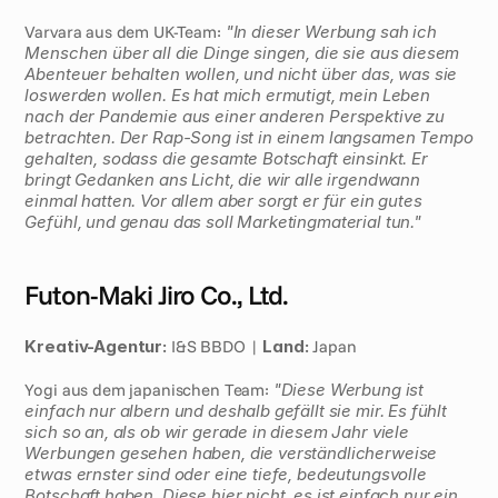
Varvara aus dem UK-Team: 
"In dieser Werbung sah ich 
Menschen über all die Dinge singen, die sie aus diesem 
Abenteuer behalten wollen, und nicht über das, was sie 
loswerden wollen. Es hat mich ermutigt, mein Leben 
nach der Pandemie aus einer anderen Perspektive zu 
betrachten. Der Rap-Song ist in einem langsamen Tempo 
gehalten, sodass die gesamte Botschaft einsinkt. Er 
bringt Gedanken ans Licht, die wir alle irgendwann 
einmal hatten. Vor allem aber sorgt er für ein gutes 
Gefühl, und genau das soll Marketingmaterial tun."
Futon-Maki Jiro Co., Ltd.
Kreativ-Agentur:
 I&S BBDO | 
Land:
 Japan 
Yogi aus dem japanischen Team: 
"Diese Werbung ist 
einfach nur albern und deshalb gefällt sie mir. Es fühlt 
sich so an, als ob wir gerade in diesem Jahr viele 
Werbungen gesehen haben, die verständlicherweise 
etwas ernster sind oder eine tiefe, bedeutungsvolle 
Botschaft haben. Diese hier nicht, es ist einfach nur ein 