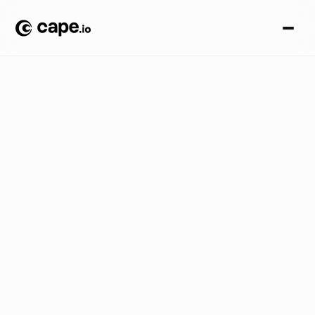
N
o
t
i
c
i
a
s
B
L
O
G
/
L
a
r
e
v
o
l
u
c
i
ó
n
s
i
l
e
n
c
i
o
s
a
:
P
o
r
q
u
é
e
l
m
a
n
d
a
t
o
d
e
s
u
b
t
í
t
u
l
o
s
d
e