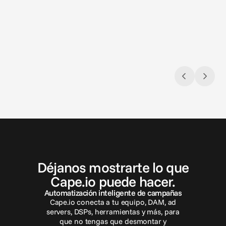
Closing the loop: Introducing Campaign
Sol, m
Analytics in Cape.io
3 tram
Campaign Analytics is now live in Cape.io.
de via
P
o
n
t
e
e
n
c
o
n
t
a
c
t
o
Déjanos mostrarte lo que
Cape.io puede hacer.
Automatización inteligente de campañas
Cape.io conecta a tu equipo, DAM, ad
servers, DSPs, herramientas y más, para
que no tengas que desmontar y