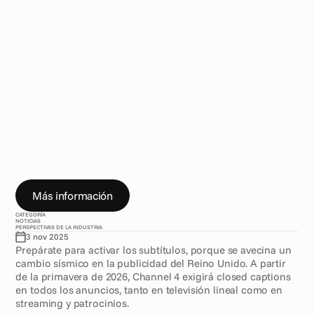
C
h
a
n
n
e
l
4
m
a
r
c
a
u
n
a
n
t
e
s
y
u
n
d
e
s
p
u
é
s
p
a
r
a
l
a
p
u
b
l
i
c
i
d
a
d
a
n
i
v
e
l
g
l
o
b
a
l
A
c
c
e
s
i
b
i
l
i
d
a
d
d
e
a
n
u
n
c
i
o
s
e
n
C
h
a
n
n
e
l
4
2
0
2
6
:
S
u
b
t
i
t
u
l
a
d
o
o
b
l
i
g
a
t
o
r
i
o
(
c
l
o
s
e
d
c
a
p
t
i
o
n
i
n
g
)
y
e
s
t
á
n
d
a
r
e
s
d
e
a
n
u
n
c
i
o
s
d
e
l
R
e
i
n
o
U
n
i
d
o
.
Más información
CATEGORÍA
NOTICIAS
PERSPECTIVAS DE LA INDUSTRIA
3 nov 2025
Prepárate para activar los subtítulos, porque se avecina un 
cambio sísmico en la publicidad del Reino Unido. A partir 
de la primavera de 2026, Channel 4 exigirá closed captions 
en todos los anuncios, tanto en televisión lineal como en 
streaming y patrocinios.