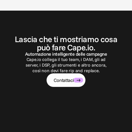
C
o
n
t
a
t
t
a
c
i
Lascia che ti mostriamo cosa
può fare Cape.io.
Automazione intelligente delle campagne
Cape.io collega il tuo team, i DAM, gli ad
server, i DSP, gli strumenti e altro ancora,
così non devi fare rip and replace.
Contattaci