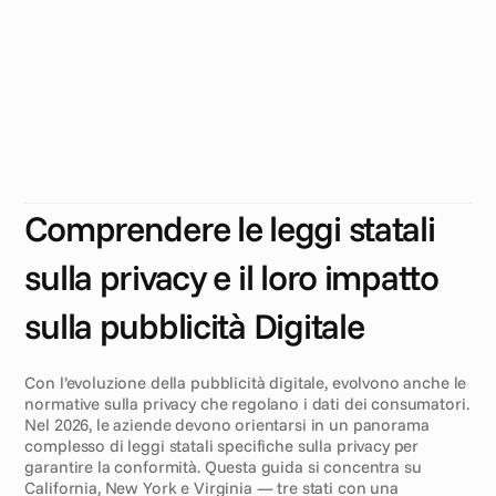
P
u
b
b
l
i
c
i
t
à
D
i
g
i
t
a
l
e
(
E
d
i
z
i
o
n
e
2
0
2
6
)
E
s
p
l
o
r
a
l
e
p
i
ù
r
e
c
e
n
t
i
l
e
g
g
i
s
t
a
t
a
l
i
s
u
l
l
a
p
r
i
v
a
c
y
i
n
C
a
l
i
f
o
r
n
i
a
,
N
e
w
Y
o
r
k
e
V
i
r
g
i
n
i
a
c
h
e
i
n
f
l
u
e
n
z
a
n
o
l
a
p
u
b
b
l
i
c
i
t
à
d
i
g
i
t
a
l
e
.
S
c
o
p
r
i
c
o
m
e
l
’
a
u
t
o
m
a
z
i
o
n
e
d
e
l
l
a
c
o
n
f
o
r
m
i
t
à
p
u
b
b
l
i
c
i
t
a
r
i
a
p
u
ò
a
i
u
t
a
r
e
l
e
a
z
i
e
n
d
e
a
g
e
s
t
i
r
e
q
u
e
s
t
e
n
o
r
m
a
t
i
v
e
i
n
m
o
d
o
e
f
f
i
c
i
e
n
t
e
.
Comprendere le leggi statali 
sulla privacy e il loro impatto 
sulla pubblicità Digitale
Con l’evoluzione della pubblicità digitale, evolvono anche le 
normative sulla privacy che regolano i dati dei consumatori. 
Nel 2026, le aziende devono orientarsi in un panorama 
complesso di leggi statali specifiche sulla privacy per 
garantire la conformità. Questa guida si concentra su 
California, New York e Virginia — tre stati con una 