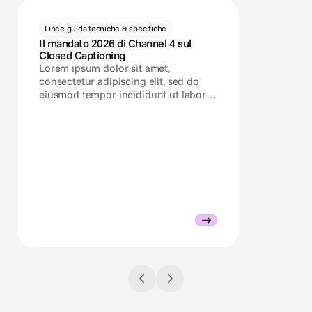
Linee guida tecniche & specifiche
Linee guida 
Il mandato 2026 di Channel 4 sul
La CTV è o
Closed Captioning
performanc
le specific
Lorem ipsum dolor sit amet,
Lorem ipsu
consectetur adipiscing elit, sed do
consectetu
eiusmod tempor incididunt ut labore
eiusmod te
et dolore magna aliqua.
et dolore 