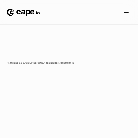
KNOWLEDGE BASE
/
LINEE GUIDA TECNICHE & SPECIFICHE
U
n
a
g
u
i
d
a
s
t
a
t
o
p
e
r
s
t
a
t
o
a
l
l
e
l
e
g
g
i
s
u
l
l
a
p
r
i
v
a
c
y
c
h
e
i
n
c
i
d
o
n
o
s
u
l
l
a