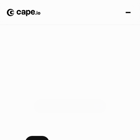
B
l
o
g
a
z
i
e
n
d
a
l
e
Anticipa le tendenze
Le ultime notizie, aggiornamenti di prodotto, eventi, idee e
altro da Cape.io
Guarda Cape.io in azione