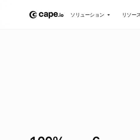
ソリューション
リソー
ケ
ー
ス
ス
タ
デ
ィ
/
オ
ン
ラ
イ
ン
小
売
/
M
A
N
U
T
A
N
M
a
n
u
t
a
n
が
に
天
候
連
動
全
自
動
化
で
1
く
配
信
す
る