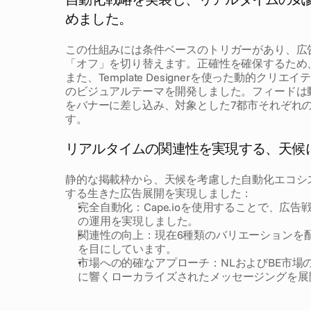
めました。
この仕組みには条件ベースのトリガーがあり、広
「オフ」を切り替えます。正確性を確保するため、
また、Template Designerを使った動的
のビジュアルテーマを開発しました。フィードは
をバナーに差し込み、対象とした7都市それぞれ
す。
結
果
リアルタイムの関連性を実現する、天候
静的な掲載枠から、天候を考慮した自動化エコシス
する生きた広告展開を実現しました：
完全自動化：Cape.ioを使用することで、広
の運用を実現しました。
関連性の向上：現在6種類のバリエーションを
を目にしています。
市場への的確なアプローチ：NLおよびBE市
に響くローカライズされたメッセージングを展