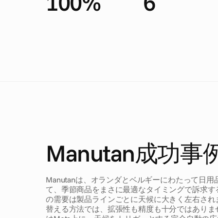
100%
6
D
y
n
a
m
i
c
a
d
s
p
e
r
m
o
n
t
h
U
n
i
q
u
e
v
a
r
i
a
t
i
o
n
s
Manutan
成功事
E
x
e
c
u
t
i
v
e
s
u
m
m
a
r
y
Manutanは、オランダとベルギーにわたって
て、季節商品をまさに最適なタイミングで訴求す
の需要は製品ラインごとに天候に大きく左右され
替える方法では、拡張性も精度も十分ではありませんで