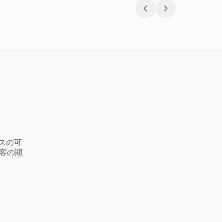
ネスの可
客の期
オンライン小売