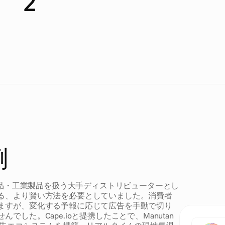
2
M
a
i
n
m
a
r
k
e
t
s
例
日用品・工業製品を扱う大手ディストリビューターとし
る、より賢い方法を必要としていました。消費者
ますが、変化する予報に応じて広告を手動で切り
した。Cape.ioと提携したことで、Manutan