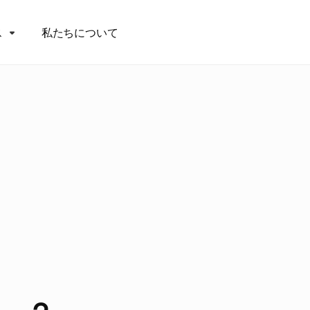
ス
私たちについて
7
つ
の
都
市
広
告
を
、
完
0
0
%
手
間
な
方
法