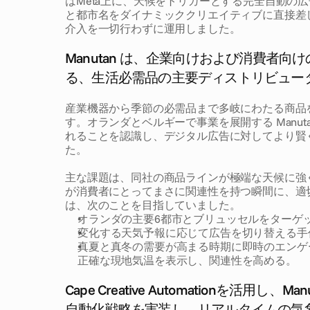
はMeta上に、天候をトリガーとする完全自動の
と都市名をダイナミッククリエイティブに直接差
介入を一切行わずに運用しました。
挑
戦
Manutan は、企業向けおよび消費者
る、生活必需品の主要ディストリビュー
産業機器から季節の必需品まで多岐にわたる商品
す。オランダとベルギーで事業を展開する Manu
れることを認識し、デジタル広告に対してより賢
た。
主な課題は、同社の商品ラインが極端な天候に強く依
が消費者にとってまさに関連性を持つ瞬間に、適
は、次のことを目指していました。
オランダの主要6都市とブリュッセルをターゲ
変化する天気予報に応じて広告を切り替える手
真夏と真冬の需要が高まる時期に即時のエンゲ
正確な現地気温を表示し、関連性を高める。
ソ
リ
ュ
ー
シ
ョ
ン
Cape Creative Automationを活用
自動化戦略を実装し、リアルタイムの気