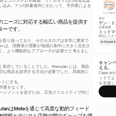
広告エコシステムを構築。リアルタイムの現地気温
し込み、7つの対象都市にわたって、手作業による
本社
向けのニーズに対応する幅広い商品を提供す
デン・ド
企業規模
ターです。
ミッドマ
関与したチ
を取り扱っており、そのカタログは非常に豊富で
In-house 
tan は、消費者の需要が地域の条件に大きく左右さ
く、より機動的なアプローチが必要だと考えまし
キャン
存していることでした。Manutan には、商品
える。
切な商品を訴求する方法が必要でした。具体的に
Cape
ッドでよ
ットにする。
を支援し
作業をなくす。
ージメントを促すため、広告クリエイティブ内に
し、ManutanはMetaを通じて高度な動的フィード
象情報とデジタル店舗の間のギャップを埋