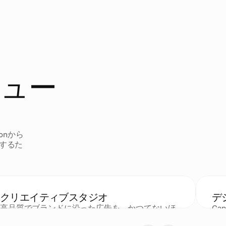
リュー
onから
するた
クリエイティブスタジオ
デ
高品質でブランドに沿った広告を、かつてないほ
Ca
ど迅速に大規模に創造する。
ペ