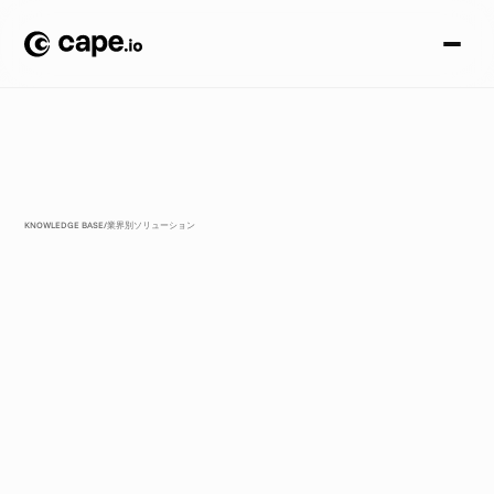
KNOWLEDGE BASE
/
業界別ソリューション
ク
リ
エ
イ
テ
ィ
ブ
オ
ー
ト
メ
ー
シ
ョ
ン
に
よ
る
米
国
小
売
：
全
国
キ
ャ
ン
ペ
ー
ン
か