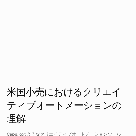
ら
店
舗
レ
ベ
ル
の
パ
ー
ソ
ナ
ラ
イ
ゼ
ー
シ
ョ
ン
へ
ク
リ
エ
イ
テ
ィ
ブ
オ
ー
ト
メ
ー
シ
ョ
ン
ツ
ー
ル
は
、
全
国
規
模
の
キ
ャ
ン
ペ
ー
ン
か
ら
極
め
て
地
域
密
着
型
の
店
舗
パ
ー
ソ
ナ
ラ
イ
ゼ
ー
シ
ョ
ン
ま
で
、
シ
ー
ム
レ
ス
に
拡
張
で
き
る
よ
う
に
す
る
こ
と
で
、
米
国
の
小
売
マ
ー
ケ
テ
ィ
ン
グ
に
革
命
を
起
こ
し
て
い
ま
す
。
こ
れ
ら
の
ツ
ー
ル
は
、
C
M
O
や
シ
ョ
ッ
パ
ー
マ
ー
ケ
テ
ィ
ン
グ
責
任
者
が
、
広
告
施
策
に
お
け
る
効
率
性
、
一
貫
性
、
関
連
性
を
高
め
る
の
に
役
立
ち
ま
す
。
米国小売におけるクリエイ
ティブオートメーションの
理解
Cape.ioのようなクリエイティブオートメーションツール