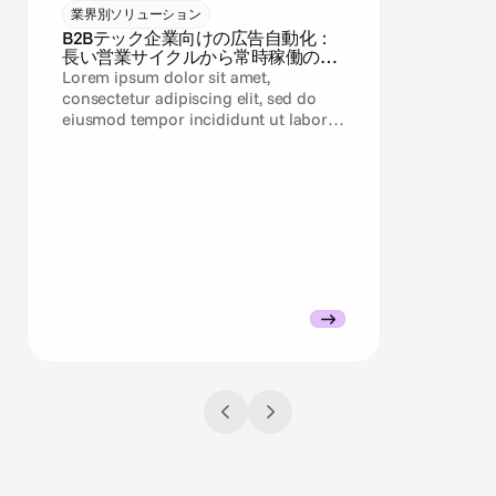
業界別ソリューション
業界別ソリ
B2Bテック企業向けの広告自動化：
FMCG
長い営業サイクルから常時稼働のパ
ブオート
イプラインキャンペーンへ
Lorem ipsum dolor sit amet,
Lorem ipsu
consectetur adipiscing elit, sed do
consectetu
eiusmod tempor incididunt ut labore
eiusmod te
et dolore magna aliqua.
et dolore 