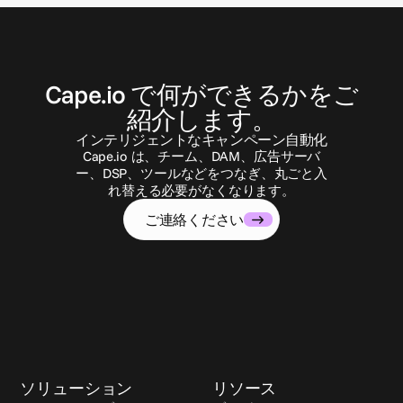
お
問
い
合
わ
せ
Cape.io で何ができるかをご
紹介します。
インテリジェントなキャンペーン自動化
Cape.io は、チーム、DAM、広告サーバ
ー、DSP、ツールなどをつなぎ、丸ごと入
れ替える必要がなくなります。
ご連絡ください
ソリューション
リソース