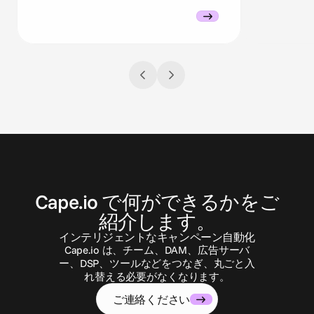
お
問
い
合
わ
せ
Cape.io で何ができるかをご
紹介します。
インテリジェントなキャンペーン自動化
Cape.io は、チーム、DAM、広告サーバ
ー、DSP、ツールなどをつなぎ、丸ごと入
れ替える必要がなくなります。
ご連絡ください