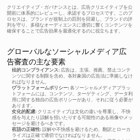
クリエイティブ・ガバナンスとは、広告クリエイティブを公
開前に体系的にレビューし、承認するプロセスです。このプ
ロセスは、ブランドが規制上の罰則を回避し、ブランドの評
判を守り、多様なオーディエンスに適切に響くコンテンツを
確保することで広告効果を最適化するのに役立ちます。
グローバルなソーシャルメディア広
告審査の主な要素
法的コンプライアンス:
 広告は、主張、推薦、禁止コンテ
ンツに関する制限を含め、各対象国の広告法に準拠しなけ
ればなりません。
プラットフォームポリシー:
 各ソーシャルメディアプラッ
トフォームには、コンテンツ、ターゲティング、データ利
用に関する独自の広告ポリシーがあり、それに従う必要が
あります。
文化的配慮:
 クリエイティブは文化の違いを尊重し、不快
感を与えたり誤解を招いたりする可能性のある画像やメッ
セージを避けるべきです。
言語の正確性:
 誤解や不快感を避けるため、翻訳とローカ
ライズは正確で適切でなければなりません。