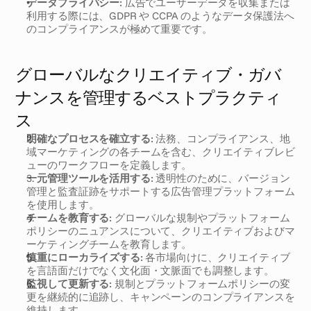
データプライバシー:
 広告でユーザーデータを収集または
利用する際には、GDPR や CCPA のようなデータ保護法へ
のコンプライアンスが極めて重要です。
グローバルなクリエイティブ・ガバ
ナンスを管理するベストプラクティ
ス
明確なプロセスを確立する:
 法務、コンプライアンス、地
域マーケティングの各チームを含む、クリエイティブレビ
ューのワークフローを定義します。
一元管理ツールを活用する:
 透明性のために、バージョン
管理と監査証跡をサポートする広告管理プラットフォーム
を使用します。
チームを教育する:
 グローバルな規制やプラットフォーム
ポリシーのニュアンスについて、クリエイティブおよびマ
ーケティングチームを教育します。
慎重にローカライズする:
 各市場向けに、クリエイティブ
を言語面だけでなく文化面・文脈面でも調整します。
監視して更新する:
 規制とプラットフォームポリシーの変
更を継続的に追跡し、キャンペーンのコンプライアンスを
維持します。