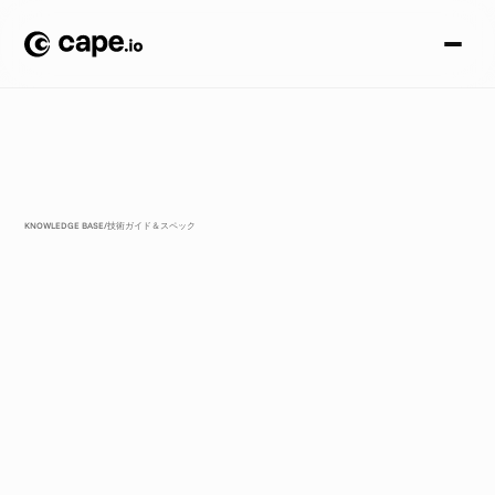
KNOWLEDGE BASE
/
技術ガイド＆スペック
グ
ロ
ー
バ
ル
ソ
ー
シ
ャ
ル
メ
デ
ィ
ア
広
告
審
査
ル
ー
ル
グ
ロ
ー
バ
ル
な
ソ
ー
シ
ャ
ル
メ
デ
ィ
ア
広
告
の
審
査
ル
ー
ル
を
把
握
す
る
こ
と
は
、
キ
ャ
ン
ペ
ー
ン
マ
ネ
ー
ジ
ャ
ー
や
ソ
ー
シ
ャ
ル
メ
デ
ィ
ア
広
告
担
当
者
に
と
っ
て
非
常
に
重
要
で
す
。
効
果
的
な