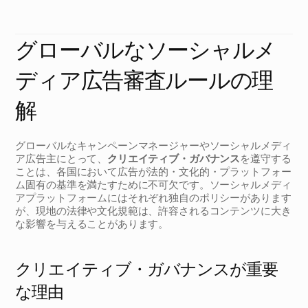
ク
リ
エ
イ
テ
ィ
ブ
ガ
バ
ナ
ン
ス
に
よ
り
、
広
告
が
各
地
域
の
さ
ま
ざ
ま
な
規
制
や
プ
ラ
ッ
ト
フ
ォ
ー
ム
ポ
リ
シ
ー
に
準
拠
し
て
い
る
こ
と
を
確
実
に
で
き
ま
す
。
グローバルなソーシャルメ
ディア広告審査ルールの理
解
グローバルなキャンペーンマネージャーやソーシャルメディ
ア広告主にとって、
クリエイティブ・ガバナンス
を遵守する
ことは、各国において広告が法的・文化的・プラットフォー
ム固有の基準を満たすために不可欠です。ソーシャルメディ
アプラットフォームにはそれぞれ独自のポリシーがあります
が、現地の法律や文化規範は、許容されるコンテンツに大き
な影響を与えることがあります。
クリエイティブ・ガバナンスが重要
な理由