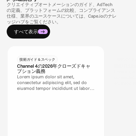
クリエイティブオートメーションのガイド、AdTech
の定義、プラットフォームの比較、コンプライアンス
仕様、業界のユースケースについては、Cape.ioのナレ
ッジハブをご覧ください。
すべて表示
技術ガイド＆スペック
技術ガイド
Channel 4の2026年クローズドキャ
EBU R.12
プション義務
Lorem ipsu
Lorem ipsum dolor sit amet,
consectetu
consectetur adipiscing elit, sed do
eiusmod te
eiusmod tempor incididunt ut labore
et dolore 
et dolore magna aliqua.