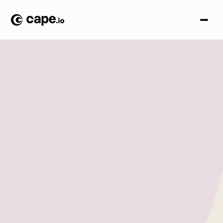
持
続
可
能
性
近日中に更新が予定されて
います
持続可能性に関して、人生と同様に、完璧は捕まえにく
いものです。ケープでは、私たちの製品、運営、そして
クライアントのために、環境に対してより責任ある組織
になるための具体的なステップを踏むことにコミットし
ています。
心配しないでください。私たち自身の努力を評価
しているのではありません。すでに、ビジネス持