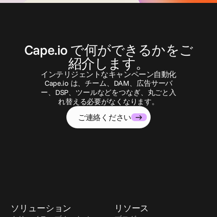
お
問
い
合
わ
せ
Cape.io で何ができるかをご
紹介します。
インテリジェントなキャンペーン自動化
Cape.io は、チーム、DAM、広告サーバ
ー、DSP、ツールなどをつなぎ、丸ごと入
れ替える必要がなくなります。
ご連絡ください
ソリューション
リソース