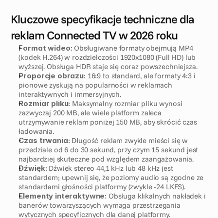
Kluczowe specyfikacje techniczne dla 
reklam Connected TV w 2026 roku
Format wideo:
 Obsługiwane formaty obejmują MP4 
(kodek H.264) w rozdzielczości 1920x1080 (Full HD) lub 
wyższej. Obsługa HDR staje się coraz powszechniejsza.
Proporcje obrazu:
 16:9 to standard, ale formaty 4:3 i 
pionowe zyskują na popularności w reklamach 
interaktywnych i immersyjnych.
Rozmiar pliku:
 Maksymalny rozmiar pliku wynosi 
zazwyczaj 200 MB, ale wiele platform zaleca 
utrzymywanie reklam poniżej 150 MB, aby skrócić czas 
ładowania.
Czas trwania:
 Długość reklam zwykle mieści się w 
przedziale od 6 do 30 sekund, przy czym 15 sekund jest 
najbardziej skuteczne pod względem zaangażowania.
Dźwięk:
 Dźwięk stereo 44,1 kHz lub 48 kHz jest 
standardem; upewnij się, że poziomy audio są zgodne ze 
standardami głośności platformy (zwykle -24 LKFS).
Elementy interaktywne:
 Obsługa klikalnych nakładek i 
banerów towarzyszących wymaga przestrzegania 
wytycznych specyficznych dla danej platformy.