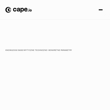
KNOWLEDGE BASE
/
WYTYCZNE TECHNICZNE I KONKRETNE PARAMETRY
C
o
n
n
e
c
t
e
d
T
V
R
e
k
l
a
m
a
S
p
e
c
y
f
i
k
a
c
j
a
t
e
c
h
n
i
c
z
n
a
2
0
2
6
B
ą
d
ź
o
k
r
o
k
p
r
z
e
d
i
n
n
y
m
i
w
r
e
k
l
a
m
i
e
w
C
o
n
n
e
c
t
e
d
T
V