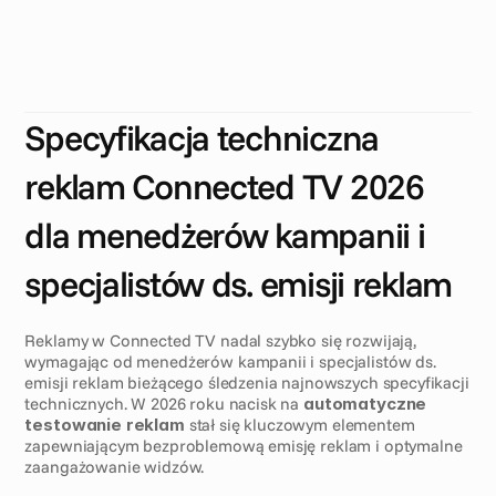
d
z
i
ę
k
i
n
a
j
n
o
w
s
z
y
m
s
p
e
c
y
f
i
k
a
c
j
o
m
t
e
c
h
n
i
c
z
n
y
m
n
a
2
0
2
6
r
o
k
,
d
o
s
t
o
s
o
w
a
n
y
m
d
o
m
e
n
e
d
ż
e
r
ó
w
k
a
m
p
a
n
i
i
C
o
n
n
e
c
t
e
d
T
V
i
s
p
e
c
j
a
l
i
s
t
ó
w
d
s
.
a
d
t
r
a
f
f
i
c
k
i
n
g
u
.
D
o
w
i
e
d
z
s
i
ę
,
j
a
k
z
a
u
t
o
m
a
t
y
z
o
w
a
n
e
t
e
s
t
o
w
a
n
i
e
r
e
k
l
a
m
z
w
i
ę
k
s
z
a
e
f
e
k
t
y
w
n
o
ś
ć
k
a
m
p
a
n
i
i
i
d
o
k
ł
a
d
n
o
ś
ć
d
o
s
t
a
r
c
z
a
n
i
a
.
Specyfikacja techniczna 
reklam Connected TV 2026 
dla menedżerów kampanii i 
specjalistów ds. emisji reklam
Reklamy w Connected TV nadal szybko się rozwijają, 
wymagając od menedżerów kampanii i specjalistów ds. 
emisji reklam bieżącego śledzenia najnowszych specyfikacji 
technicznych. W 2026 roku nacisk na 
automatyczne 
testowanie reklam
 stał się kluczowym elementem 
zapewniającym bezproblemową emisję reklam i optymalne 
zaangażowanie widzów.