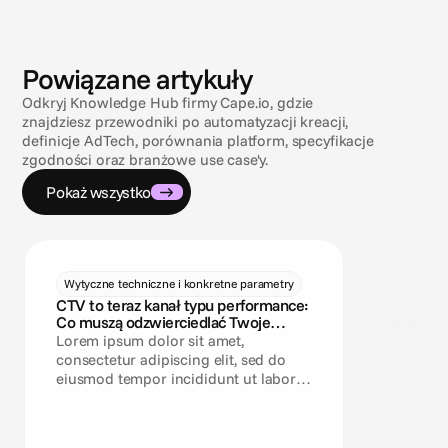
Powiązane artykuły
Odkryj Knowledge Hub firmy Cape.io, gdzie
znajdziesz przewodniki po automatyzacji kreacji,
definicje AdTech, porównania platform, specyfikacje
zgodności oraz branżowe use case'y.
Pokaż wszystko
Wytyczne techniczne i konkretne parametry
Wytyczne te
CTV to teraz kanał typu performance:
Globalne z
Co muszą odzwierciedlać Twoje
mediach s
specyfikacje Reklamy
Lorem ipsum dolor sit amet,
Lorem ipsu
consectetur adipiscing elit, sed do
consectetu
eiusmod tempor incididunt ut labore
eiusmod te
et dolore magna aliqua.
et dolore 