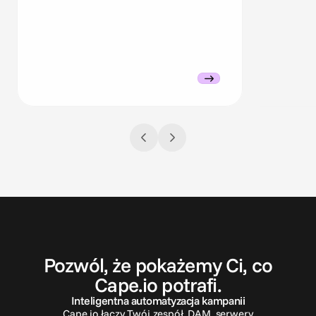
S
k
o
n
t
a
k
t
u
j
s
i
ę
Pozwól, że pokażemy Ci, co
Cape.io potrafi.
Inteligentna automatyzacja kampanii
Cape.io łączy Twój zespół, DAM, serwery