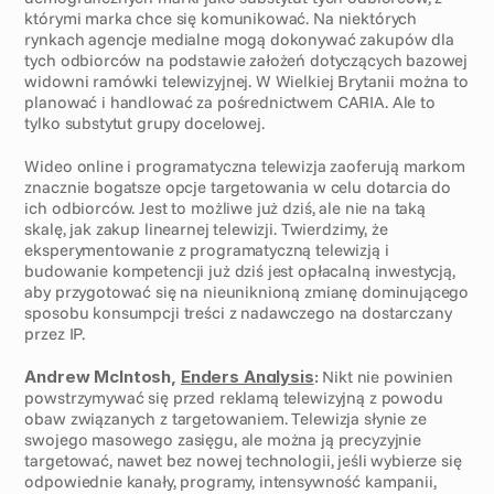
którymi marka chce się komunikować. Na niektórych 
rynkach agencje medialne mogą dokonywać zakupów dla 
tych odbiorców na podstawie założeń dotyczących bazowej 
widowni ramówki telewizyjnej. W Wielkiej Brytanii można to 
planować i handlować za pośrednictwem CARIA. Ale to 
tylko substytut grupy docelowej.
Wideo online i programatyczna telewizja zaoferują markom 
znacznie bogatsze opcje targetowania w celu dotarcia do 
ich odbiorców. Jest to możliwe już dziś, ale nie na taką 
skalę, jak zakup linearnej telewizji. Twierdzimy, że 
eksperymentowanie z programatyczną telewizją i 
budowanie kompetencji już dziś jest opłacalną inwestycją, 
aby przygotować się na nieuniknioną zmianę dominującego 
sposobu konsumpcji treści z nadawczego na dostarczany 
przez IP.
Andrew McIntosh, 
Enders Analysis
:
 Nikt nie powinien 
powstrzymywać się przed reklamą telewizyjną z powodu 
obaw związanych z targetowaniem. Telewizja słynie ze 
swojego masowego zasięgu, ale można ją precyzyjnie 
targetować, nawet bez nowej technologii, jeśli wybierze się 
odpowiednie kanały, programy, intensywność kampanii, 