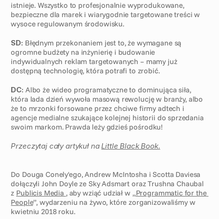
istnieje. Wszystko to profesjonalnie wyprodukowane, 
bezpieczne dla marek i wiarygodnie targetowane treści w 
wysoce regulowanym środowisku.
SD:
 Błędnym przekonaniem jest to, że wymagane są 
ogromne budżety na inżynierię i budowanie 
indywidualnych reklam targetowanych – mamy już 
dostępną technologię, która potrafi to zrobić.
DC:
 Albo że wideo programatyczne to dominująca siła, 
która lada dzień wywoła masową rewolucję w branży, albo 
że to mrzonki forsowane przez chciwe firmy adtech i 
agencje medialne szukające kolejnej historii do sprzedania 
swoim markom. Prawda leży gdzieś pośrodku!
Przeczytaj cały artykuł na 
Little Black Book.
Do Douga Conely'ego, Andrew McIntosha i Scotta Daviesa 
dołączyli John Doyle ze Sky Adsmart oraz Trushna Chaubal 
z 
Publicis Media 
, aby wziąć udział w „
Programmatic for the 
People
”, wydarzeniu na żywo, które zorganizowaliśmy w 
kwietniu 2018 roku. 