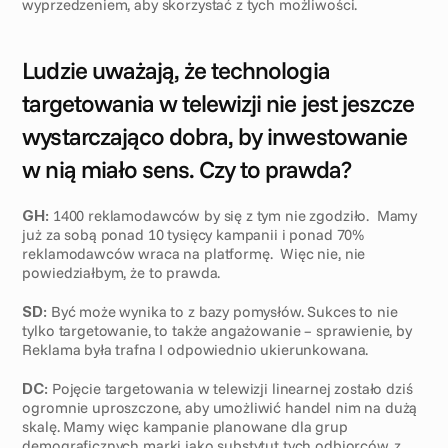
wyprzedzeniem, aby skorzystać z tych możliwości.
Ludzie uważają, że technologia 
targetowania w telewizji nie jest jeszcze 
wystarczająco dobra, by inwestowanie 
w nią miało sens. Czy to prawda?
GH:
 1400 reklamodawców by się z tym nie zgodziło.  Mamy 
już za sobą ponad 10 tysięcy kampanii i ponad 70% 
reklamodawców wraca na platformę.  Więc nie, nie 
powiedziałbym, że to prawda.
SD:
 Być może wynika to z bazy pomysłów. Sukces to nie 
tylko targetowanie, to także angażowanie – sprawienie, by 
Reklama była trafna I odpowiednio ukierunkowana.
DC:
 Pojęcie targetowania w telewizji linearnej zostało dziś 
ogromnie uproszczone, aby umożliwić handel nim na dużą 
skalę. Mamy więc kampanie planowane dla grup 
demograficznych marki jako substytut tych odbiorców, z 