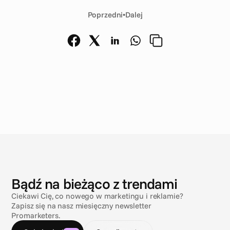
Poprzedni
•
Dalej
A
k
t
u
a
l
n
o
ś
c
i
Bądź na bieżąco z trendami
Ciekawi Cię, co nowego w marketingu i reklamie?
Zapisz się na nasz miesięczny newsletter
Promarketers.