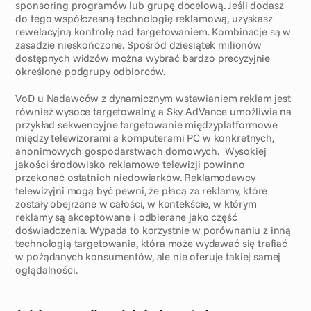
sponsoring programów lub grupę docelową. Jeśli dodasz 
do tego współczesną technologię reklamową, uzyskasz 
rewelacyjną kontrolę nad targetowaniem. Kombinacje są w 
zasadzie nieskończone. Spośród dziesiątek milionów 
dostępnych widzów można wybrać bardzo precyzyjnie 
określone podgrupy odbiorców.
VoD u Nadawców z dynamicznym wstawianiem reklam jest 
również wysoce targetowalny, a Sky AdVance umożliwia na 
przykład sekwencyjne targetowanie międzyplatformowe 
między telewizorami a komputerami PC w konkretnych, 
anonimowych gospodarstwach domowych.  Wysokiej 
jakości środowisko reklamowe telewizji powinno 
przekonać ostatnich niedowiarków. Reklamodawcy 
telewizyjni mogą być pewni, że płacą za reklamy, które 
zostały obejrzane w całości, w kontekście, w którym 
reklamy są akceptowane i odbierane jako część 
doświadczenia. Wypada to korzystnie w porównaniu z inną 
technologią targetowania, która może wydawać się trafiać 
w pożądanych konsumentów, ale nie oferuje takiej samej 
oglądalności.