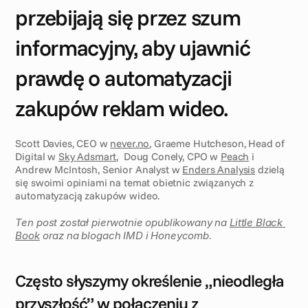
przebijają się przez szum 
informacyjny, aby ujawnić 
prawdę o automatyzacji 
zakupów reklam wideo.
Scott Davies, CEO w 
never.no
, Graeme Hutcheson, Head of 
Digital w 
Sky Adsmart
,  Doug Conely, CPO w 
Peach
 i 
Andrew McIntosh, Senior Analyst w 
Enders Analysis
 dzielą 
się swoimi opiniami na temat obietnic związanych z 
automatyzacją zakupów wideo.
Ten post został pierwotnie opublikowany na 
Little Black 
Book
 oraz na blogach IMD i Honeycomb. 
Często słyszymy określenie „nieodległa 
przyszłość” w połączeniu z 