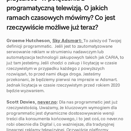
programatyczną telewizją. O jakich 
ramach czasowych mówimy? Co jest 
rzeczywiście możliwe już teraz?
Graeme Hutcheson, 
Sky Adsmart:
To zależy od Twojej 
definicji programmatic.  Jeśli jest to zautomatyzowane 
serwowanie reklam w strumieniu nadawczym lub 
automatyzacja technologii zakupowych takich jak CARIA, to 
już tam jesteśmy. Jeśli chodzi o zakup i licytację w czasie 
rzeczywistym w przypadku każdego z powyższych 
rozwiązań, to przed nami długa droga. Jesteśmy 
przekonani, że będziemy pierwsi na imprezie w Adsmart. 
Jednak licytacja w czasie rzeczywistym przed rokiem 2020 
będzie wyzwaniem.
Scott Davies, 
never.no
:
 Dla nas programmatic jest już 
rzeczywistością. Uważamy, że kluczowym wymogiem dla 
programmatic jest dynamiczne dostosowywanie wersji 
treści dla konsumenta końcowego, i to jest coś, co never.no 
robi obecnie dla Digital i, co ważniejsze, dla tradycyjnej 
linearnej reklamy telewizyjnej. Oczywiście platformy 