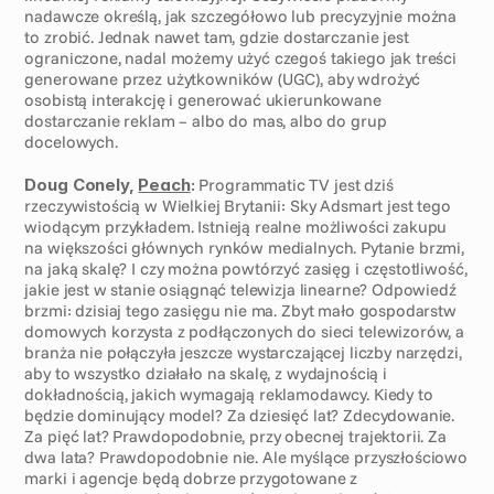
nadawcze określą, jak szczegółowo lub precyzyjnie można 
to zrobić. Jednak nawet tam, gdzie dostarczanie jest 
ograniczone, nadal możemy użyć czegoś takiego jak treści 
generowane przez użytkowników (UGC), aby wdrożyć 
osobistą interakcję i generować ukierunkowane 
dostarczanie reklam – albo do mas, albo do grup 
docelowych.
Doug Conely, 
Peach
:
 Programmatic TV jest dziś 
rzeczywistością w Wielkiej Brytanii: Sky Adsmart jest tego 
wiodącym przykładem. Istnieją realne możliwości zakupu 
na większości głównych rynków medialnych. Pytanie brzmi, 
na jaką skalę? I czy można powtórzyć zasięg i częstotliwość, 
jakie jest w stanie osiągnąć telewizja linearne? Odpowiedź 
brzmi: dzisiaj tego zasięgu nie ma. Zbyt mało gospodarstw 
domowych korzysta z podłączonych do sieci telewizorów, a 
branża nie połączyła jeszcze wystarczającej liczby narzędzi, 
aby to wszystko działało na skalę, z wydajnością i 
dokładnością, jakich wymagają reklamodawcy. Kiedy to 
będzie dominujący model? Za dziesięć lat? Zdecydowanie. 
Za pięć lat? Prawdopodobnie, przy obecnej trajektorii. Za 
dwa lata? Prawdopodobnie nie. Ale myślące przyszłościowo 
marki i agencje będą dobrze przygotowane z 