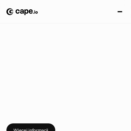
O
p
i
n
i
a
B
L
O
G
/
O
b
a
l
a
m
y
m
i
t
y
n
a
t
e
m
a
t
P
r
o
g
r
a
m
m
a
t
i
c
T
V
O
p
i
n
i
a
e
k
s
p
e
r
t
ó
w
n
a
t
e
m
a
t
p
r
o
g
r
a
m
m
a
t
i
c
a
:
c
o
s
i
ę
d
z
i
e
j
e
,
c
o
j
e
s
t
t
y
l
k
o
s
z
u
m
e
m
m
e
d
i
a
l
n
y
m
,
a
c
o
n
a
d
e
j
d
z
i
e
w
k
r
ó
t
c
e
.
Więcej informacji