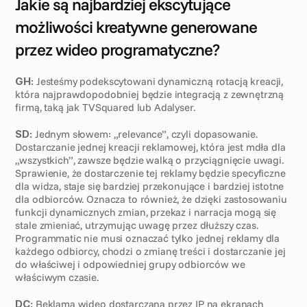
Jakie są najbardziej ekscytujące 
możliwości kreatywne generowane 
przez wideo programatyczne?
GH:
 Jesteśmy podekscytowani dynamiczną rotacją kreacji, 
która najprawdopodobniej będzie integracją z zewnętrzną 
firmą, taką jak TVSquared lub Adalyser.
SD:
 Jednym słowem: „relevance”, czyli dopasowanie. 
Dostarczanie jednej kreacji reklamowej, która jest mdła dla 
„wszystkich”, zawsze będzie walką o przyciągnięcie uwagi. 
Sprawienie, że dostarczenie tej reklamy będzie specyficzne 
dla widza, staje się bardziej przekonujące i bardziej istotne 
dla odbiorców. Oznacza to również, że dzięki zastosowaniu 
funkcji dynamicznych zmian, przekaz i narracja mogą się 
stale zmieniać, utrzymując uwagę przez dłuższy czas. 
Programmatic nie musi oznaczać tylko jednej reklamy dla 
każdego odbiorcy, chodzi o zmianę treści i dostarczanie jej 
do właściwej i odpowiedniej grupy odbiorców we 
właściwym czasie.
DC:
 Reklama wideo dostarczana przez IP na ekranach 