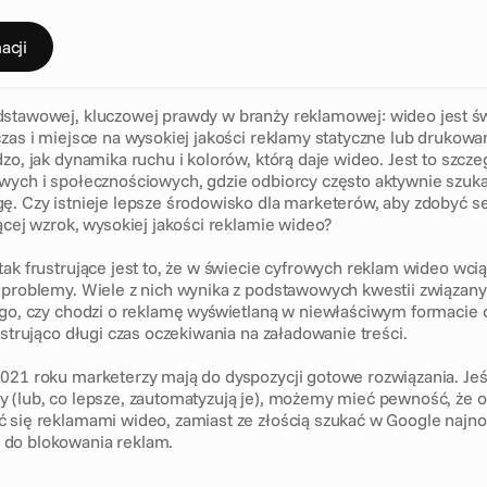
s
t
a
w
y
acji
stawowej, kluczowej prawdy w branży reklamowej: wideo jest św
zas i miejsce na wysokiej jakości reklamy statyczne lub drukowane
zo, jak dynamika ruchu i kolorów, którą daje wideo. Jest to szcze
wych i społecznościowych, gdzie odbiorcy często aktywnie szukaj
ę. Czy istnieje lepsze środowisko dla marketerów, aby zdobyć se
ącej wzrok, wysokiej jakości reklamie wideo?
tak frustrujące jest to, że w świecie cyfrowych reklam wideo wci
 problemy. Wiele z nich wynika z podstawowych kwestii związanych
ego, czy chodzi o reklamę wyświetlaną w niewłaściwym formacie o
ustrująco długi czas oczekiwania na załadowanie treści.
021 roku marketerzy mają do dyspozycji gotowe rozwiązania. Jeś
 (lub, co lepsze, zautomatyzują je), możemy mieć pewność, że o
 się reklamami wideo, zamiast ze złością szukać w Google najn
do blokowania reklam. 