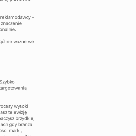
 reklamodawcy – 
 znaczenie 
onalnie. 
ególnie ważne we 
Szybko 
argetowania, 
ocesy wysoki 
asz telewizję 
aczysz brzydkiej 
sach gdy branża 
ści marki, 