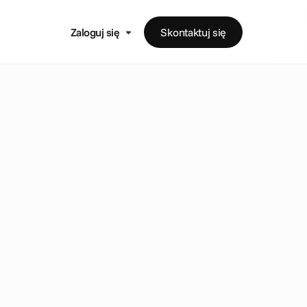
Zaloguj się
Skontaktuj się
ę
c
e
j
z
n
i
k
a
c
j
ę
z
a
z
y
d
o
b
r
z
e