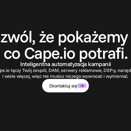
S
k
o
n
t
a
k
t
u
j
s
i
ę
zwól, że pokażemy 
co Cape.io potrafi.
Inteligentna automatyzacja kampanii
pe.io łączy Twój zespół, DAM, serwery reklamowe, DSP-y, narzęd
i wiele więcej, więc nie musisz niczego wywracać i wymieniać.
Skontaktuj się