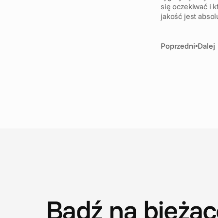
się oczekiwać i k
jakość jest abso
Poprzedni
•
Dalej
A
k
t
u
a
l
n
o
ś
c
i
Bądź na bieżąc