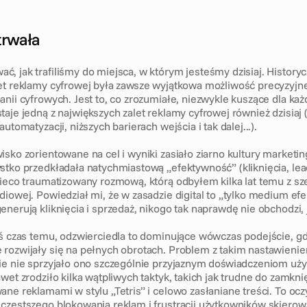
trwała
 jak trafiliśmy do miejsca, w którym jesteśmy dzisiaj. Historycz
et reklamy cyfrowej była zawsze wyjątkowa możliwość precyzyjne
anii cyfrowych. Jest to, co zrozumiałe, niezwykle kuszące dla każ
taje jedną z największych zalet reklamy cyfrowej również dzisiaj 
utomatyzacji, niższych barierach wejścia i tak dalej...). 
isko zorientowane na cel i wyniki zasiało ziarno kultury marketin
stko przedkładała natychmiastową „efektywność” (kliknięcia, lead
nieco traumatizowany rozmową, którą odbyłem kilka lat temu z sze
diowej. Powiedział mi, że w zasadzie digital to „tylko medium efe
nerują kliknięcia i sprzedaż, nikogo tak naprawdę nie obchodzi, 
ś czas temu, odzwierciedla to dominujące wówczas podejście, gdy 
rozwijały się na pełnych obrotach. Problem z takim nastawienie
ie nie sprzyjało ono szczególnie przyjaznym doświadczeniom uży
wet zrodziło kilka wątpliwych taktyk, takich jak trudne do zamknię
ne reklamami w stylu „Tetris” i celowo zasłaniane treści. To ocz
częstszego blokowania reklam i frustracji użytkowników skierow