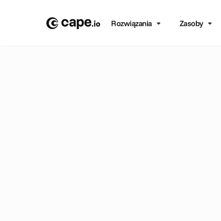
Rozwiązania
Zasoby
B
L
O
G
/
O
P
I
N
I
A
O
t
o
j
a
D
i
g
i
t
a
r
e
k
l
a
L
o
l
l
y
M
a
s
o
n
t
p
o
m
o
c
ą
c
y
f
r