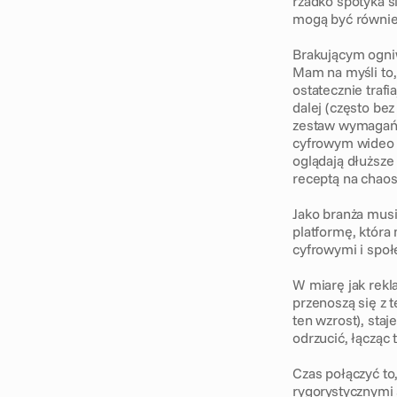
rzadko spotyka s
mogą być równie 
Brakującym ogniw
Mam na myśli to,
ostatecznie trafi
dalej (często bez
zestaw wymagań 
cyfrowym wideo –
oglądają dłuższe
receptą na chaos
Jako branża musi
platformę, która
cyfrowymi i społ
W miarę jak rekla
przenoszą się z 
ten wzrost), sta
odrzucić, łącząc t
Czas połączyć to,
rygorystycznymi 