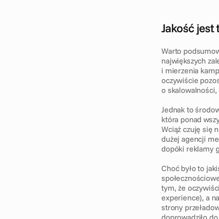
Jakość jest 
Warto podsumować,
największych zal
i mierzenia kamp
oczywiście pozos
o skalowalności, a
Jednak to środow
która ponad wszy
Wciąż czuję się 
dużej agencji me
dopóki reklamy ge
Choć było to jaki
społecznościowe 
tym, że oczywiśc
experience), a na
strony przeładowa
doprowadziło do 