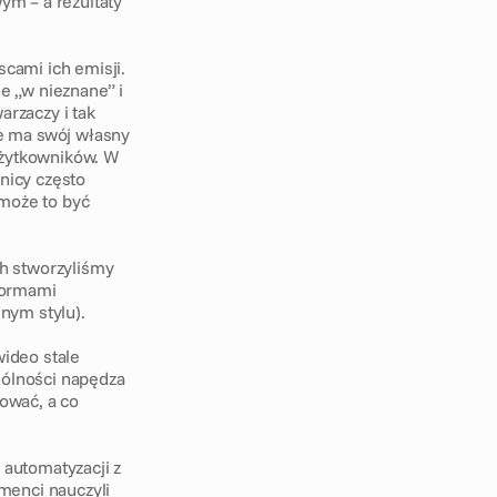
m – a rezultaty 
ami ich emisji. 
 „w nieznane” i 
rzaczy i tak 
ne ma swój własny 
żytkowników. W 
icy często 
może to być 
h stworzyliśmy 
ormami 
nym stylu). 
ideo stale 
gólności napędza 
wać, a co 
 automatyzacji z 
enci nauczyli 