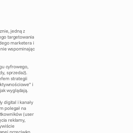
nie, jedną z 
go targetowania 
dego marketera i 
(nie wspominając 
gu cyfrowego, 
y, sprzedaż). 
fem strategii 
ktywnościowe” i 
jak wyglądają. 
digital i kanały 
m polegał na 
tkowników (user 
cia reklamy, 
ywiście 
anej przeciwko 