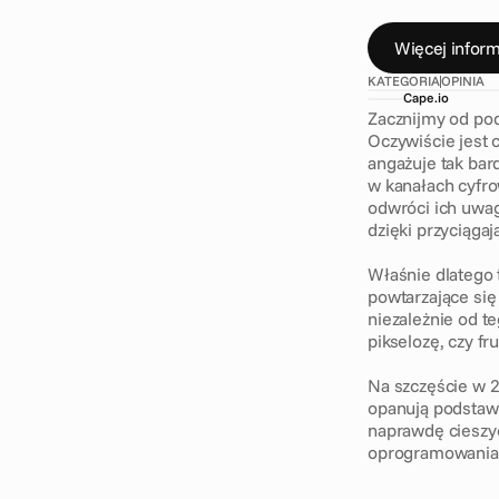
o
p
a
n
u
j
ą
p
o
d
Więcej inform
KATEGORIA
OPINIA
Cape.io
Zacznijmy od pod
Oczywiście jest c
angażuje tak bard
w kanałach cyfro
odwróci ich uwag
dzięki przyciągaj
Właśnie dlatego 
powtarzające się
niezależnie od t
pikselozę, czy fr
Na szczęście w 2
opanują podstawy
naprawdę cieszyć
oprogramowania 