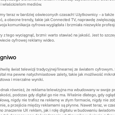
 właścicielom mediów.
emy teraz w bardziej oświeconych czasach! Użytkownicy – a także
ść, a obecne trendy, takie jak Connected TV, naprawdę zwiększają
Twoja komunikacja cyfrowa wyglądała i brzmiała niezwykle profesj
ży z tego wyciągnąć, brzmi: warto stawiać na jakość. Jest to szcz
iecie cyfrowej reklamy wideo. 
ogniwo
wilę świat telewizji tradycyjnej/linearnej ze światem cyfrowym. 
gital ma pewne natychmiastowe zalety, takie jak możliwość mikrot
towa i mierzalne wyniki. 
ednak również, że reklama telewizyjna ma wbudowany w swoje pr
akości, podczas gdy digital go nie ma. Właśnie dlatego, gdy ogląd
ową, nigdy nie trafisz na reklamę w złym formacie, nigdy nie zob
anie, a przejścia między reklamami są płynne. Nawet teraz, w cza
o znaczenie UX reklam, jak i rolę digitalu w budowaniu świadomo