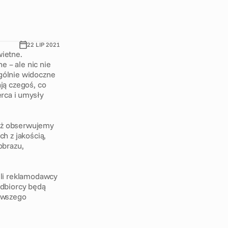
22 LIP 2021
ietne. 
 – ale nic nie 
gólnie widoczne 
ą czegoś, co 
rca i umysły 
ąż obserwujemy 
 z jakością, 
brazu, 
li reklamodawcy 
dbiorcy będą 
owszego 