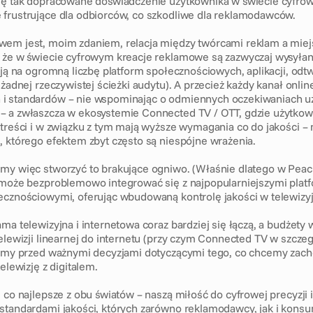
ię tak dopracowane doświadczenie użytkownika w świecie cyfrowy
frustrujące dla odbiorców, co szkodliwe dla reklamodawców. 
em jest, moim zdaniem, relacja między twórcami reklam a miejsc
 że w świecie cyfrowym kreacje reklamowe są zazwyczaj wysyłane
ają na ogromną liczbę platform społecznościowych, aplikacji, odtwa
 żadnej rzeczywistej ścieżki audytu). A przecież każdy kanał onli
i standardów – nie wspominając o odmiennych oczekiwaniach u
 a zwłaszcza w ekosystemie Connected TV / OTT, gdzie użytkown
 treści i w związku z tym mają wyższe wymagania co do jakości – 
, którego efektem zbyt często są niespójne wrażenia. 
my więc stworzyć to brakujące ogniwo. (Właśnie dlatego w Peac
 może bezproblemowo integrować się z najpopularniejszymi platf
ecznościowymi, oferując wbudowaną kontrolę jakości w telewizyj
ma telewizyjna i internetowa coraz bardziej się łączą, a budżety w
telewizji linearnej do internetu (przy czym Connected TV w szcze
jemy przed ważnymi decyzjami dotyczącymi tego, co chcemy zacho
elewizję z digitalem. 
 co najlepsze z obu światów – naszą miłość do cyfrowej precyzji i
standardami jakości, których zarówno reklamodawcy, jak i konsum