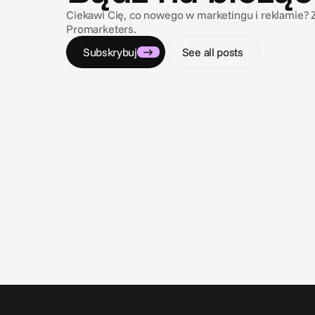
Ciekawi Cię, co nowego w marketingu i reklamie? Z
Promarketers.
Subskrybuj
See all posts
9 lip 2026
Nawigacja w labiryncie compliance
Regulacje dotyczące reklam gamblingu i zakładów
sportowych w USA