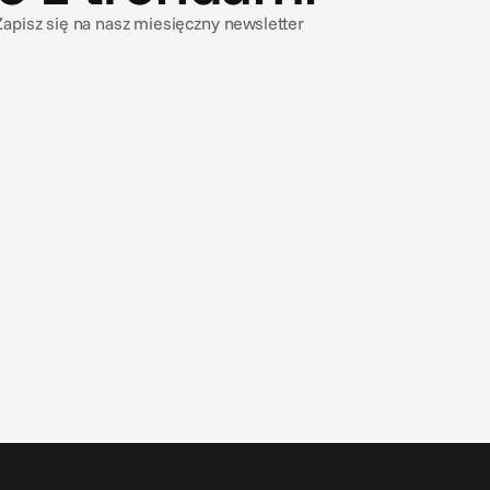
apisz się na nasz miesięczny newsletter
9 lip 2026
Słońce, morze i… substancjalizacja?
3 pułapki compliance w letnich reklamach turystycznych