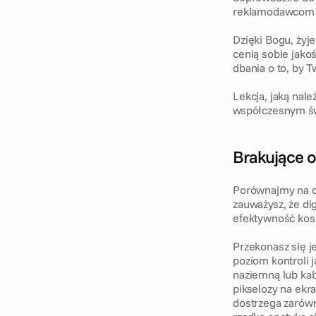
reklamodawcom i
Dzięki Bogu, żyj
cenią sobie jako
dbania o to, by 
Lekcja, jaką nale
współczesnym św
Brakujące 
Porównajmy na ch
zauważysz, że di
efektywność kosz
Przekonasz się j
poziom kontroli j
naziemną lub kabl
pikselozy na ekr
dostrzega zarówn