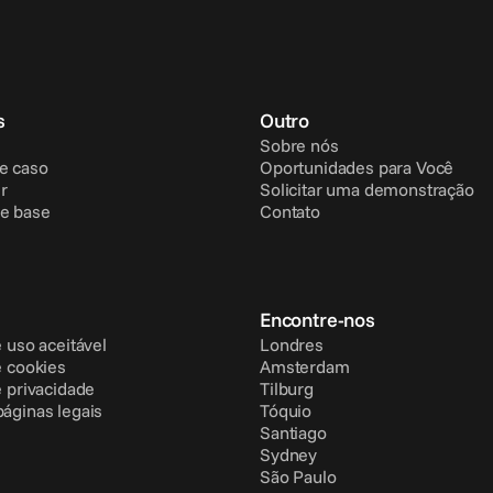
s
Outro
Sobre nós
e caso
Oportunidades para Você
r
Solicitar uma demonstração
e base
Contato
Encontre-nos
e uso aceitável
Londres
e cookies
Amsterdam
e privacidade
Tilburg
páginas legais
Tóquio
Santiago
Sydney
São Paulo