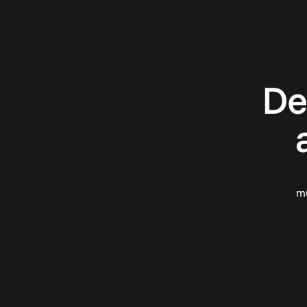
De
mu