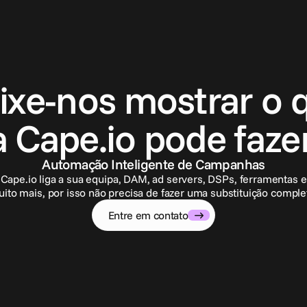
E
n
t
r
e
e
m
c
o
n
t
a
t
o
ixe-nos mostrar o 
a Cape.io pode fazer
Automação Inteligente de Campanhas
Cape.io liga a sua equipa, DAM, ad servers, DSPs, ferramentas e
ito mais, por isso não precisa de fazer uma substituição comple
Entre em contato