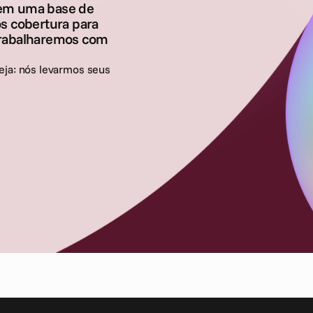
 em uma base de
os cobertura para
trabalharemos com
eja: nós levarmos seus