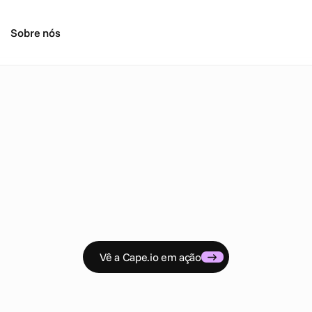
Sobre nós
N
o
t
í
c
i
a
s
Opinião
Pensamentos, ideias e opiniões dos especialistas na Cape.i
Vê a Cape.io em ação