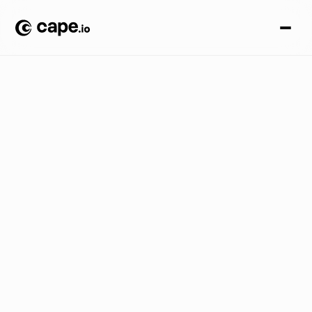
O
p
i
n
i
ã
o
B
L
O
G
/
V
e
j
a
a
q
u
i
c
o
m
o
o
b
t
e
r
o
m
á
x
i
m
o
d
e
p
r
o
v
e
i
t
o
d
o
s
s
e
u
s
A
n
ú
n
c
i
o
s
d
e
v
í
d
e
o