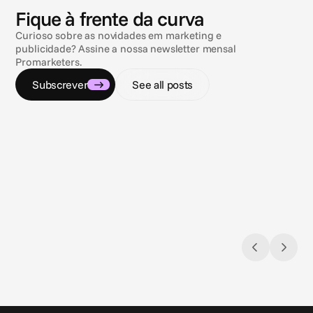
N
o
t
í
c
i
a
s
Fique à frente da curva
Curioso sobre as novidades em marketing e
publicidade? Assine a nossa newsletter mensal
Promarketers.
Subscrever
See all posts
9 de jul. de 2026
9 de jul
Navegando pelo labirinto do compliance
Sol, m
Regulamentações de anúncios de
3 arma
gambling & sports betting nos EUA
de via