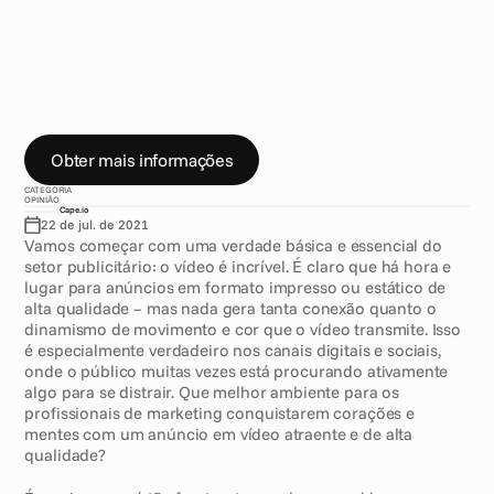
D
i
g
i
t
a
l
L
o
l
l
y
M
a
s
o
n
d
i
z
q
u
e
n
u
n
c
a
h
o
u
v
e
u
m
m
o
m
e
n
t
o
m
e
l
h
o
r
p
a
r
a
s
e
c
o
m
u
n
i
c
a
r
p
o
r
m
e
i
o
d
e
a
n
ú
n
c
i
o
s
e
m
v
í
d
e
o
d
i
g
i
t
a
l
-
d
e
s
d
e
q
u
e
o
s
p
r
o
f
i
s
s
i
o
n
a
i
s
d
e
m
a
r
k
e
t
i
n
g
a
c
e
r
t
e
m
o
b
á
s
i
c
o
Obter mais informações
CATEGORIA
OPINIÃO
Cape.io
22 de jul. de 2021
Vamos começar com uma verdade básica e essencial do 
setor publicitário: o vídeo é incrível. É claro que há hora e 
lugar para anúncios em formato impresso ou estático de 
alta qualidade – mas nada gera tanta conexão quanto o 
dinamismo de movimento e cor que o vídeo transmite. Isso 
é especialmente verdadeiro nos canais digitais e sociais, 
onde o público muitas vezes está procurando ativamente 
algo para se distrair. Que melhor ambiente para os 
profissionais de marketing conquistarem corações e 
mentes com um anúncio em vídeo atraente e de alta 
qualidade?