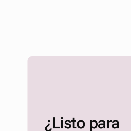
en IA en Cape.io
¿Listo para