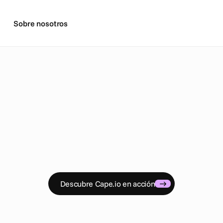
Sobre nosotros
N
o
t
i
c
i
a
s
Anuncios
dos los últimos comunicados de prensa y anuncios de Cape
Descubre Cape.io en acción