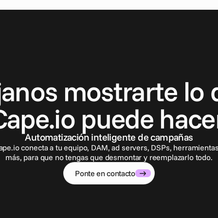
P
o
n
t
e
e
n
c
o
n
t
a
c
t
o
janos mostrarte lo 
Cape.io puede hacer
Automatización inteligente de campañas
ape.io conecta a tu equipo, DAM, ad servers, DSPs, herramientas
más, para que no tengas que desmontar y reemplazarlo todo.
Ponte en contacto