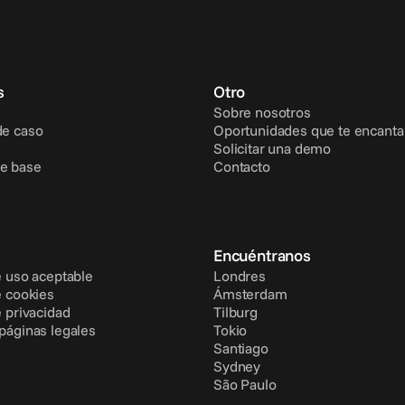
s
Otro
Sobre nosotros
de caso
Oportunidades que te encanta
Solicitar una demo
e base
Contacto
Encuéntranos
e uso aceptable
Londres
e cookies
Ámsterdam
e privacidad
Tilburg
 páginas legales
Tokio
Santiago
Sydney
São Paulo