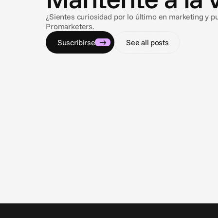
¿Sientes curiosidad por lo último en marketing y p
Promarketers.
Suscribirse
See all posts
3 ago 2026
Closing the loop: Introducing Campaign
Analytics in Cape.io
Campaign Analytics is now live in Cape.io.