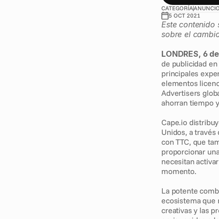
CATEGORÍA
ANUNCI
5 OCT 2021
Este contenido 
sobre el cambi
LONDRES, 6 de
de publicidad en
principales exper
elementos licenci
Advertisers globa
ahorran tiempo y
Cape.io distribu
Unidos, a través 
con TTC, que tam
proporcionar una
necesitan activar
momento.
La potente combi
ecosistema que r
creativas y las p