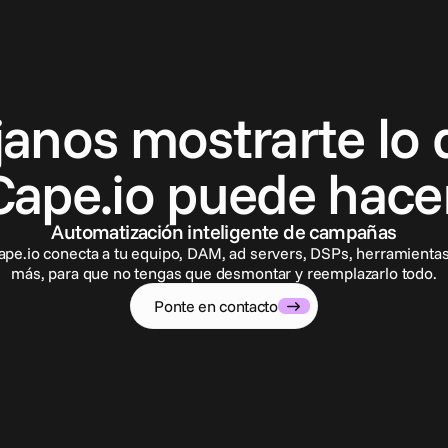
P
o
n
t
e
e
n
c
o
n
t
a
c
t
o
janos mostrarte lo 
Cape.io puede hacer
Automatización inteligente de campañas
ape.io conecta a tu equipo, DAM, ad servers, DSPs, herramientas
más, para que no tengas que desmontar y reemplazarlo todo.
Ponte en contacto