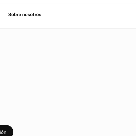
Sobre nosotros
E
A
M
C
o
m
p
a
n
i
e
s
f
o
r
m
l
i
a
n
z
a
e
s
t
r
a
t
é
g
i
c
a
c
o
n
i
o
s
a
ión