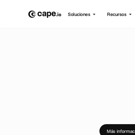
Soluciones
Recursos
B
L
O
G
/
A
N
U
N
C
I
O
S
T
h
e
T
u
n
a
a
C
a
p
e
.
N
o
t
a
d
e
p
r
e
n
Más informac