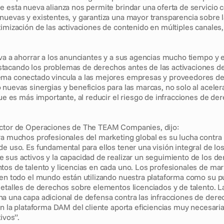
e esta nueva alianza nos permite brindar una oferta de servicio 
nuevas y existentes, y garantiza una mayor transparencia sobre l
imización de las activaciones de contenido en múltiples canales, 
 va a ahorrar a los anunciantes y a sus agencias mucho tiempo y e
acando los problemas de derechos antes de las activaciones de
ema conectado vincula a las mejores empresas y proveedores de
nuevas sinergias y beneficios para las marcas, no solo al acelerar
que es más importante, al reducir el riesgo de infracciones de de
ector de Operaciones de The TEAM Companies, dijo:
ra muchos profesionales del marketing global es su lucha contra l
e uso. Es fundamental para ellos tener una visión integral de los 
 sus activos y la capacidad de realizar un seguimiento de los de
tos de talento y licencias en cada uno. Los profesionales de mark
 en todo el mundo están utilizando nuestra plataforma como su pu
detalles de derechos sobre elementos licenciados y de talento. La
a una capa adicional de defensa contra las infracciones de derec
on la plataforma DAM del cliente aporta eficiencias muy necesaria
ivos”.