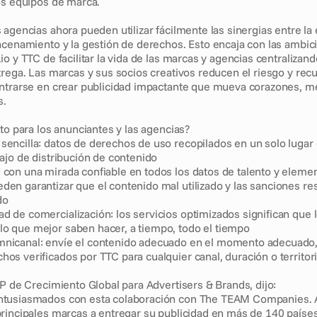
os equipos de marca.
agencias ahora pueden utilizar fácilmente las sinergias entre la 
acenamiento y la gestión de derechos. Esto encaja con las ambic
o y TTC de facilitar la vida de las marcas y agencias centralizando 
trega. Las marcas y sus socios creativos reducen el riesgo y rec
ntrarse en crear publicidad impactante que mueva corazones, me
s.
to para los anunciantes y las agencias?
sencilla: datos de derechos de uso recopilados en un solo lugar 
abajo de distribución de contenido
 con una mirada confiable en todos los datos de talento y eleme
den garantizar que el contenido mal utilizado y las sanciones res
do
d de comercialización: los servicios optimizados significan que 
lo que mejor saben hacer, a tiempo, todo el tiempo
mnicanal: envíe el contenido adecuado en el momento adecuado, 
hos verificados por TTC para cualquier canal, duración o territor
VP de Crecimiento Global para Advertisers & Brands, dijo:
tusiasmados con esta colaboración con The TEAM Companies. 
rincipales marcas a entregar su publicidad en más de 140 países 