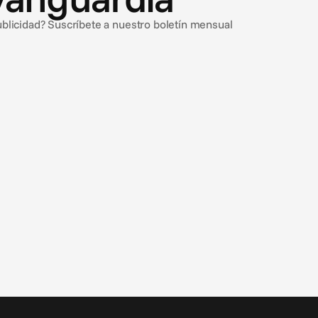
ublicidad? Suscríbete a nuestro boletín mensual
9 jul 2026
Qué significa la ley de IA de la UE para tus
anuncios generados por IA
La Ley de IA de la Unión Europea es el primer marco
integral del mundo para la gobernanza de la IA, y tiene
implicaciones importantes para los profesionales del
marketing que utilizan IA generativa.