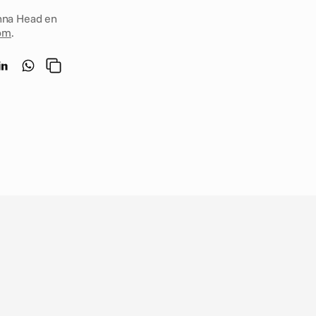
Para obtener más información sobre esta alianza, póngase en contacto con Rosanna Head en 
om
.