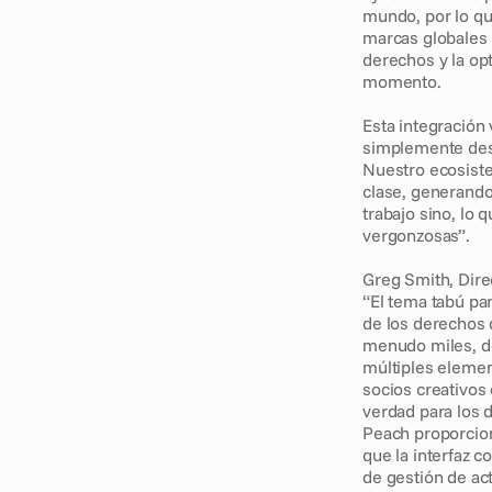
mundo, por lo qu
marcas globales 
derechos y la opt
momento.
Esta integración
simplemente dest
Nuestro ecosist
clase, generando 
trabajo sino, lo 
vergonzosas”.
Greg Smith, Dir
“El tema tabú pa
de los derechos d
menudo miles, de
múltiples elemen
socios creativos
verdad para los 
Peach proporcion
que la interfaz c
de gestión de act