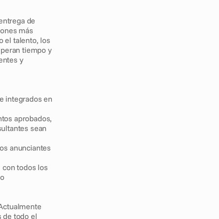
entrega de 
iones más 
el talento, los 
uperan tiempo y 
ntes y 
e integrados en 
ntos aprobados, 
ultantes sean 
los anunciantes 
con todos los 
io
Actualmente 
de todo el 