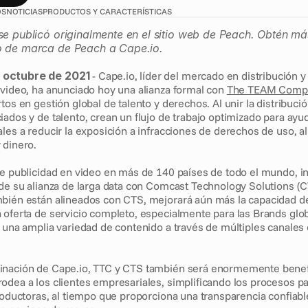
OS
NOTICIAS
PRODUCTOS Y CARACTERÍSTICAS
se publicó originalmente en el sitio web de Peach. Obtén má
o de marca de Peach a Cape.io.
 octubre de 2021
 - Cape.io, líder del mercado en distribución y 
 video, ha anunciado hoy una alianza formal con 
The TEAM Compa
tos en gestión global de talento y derechos. Al unir la distribución
ados y de talento, crean un flujo de trabajo optimizado para ayuda
les a reducir la exposición a infracciones de derechos de uso, al
 dinero.
ye publicidad en video en más de 140 países de todo el mundo, in
de su alianza de larga data con Comcast Technology Solutions (CT
bién están alineados con CTS, mejorará aún más la capacidad de
 oferta de servicio completo, especialmente para las Brands glob
 una amplia variedad de contenido a través de múltiples canales 
nación de Cape.io, TTC y CTS también será enormemente benefic
odea a los clientes empresariales, simplificando los procesos par
roductoras, al tiempo que proporciona una transparencia confiable