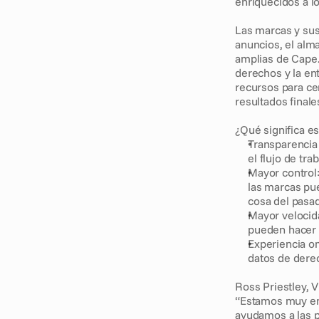
enriquecidos a l
Las marcas y sus 
anuncios, el alm
amplias de Cape.i
derechos y la en
recursos para ce
resultados finale
¿Qué significa es
Transparencia 
el flujo de tr
Mayor control:
las marcas pue
cosa del pasa
Mayor velocida
pueden hacer 
Experiencia o
datos de derec
Ross Priestley, 
“Estamos muy en
ayudamos a las p