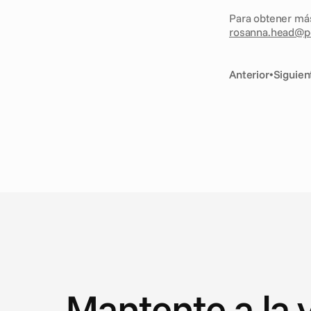
rosanna.head@p
Anterior
•
Siguien
N
o
t
i
c
i
a
s
Mantente a la 