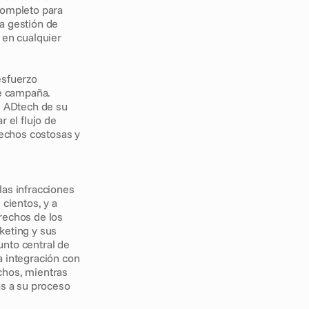
completo para 
a gestión de 
en cualquier 
sfuerzo 
 campaña. 
 ADtech de su 
 el flujo de 
rechos costosas y 
as infracciones 
cientos, y a 
rechos de los 
eting y sus 
nto central de 
 integración con 
hos, mientras 
s a su proceso 