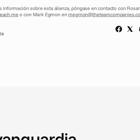
each.me
 o con Mark Egmon en 
megmon@theteamcompanies.c
te
vanguardia