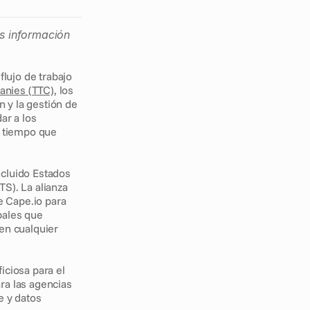
s información 
flujo de trabajo 
nies (TTC)
, los 
 y la gestión de 
r a los 
 tiempo que 
cluido Estados 
S). La alianza 
 Cape.io para 
ales que 
en cualquier 
iosa para el 
a las agencias 
 y datos 