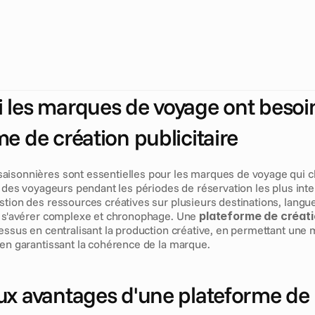
m
e
d
e
c
r
é
a
t
i
o
n
p
u
b
l
i
c
i
t
a
i
r
e
p
e
r
m
e
t
a
u
x
m
a
r
q
u
e
s
d
e
t
d
e
d
é
p
l
o
y
e
r
à
g
r
a
n
d
e
é
c
h
e
l
l
e
d
e
s
c
a
m
p
a
g
n
e
s
s
a
i
s
o
n
s
v
a
r
i
é
e
s
.
E
l
l
e
a
i
d
e
l
e
s
é
q
u
i
p
e
s
d
e
m
a
r
k
e
t
i
n
g
d
e
p
p
u
b
l
i
c
i
t
é
s
p
e
r
s
o
n
n
a
l
i
s
é
e
s
à
f
o
r
t
i
m
p
a
c
t
q
u
i
t
r
o
u
v
e
n
t
o
y
a
g
e
u
r
s
d
u
m
o
n
d
e
e
n
t
i
e
r
.
 les marques de voyage ont besoin
e de création publicitaire
isonnières sont essentielles pour les marques de voyage qui ch
n des voyageurs pendant les périodes de réservation les plus inte
stion des ressources créatives sur plusieurs destinations, langu
t s'avérer complexe et chronophage. Une 
plateforme de créatio
cessus en centralisant la production créative, en permettant une 
 en garantissant la cohérence de la marque.
ux avantages d'une plateforme de c