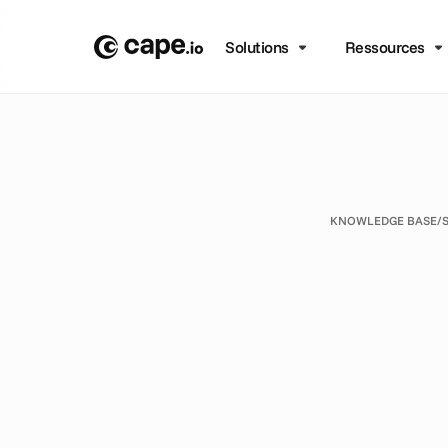
Solutions
Ressources
KNOWLEDGE BASE
/
P
u
b
l
i
l
e
s
m
d
e
s
c
c
h
a
q