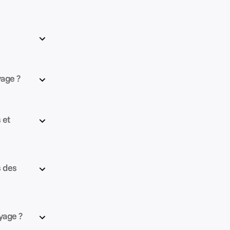
yage ?
et 
 des 
yage ?