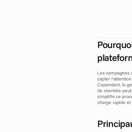
U
n
e
p
l
a
t
e
f
o
r
r
a
t
i
o
n
a
l
i
s
e
r
e
d
e
s
d
e
s
t
i
n
a
t
i
d
i
f
f
u
s
e
r
d
e
s
a
u
p
r
è
s
d
e
s
v
Pourquoi
plateform
Les campagnes sa
capter l'attentio
Cependant, la ge
de clientèle peu
simplifie ce pro
charge rapide et
Principa