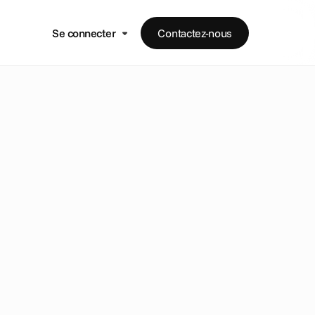
Se connecter
Contactez-nous
p
o
u
r
p
l
o
y
e
r
s
d
a
n
s