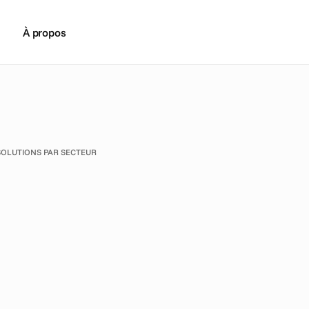
À propos
SOLUTIONS PAR SECTEUR
c
i
t
é
C
r
é
a
t
i
f
P
l
a
t
e
f
o
r
m
e
a
r
q
u
e
s
d
e
v
o
y
a
g
e
:
d
é
a
m
p
a
g
n
e
s
s
a
i
s
o
n
n
i
è
r
e
u
e
d
e
s
t
i
n
a
t
i
o
n