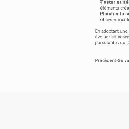
Tester et ité
éléments créat
Planifier la s
et événements
En adoptant une 
évoluer efficace
percutantes qui 
Précédent
•
Suiva