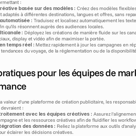
rmettant :
réative basée sur des modèles :
 Créez des modèles flexibles
t adaptés à différentes destinations, langues et offres, sans repar
 automatisée :
 Traduisez et localisez automatiquement les textes
afin qu'ils résonnent auprès des audiences locales.
ticanale :
 Déployez les créations de manière fluide sur les cana
iaux, display et vidéo afin de maximiser la portée.
en temps réel :
 Mettez rapidement à jour les campagnes en rép
s tendances du voyage, de la réglementation ou de la disponibilit
ratiques pour les équipes de mark
rmance
a valeur d'une plateforme de création publicitaire, les responsab
 devraient :
troitement avec les équipes créatives :
 Assurez l'alignement
ampagne et les ressources créatives afin de fluidifier les workflo
ntégration des données :
 Reliez la plateforme aux outils d'analyt
our éclairer les décisions créatives.