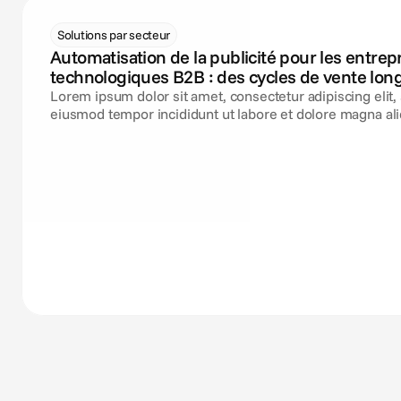
Solutions par secteur
Automatisation de la publicité pour les entrep
technologiques B2B : des cycles de vente lon
campagnes de pipeline toujours actives
Lorem ipsum dolor sit amet, consectetur adipiscing elit,
eiusmod tempor incididunt ut labore et dolore magna ali