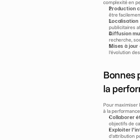
complexité en pe
Production c
être facilemen
Localisation
publicitaires 
Diffusion mul
recherche, soc
Mises à jour 
l'évolution de
Bonnes p
la perfo
Pour maximiser l
à la performance
Collaborer é
objectifs de c
Exploiter l'i
d'attribution p