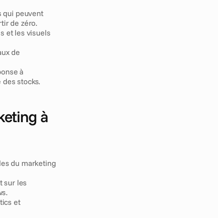
 qui peuvent 
tir de zéro.
 et les visuels 
ux de 
onse à 
é des stocks.
eting à 
les du marketing 
 sur les 
ws.
ics et 