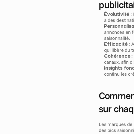
publicit
Évolutivité :
 
à des destinat
Personnalisa
annonces en fo
saisonnalité.
Efficacité :
 
qui libère du 
Cohérence :
canaux, afin d
Insights fon
continu les cr
Comment 
sur chaq
Les marques de v
des pics saisonni