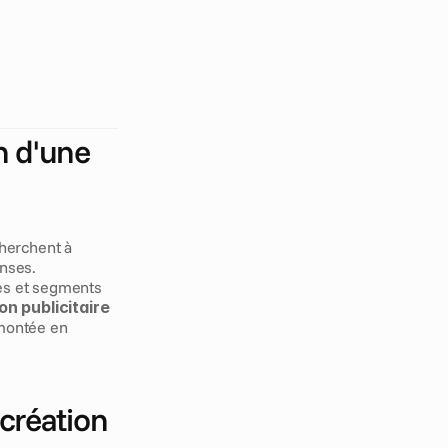
v
o
y
a
g
e
d
e
o
n
n
i
è
r
e
s
s
u
r
e
r
f
o
r
m
a
n
c
e
à
u
n
é
c
h
o
 d'une 
erchent à 
nses. 
es et segments 
n publicitaire
montée en 
réation 