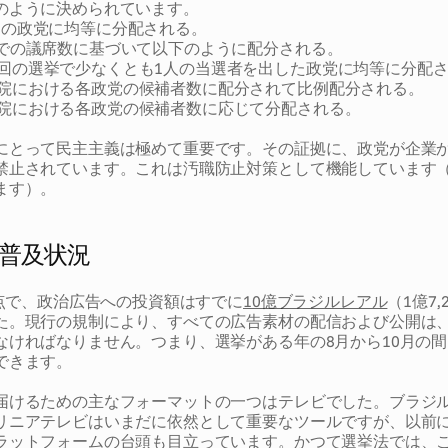
のように決められています。
ての政党に均等に分配される。
会での議席数に基づいて以下のように配分される。
前回の選挙で少なくとも1人の当選者を出した政党に均等に分配
下院における各政党の候補者数に配分されて比例配分される。
上院における各政党の候補者数に応じて分配される。
にとって民主主義は極めて重要です。その証拠に、政党が企業
禁止されています。これは汚職防止対策として機能しています
ます）。
普及状況
時点で、政治広告への投資額はすでに
10億ブラジルレアル
（1億7
た。現行の規制により、すべての広告素材の配信および公開は
なければなりません。つまり、選挙がある年の8月から10月の
できます。
届けるための主なフォーマットの一つはテレビでした。ブラジ
リニアテレビはいまだに依然として重要なツールですが、以前
ラットフォームの台頭も目立っています。かつて選挙法では、