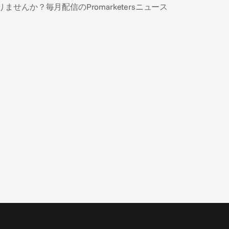
んか？毎月配信のPromarketersニュース
2026/07/09
太陽、海、そして…実証（substantiation）？
夏の旅行広告における3つのコンプライアンスの罠