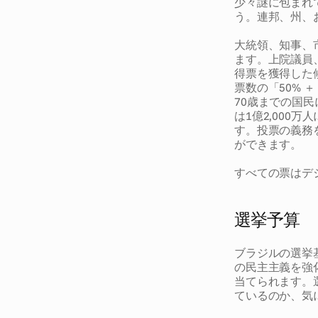
少々謎に包まれ
う。連邦、州、
大統領、知事、
ます。上院議員
得票を獲得した
票数の「50% 
70歳までの国
は1億2,000
す。投票の義務
ができます。
すべての票はデ
選挙予算
ブラジルの選挙
の民主主義を強
当てられます。
ているのか、気