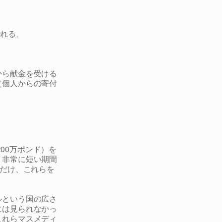
される。
から献金を受ける
（個人からの寄付
,200万ポンド）を
、非常に短い期間
間だけ、これらを
ルという国の広さ
には見られなかっ
これらマスメディ