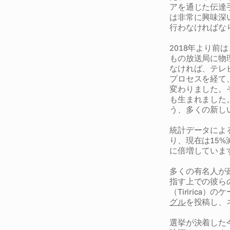
アを通じた伝達
は非常に興味深
行わなければな
2018年より
もの放送局に物
なければ、テレ
プロセスを経て
変わりました。
も生まれました
う、多くの新し
統計データによ
り、現在は15
に倍増していま
多くの有名人が
指す上での彼ら
（Tiriric
グル
を投稿し、
選挙が決着した