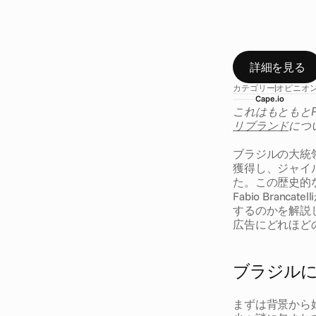
ブ
ラ
ジ
ル
の
が
8
億
ポ
ン
ド
紹
介
し
ま
す
詳細を見る
カテゴリー
オピニオ
Cape.io
これはもともと
リブランド
につ
ブラジルの大統
獲得し、ジャイル
た。この歴史的な結
Fabio Bra
するのかを解説
広告にどれほど
ブラジル
まずは背景から