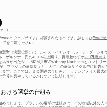
選
挙
が
な
ぜ
こ
れ
ほ
ど
ま
で
に
興
味
深
い
の
か
、
そ
し
て
政
に
の
ぼ
る
連
邦
選
挙
広
告
予
算
を
ど
の
よ
う
に
活
用
し
て
い
。
ン
ガイド
Peachのウェブサイトに掲載されたものです。詳しくは
Peach
いてをご覧ください。
領選挙（決選投票）は、ルイス・イナシオ・ルーラ・ダ・シルヴァ
・ボルソナロ氏の49.1%を上回り、得票差わずか
200万票余り
果が出た今、LATAM担当VPのHenry Northcoteとカント
ncatelliが、ブラジルの選挙制度と、大忙しの選挙サイクル中に広
します。ここでは、資金調達の仕組みと、ラテンアメリカ最大
の予算を費やしているかについて説明します。
における選挙の仕組み
始めましょう。ブラジルの選挙の仕組みは、その地域以外の人