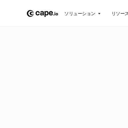
ソリューション
リソー
ブ
ロ
グ
/
オ
ピ
ニ
オ
ン
州
の
8
の
予
一
般
ニ
ズ