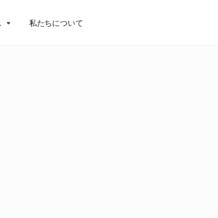
ス
私たちについて
億
ポ
ン
ド
（
約
8
億
ポ
ン
算
を
活
用
：
2
0
2
2
年
ブ
ラ
選
挙
の
背
後
に
あ
る
広
告
ム