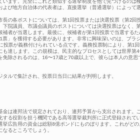
ています。完全にこれと類似する選挙制度を他で見つけるのは
および地方自治体の代表者は、直接選挙（普通選挙）によって
市長の各ポストについては、第1回投票または決選投票（第2回
、下院議員、市議会議員のポストについては決選投票はなく、第
候補者が当選します。最後に、候補者が第1回投票で当選するた
＋ 1票」を獲得する必要があります。非常に興味深いのは、ブラ
民に投票が義務付けられている点です。義務投票制により、第1
万人にも達します。この規模は、民主的なプロセスとしては世界第
を免除されるのは、16〜17歳と70歳以上で、彼らは本人の意
ジタルで集計され、投票日当日に結果が判明します。
基金は連邦法で規定されており、連邦予算から支出されます。
化する役割を担う機関である高等選挙裁判所に正式登録されて
選挙広告用の資金は総額8億ポンドにものぼります。これがどの
になるところでしょう。