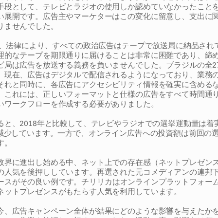
手段として、テレビとラジオの使用しか認めていなかったこと
い展開です。広告主やマーケターはこの変化に留意し、支出に
りませんでした。
前は、法律により、すべての政治広告はテープで放送局に納品されて
理的なテープを期限通りに届けることは非常に困難であり、締
ビ局は広告を放送する義務を負いませんでした。ブラジルの全2
、現在、広告はデジタルで配信されるようになっており、業務
それと同時に、各広告にアクセシビリティ情報を確実に含める
。これには、正しいフォーマットと仕様の広告をすべて時間通
いワークフローを作成する必要がありました。
ると、2018年と比較して、テレビやラジオでの選挙運動量は着
%減少しています。一方で、オンライン広告への投資額は前回の
す。
政界に進出し始める中、ネット上での存在感（ネットプレゼン
の人気を後押ししています。再選された元コメディアンの連邦
a）のケースがその良い例です。チリリカはオンラインプラットフォー
ネットプレゼンスがもたらす人気を利用しています。
今、広告キャンペーン全体が結果にどのような影響を与えたか