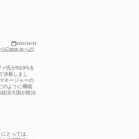
治
候
補
者
た
ち
る
の
か
を
ご
2022/10/31
からCape.ioへの
氏が50.9%を
で決着しまし
リーマネージャーの
告がどのように機能
の経済大国が政治
々にとっては、