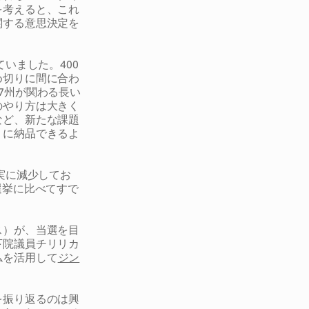
を考えると、これ
関する意思決定を
いました。400
め切りに間に合わ
7州が関わる長い
のやり方は大きく
など、新たな課題
りに納品できるよ
実に減少してお
選挙に比べてすで
ス）が、当選を目
下院議員チリリカ
ムを活用して
ジン
を振り返るのは興