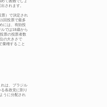
極めて困難でしょ
選出されます。
投票）で決定され
1回投票で最多
めには、有効投
ジルでは18歳から
回投票の投票者数
4位の大きさで
思で棄権すること
これは、ブラジル
いる各政党に割り
ように分配され