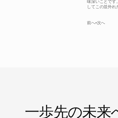
味深いことです
してこの並外れ
前へ
•
次へ
ニ
ュ
ー
ス
一歩先の未来