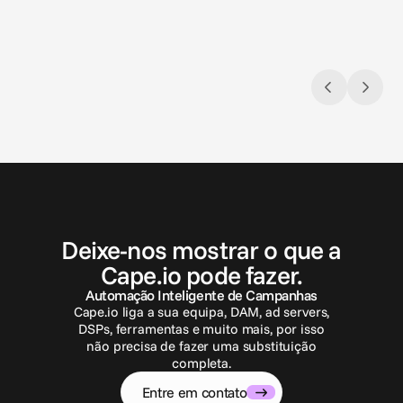
de mercado em evolução
Europ
dinâmica operacional que impulsiona a
de ad 
singularidade da mídia criativa para
Equati
profissionais de marketing de empresas
FreeWh
B2C
em sol
comple
E
n
t
r
e
e
m
c
o
n
t
a
t
o
Deixe-nos mostrar o que a
Cape.io pode fazer.
Automação Inteligente de Campanhas
Cape.io liga a sua equipa, DAM, ad servers,
DSPs, ferramentas e muito mais, por isso
não precisa de fazer uma substituição
completa.
Entre em contato