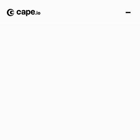
A
n
ú
n
c
i
o
s
B
L
O
G
/
C
a
p
e
.
i
o
f
o
r
t
a
l
e
c
e
e
q
u
i
p
e
s
ê
n
i
o
r
c
o
m
a
c
o
n
t
r
a
t
a
ç
ã
o
d
e
T
e
j
R
e
k
h
i
p
a
r
a
l
i
d
e
r
a
r