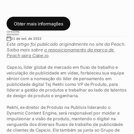
p
r
o
d
u
t
o
C
o
m
u
n
i
c
a
d
o
d
e
I
m
p
r
e
n
s
a
Obter mais informações
CATEGORIA
ANÚNCIOS
21 de set. de 2022
Este artigo foi publicado originalmente no site da Peach. 
Saiba mais sobre 
o reposicionamento da marca de 
Peach para Cape.io
.
Cape.io, líder global de mercado em fluxo de trabalho e 
veiculação de publicidade em vídeo, fortaleceu sua equipe 
sênior com a nomeação do líder de pensamento em 
publicidade digital Tej Rekhi como VP de Produto, para 
liderar a gestão de produtos e trabalhar ao lado de talentos 
de design de produto e engenharia.
Rekhi, ex-diretor de Produto na Publicis liderando o 
Dynamic Content Engine, será responsável por moldar e 
impulsionar a visão de produto, mantendo o digital na 
vanguarda dos diversos fluxos de trabalho de publicidade 
de clientes da Cape.io. Ele também se junta ao Grupo de 