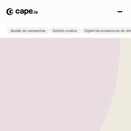
Gestão de campanhas
Estúdio criativo
Digital Gerenciamento de Ati
P
u
b
l
i
c
a
ç
ã
o
Bem-vindo à publicação
inteligente de campanhas
Automatize a configuração de suas campanhas para uma
entrega multicanal mais rápida. Elimine fricções na
execução e permita que sua equipe execute de maneira
mais inteligente, rápida e em grande escala. Diga adeus a