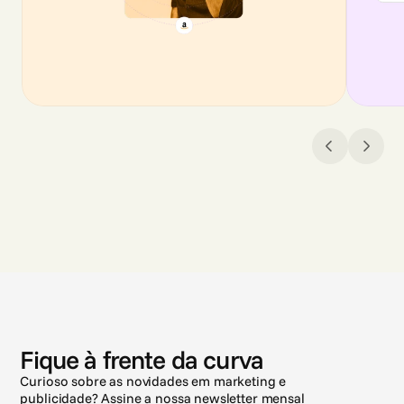
N
o
t
í
c
i
a
s
Fique à frente da curva
Curioso sobre as novidades em marketing e
publicidade? Assine a nossa newsletter mensal