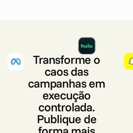
P
u
b
l
i
c
a
ç
ã
o
Transforme o
caos das
campanhas em
execução
controlada.
Publique de
forma mais