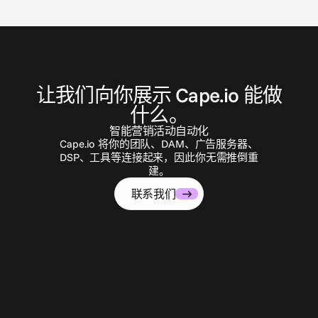
联
系
我
们
让我们向你展示 Cape.io 能做
什么。
智能营销活动自动化
Cape.io 将你的团队、DAM、广告服务器、
DSP、工具等连接起来，因此你无需推倒重
建。
联系我们