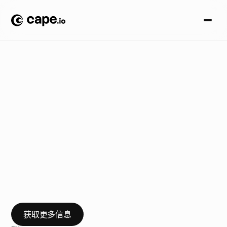
产
品
和
功
能
博
客
/
D
C
O
正
在
衰
退
：
它
还
值
得
投
入
实
施
吗
？
在
隐
私
优
先
的
世
界
中
，
有
一
种
更
智
能
的
个
性
化
方
法
获取更多信息