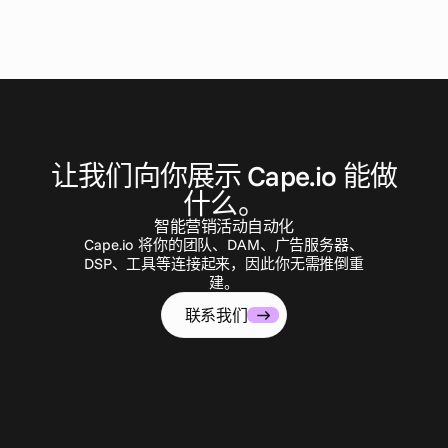
联
系
我
们
让我们向你展示 Cape.io 能做
什么。
智能营销活动自动化
Cape.io 将你的团队、DAM、广告服务器、
DSP、工具等连接起来，因此你无需推倒重
建。
联系我们