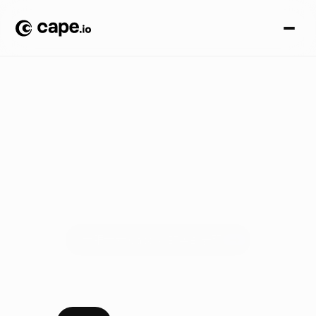
案
例
研
究
成功案例
了解全球品牌如何利用 Cape.io 发掘其在线业务的全部潜力，
实现数字化增长目标，并超越客户期望。
亲眼看看 Cape.io 的实战表现