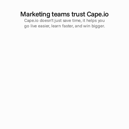
Marketing teams trust Cape.io
Cape.io doesn’t just save time, it helps you
go live easier, learn faster, and win bigger.
Gary Szabo
Bailey Gu
创始人
•
Finally!
全球品牌运
As far as we’re concerned, Cape.io win on 
Assassins Cree
service, reach and price. They allow us to link 
campaign we’ve 
linear and digital video into one simple, 
Cape.io we knew
automated workflow. With a totally unique 
helped us fulfil
global footprint, they repeatedly deliver above 
opportunity to r
and beyond expectations, achieving what we 
they would expec
feel are unrivalled levels of service, efficiency 
this was not al
and quality.
administrative 
campaigns, but C
— and has given 
campaigns.
Read case stud