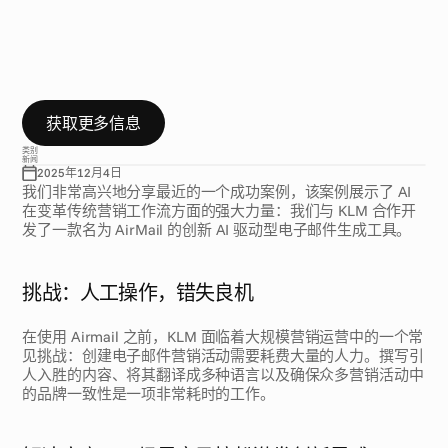
(
K
L
M
)
的
邮
件
营
销
了
解
C
a
p
e
.
i
o
如
何
与
K
L
M
合
作
构
建
A
i
r
M
a
i
l
。
这
是
一
款
创
新
的
A
I
协
同
驾
驶
工
具
(
c
o
-
p
i
l
o
t
)
，
能
以
空
前
的
速
度
、
效
率
和
规
模
生
成
高
度
定
制
化
的
电
子
邮
件
活
动
。
获取更多信息
类别
新闻
2025年12月4日
我们非常高兴地分享最近的一个成功案例，该案例展示了 AI 
在变革传统营销工作流方面的强大力量：我们与 KLM 合作开
发了一款名为 AirMail 的创新 AI 驱动型电子邮件生成工具。
挑战：人工操作，错失良机
在使用 Airmail 之前，KLM 面临着大规模营销运营中的一个常
见挑战：创建电子邮件营销活动需要耗费大量的人力。撰写引
人入胜的内容、将其翻译成多种语言以及确保众多营销活动中
的品牌一致性是一项非常耗时的工作。 