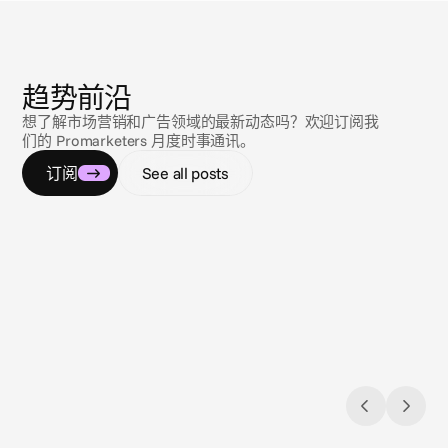
新
闻
趋势前沿
想了解市场营销和广告领域的最新动态吗？欢迎订阅我
们的 Promarketers 月度时事通讯。
订阅
See all posts
2026年8月3日
2026年
Closing the loop: Introducing Campaign
欧盟 A
Analytics in Cape.io
欧盟的 
Campaign Analytics is now live in Cape.io.
架，它对使
销人员