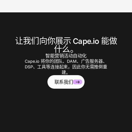
联
系
我
们
让我们向你展示 Cape.io 能做
什么。
智能营销活动自动化
Cape.io 将你的团队、DAM、广告服务器、
DSP、工具等连接起来，因此你无需推倒重
建。
联系我们