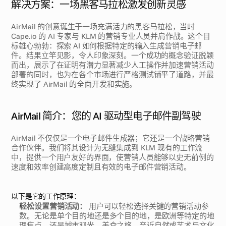
解决方案：一场黑客马拉松激发创新灵感
AirMail 的创意诞生于一场充满活力的黑客马拉松，当时 
Cape.io 的 AI 专家与 KLM 的营销专业人员并肩作战。这个目
标雄心勃勃：探索 AI 如何根据特定的输入生成营销电子邮
件。结果立竿见影，令人印象深刻。一个成功的概念验证脱颖
而出，展示了在证明有潜力显著减少人工操作并加速营销活动
部署的同时，也为在各个市场进行严格测试铺平了道路，并最
终实现了 AirMail 的全面开发和实施。
AirMail 简介：您的 AI 驱动型电子邮件副驾驶
AirMail 不仅仅是一个电子邮件生成器；它还是一个战略营销
合作伙伴。我们将其设计为无缝集成到 KLM 现有的工作流
中，提供一个用户友好的界面，使营销人员能够以史无前例的
速度和效率创建高度定制且有效的电子邮件营销活动。
以下是它的工作原理：
轻松设置营销活动：
 用户可以轻松选择关键的营销活动参
数。无论是单个目的地还是多个目的地，是欧洲等特定的地
理焦点，还是城市观光、美食之旅、亲近自然或艺术与文化