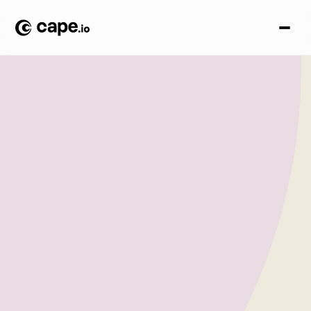
可
持
续
发
展
即将推出更新，敬请关注
在可持续性方面，就像生活一样，完美是一种难以捉摸的
东西。在Cape，我们致力于通过实际行动不断迈向更环保
的组织：这体现在我们的产品、运营以及对客户的服务
中。
别担心。我们并不是在自我评估。我们已经与全球
领先的商业可持续性评估提供商Ecovadis合作，以
全面评估我们的组织，并与全球基准进行比较。同
时，我们会根据需要改进的领域设定ESG（环境、