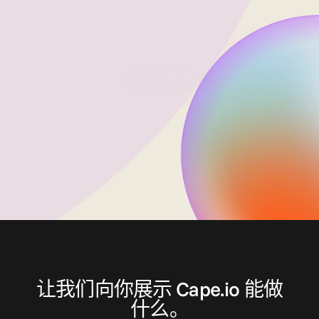
社会和治理）目标。通过优先关注这些领域以及我
们的投资者Inflexion设定的ESG标准，我们的目标
是提高可持续性表现，并在2024年获得并公布
Ecovadis评级。
Home
联
系
我
们
让我们向你展示 Cape.io 能做
什么。