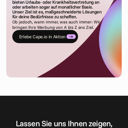
bieten Urlaubs- oder Krankheitsvertretung an
oder arbeiten sogar auf monatlicher Basis.
Unser Ziel ist es, maßgeschneiderte Lösungen
für deine Bedürfnisse zu schaffen.
Ob jedoch, wann immer, was auch immer: Wir
bringen Ihre Werbung von A bis Z ans Ziel.
Erlebe Cape.io in Aktion 
K
o
n
t
a
k
t
a
u
f
n
e
h
m
e
n
Lassen Sie uns Ihnen zeigen,