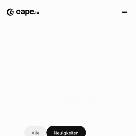
N
e
u
i
g
k
e
i
t
e
n
Neuigkeiten
Die großen Nachrichten von Cape.io (ehemals Peach)
Erlebe Cape.io in Aktion
Alle
Neuigkeiten
Ankündigungen