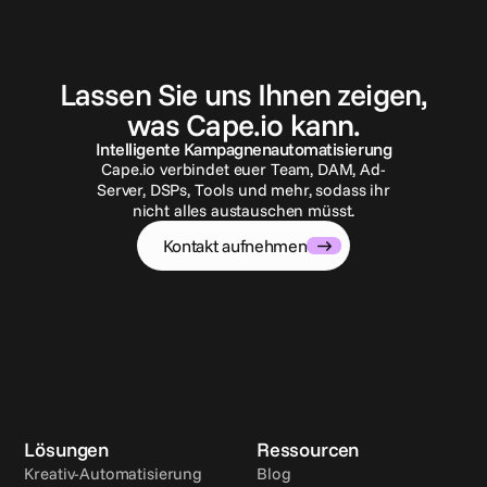
K
o
n
t
a
k
t
a
u
f
n
e
h
m
e
n
Lassen Sie uns Ihnen zeigen,
was Cape.io kann.
Intelligente Kampagnenautomatisierung
Cape.io verbindet euer Team, DAM, Ad-
Server, DSPs, Tools und mehr, sodass ihr
nicht alles austauschen müsst.
Kontakt aufnehmen
Lösungen
Ressourcen
Kreativ-Automatisierung
Blog