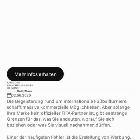
e
b
e
r
s
m
i
t
r
e
i
t
e
n
w
o
l
l
e
n
,
w
a
r
d
i
e
G
r
e
n
z
e
z
w
i
s
c
h
e
n
u
2
0
1
e
v
o
n
F
u
u
0
0
d
f
b
a
l
l
i
n
s
p
i
r
i
e
r
t
u
2
0
1
c
u
n
d
u
2
0
1
e
V
e
r
l
e
t
z
u
n
g
v
o
n
F
I
F
A
-
R
e
c
h
t
e
n
u
2
0
1
c
n
o
c
h
n
i
e
s
o
s
c
h
m
a
l
.
V
o
n
i
n
o
f
f
i
z
i
e
l
l
e
n
S
p
o
n
s
o
r
e
n
k
a
m
p
a
g
n
e
n
b
i
s
h
i
n
z
u
A
l
k
o
h
o
l
-
u
n
d
G
l
u
0
0
f
c
c
k
s
s
p
i
e
l
w
e
r
b
u
n
g
u
2
0
1
3
R
e
g
u
l
i
e
r
u
n
g
s
b
e
h
u
0
0
f
6
r
d
e
n
u
n
d
R
e
c
h
t
e
i
n
h
a
b
e
r
s
c
h
a
u
e
n
g
a
n
z
g
e
n
a
u
h
i
n
.
H
i
e
r
i
s
t
,
w
a
s
M
a
r
k
e
t
e
r
w
i
s
s
e
n
m
u
0
0
f
c
s
s
e
n
,
b
e
v
o
r
s
i
e
d
i
e
s
e
n
S
o
m
m
e
r
e
i
n
e
K
a
m
p
a
g
n
e
m
i
t
F
u
u
0
0
d
f
b
a
l
l
-
T
h
e
m
a
s
t
a
r
t
e
n
.
Mehr Infos erhalten
KATEGORIE
BRANCHEN-INSIGHTS
MEINUNG
Shelby
Akosa
02.06.2026
Die Begeisterung rund um internationale Fußballturniere 
schafft massive kommerzielle Möglichkeiten. Aber solange 
Ihre Marke kein offizieller FIFA-Partner ist, gibt es strenge 
Grenzen für das, was Sie andeuten, worauf Sie sich 
beziehen oder was Sie visuell nachahmen dürfen.
Einer der häufigsten Fehler ist die Erstellung von Werbung, 