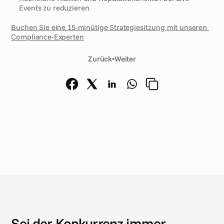
Events zu reduzieren
Buchen Sie eine 15-minütige Strategiesitzung mit unseren 
Compliance-Experten
Zurück
•
Weiter
N
e
u
i
g
k
e
i
t
e
n
Sei der Konkurrenz immer