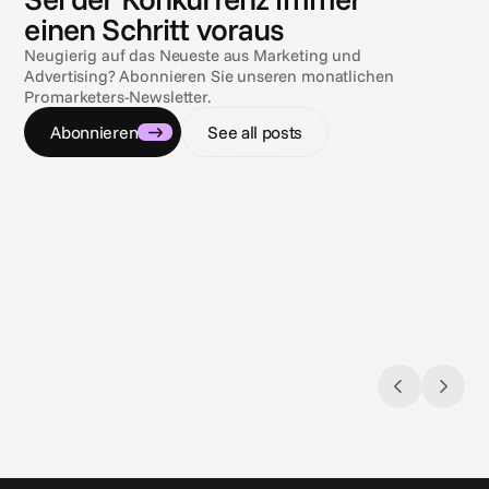
einen Schritt voraus
Neugierig auf das Neueste aus Marketing und
Advertising? Abonnieren Sie unseren monatlichen
Promarketers-Newsletter.
Abonnieren
See all posts
09.07.2026
09.07.2
Sich im Compliance-Labyrinth
Sonne,
zurechtfinden
3 Comp
Werberegulierungen für Gambling & Sports
Werbu
Betting in den USA