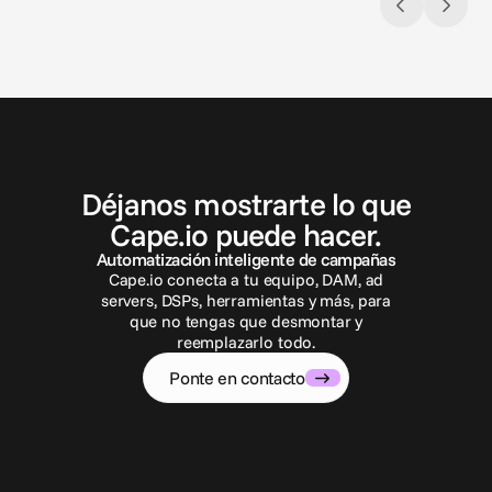
P
o
n
t
e
e
n
c
o
n
t
a
c
t
o
Déjanos mostrarte lo que
Cape.io puede hacer.
Automatización inteligente de campañas
Cape.io conecta a tu equipo, DAM, ad
servers, DSPs, herramientas y más, para
que no tengas que desmontar y
reemplazarlo todo.
Ponte en contacto