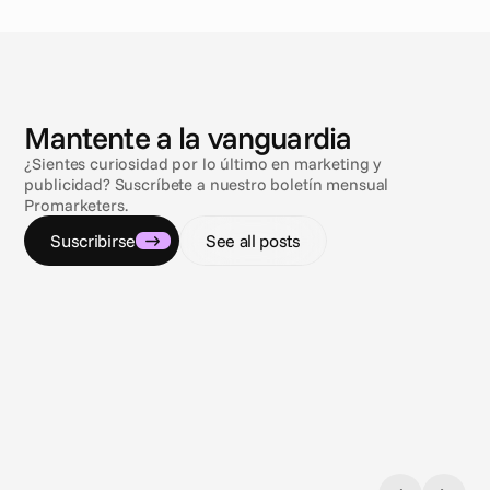
N
o
t
i
c
i
a
s
Mantente a la vanguardia
¿Sientes curiosidad por lo último en marketing y
publicidad? Suscríbete a nuestro boletín mensual
Promarketers.
Suscribirse
See all posts
9 jul 2026
9 jul 20
Navegando por el laberinto del compliance
Sol, m
Regulaciones de publicidad de gambling y
3 tram
sports betting en los EE. UU.
de via