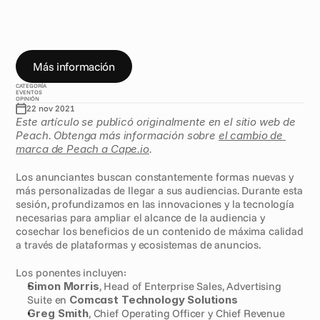
N
o
s
e
n
c
a
n
t
ó
p
a
r
t
i
c
i
p
a
r
e
n
l
a
C
T
S
C
o
n
n
e
c
t
s
S
u
m
m
i
t
a
p
r
i
n
c
i
p
i
o
s
d
e
e
s
t
e
a
ñ
o
,
d
o
n
d
e
a
n
a
l
i
z
a
m
o
s
c
ó
m
o
l
o
s
p
a
r
t
n
e
r
s
d
e
b
e
n
c
o
l
a
b
o
r
a
r
p
a
r
a
g
u
i
a
r
a
u
n
a
n
u
n
c
i
o
e
n
t
o
d
o
s
u
c
i
c
l
o
d
e
v
i
d
a
.
Más información
CATEGORÍA
EVENTOS
OPINIÓN
22 nov 2021
Este artículo se publicó originalmente en el sitio web de 
Peach. Obtenga más información sobre 
el cambio de 
marca de Peach a Cape.io
.
Los anunciantes buscan constantemente formas nuevas y 
más personalizadas de llegar a sus audiencias. Durante esta 
sesión, profundizamos en las innovaciones y la tecnología 
necesarias para ampliar el alcance de la audiencia y 
cosechar los beneficios de un contenido de máxima calidad 
a través de plataformas y ecosistemas de anuncios.
Los ponentes incluyen:
Simon Morris
, Head of Enterprise Sales, Advertising 
Suite en 
Comcast Technology Solutions
Greg Smith
, Chief Operating Officer y Chief Revenue 