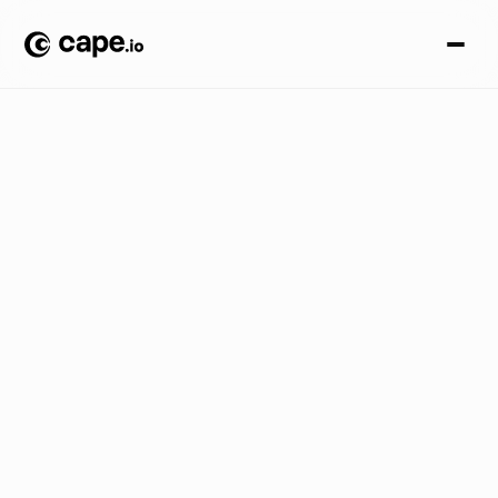
E
v
e
n
t
o
s
B
L
O
G
/
L
a
v
i
d
a
d
e
u
n
c
o
m
e
r
c
i
a
l
e
n
u
n
e
c
o
s
i
s
t
e
m
a
c
o
n
e
c
t
a
d
o