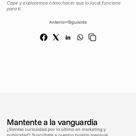
Cape y exploremos cómo hacer que lo local funcione 
para ti.
Anterior
•
Siguiente
N
o
t
i
c
i
a
s
Mantente a la vanguardia
¿Sientes curiosidad por lo último en marketing y
publicidad? Suscríbete a nuestro boletín mensual