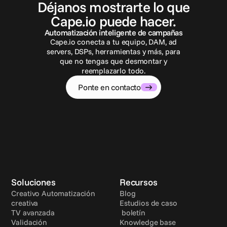
P
o
n
t
e
e
n
c
o
n
t
a
c
t
o
Déjanos mostrarte lo que
Cape.io puede hacer.
Automatización inteligente de campañas
Cape.io conecta a tu equipo, DAM, ad
servers, DSPs, herramientas y más, para
que no tengas que desmontar y
reemplazarlo todo.
Ponte en contacto
Soluciones
Recursos
Creativo Automatización 
Blog
creativa
Estudios de caso
TV avanzada
 boletín
Validación
Knowledge base