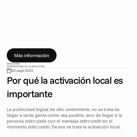
L
a
a
c
t
i
v
a
c
i
ó
n
l
o
c
a
l
e
s
l
a
c
l
a
v
e
p
a
r
a
q
u
e
l
a
s
c
a
m
p
a
ñ
a
s
d
i
g
i
t
a
l
e
s
s
e
s
i
e
n
t
a
n
r
e
l
e
v
a
n
t
e
s
y
p
e
r
s
o
n
a
l
e
s
.
N
o
s
e
t
r
a
t
a
s
o
l
o
d
e
l
l
e
g
a
r
a
l
a
g
e
n
t
e
;
s
e
t
r
a
t
a
d
e
l
l
e
g
a
r
a
l
a
s
p
e
r
s
o
n
a
s
a
d
e
c
u
a
d
a
s
c
o
n
e
l
m
e
n
s
a
j
e
a
d
e
c
u
a
d
o
e
n
s
u
c
i
u
d
a
d
,
t
i
e
n
d
a
o
i
d
i
o
m
a
.
C
u
a
n
d
o
l
a
e
s
t
r
a
t
e
g
i
a
g
l
o
b
a
l
y
l
a
e
j
e
c
u
c
i
ó
n
l
o
c
a
l
s
e
a
l
i
n
e
a
n
,
l
a
s
c
a
m
p
a
ñ
a
s
f
u
n
c
i
o
n
a
n
m
e
j
o
r
,
l
o
s
p
r
e
s
u
p
u
e
s
t
o
s
r
i
n
d
e
n
m
á
s
y
l
a
s
m
a
r
c
a
s
c
o
n
s
t
r
u
y
e
n
c
o
n
e
x
i
o
n
e
s
m
á
s
f
u
e
r
t
e
s
c
o
n
s
u
s
a
u
d
i
e
n
c
i
a
s
.
Más información
CATEGORÍA
PERSPECTIVAS DE LA INDUSTRIA
20 sept 2025
Por qué la activación local es 
importante
La publicidad digital de alto rendimiento no se trata de 
llegar a tanta gente como sea posible, sino de llegar a la 
persona 
adecuada
 con el mensaje 
adecuado
 en el 
momento 
adecuado
. De eso se trata la activación local.