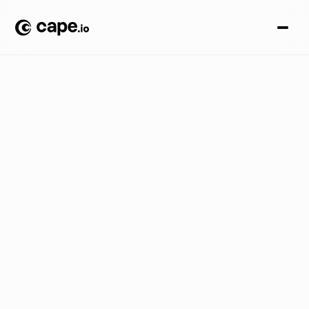
P
e
r
s
p
e
c
t
i
v
a
s
d
e
l
a
i
n
d
u
s
t
r
i
a
B
L
O
G
/
S
u
p
e
r
a
n
d
o
l
o
s
d
e
s
a
f
í
o
s
d
e
l
a
a
c
t
i
v
a
c
i
ó
n
l
o
c
a
l
c
o
n
C
a
p
e