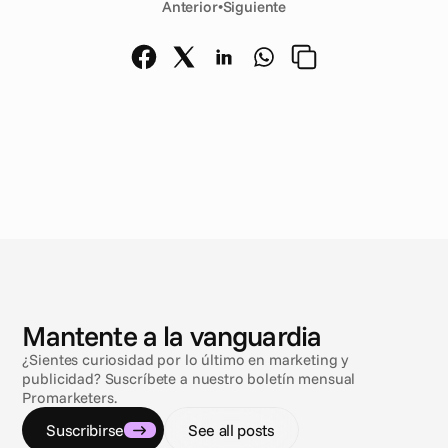
Anterior
•
Siguiente
N
o
t
i
c
i
a
s
Mantente a la vanguardia
¿Sientes curiosidad por lo último en marketing y
publicidad? Suscríbete a nuestro boletín mensual
Promarketers.
Suscribirse
See all posts