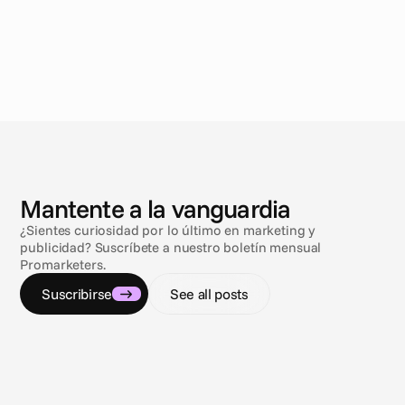
N
o
t
i
c
i
a
s
Mantente a la vanguardia
¿Sientes curiosidad por lo último en marketing y
publicidad? Suscríbete a nuestro boletín mensual
Promarketers.
Suscribirse
See all posts
9 jul 2026
9 jul 20
Navegando por el laberinto del compliance
Sol, m
Regulaciones de publicidad de gambling y
3 tram