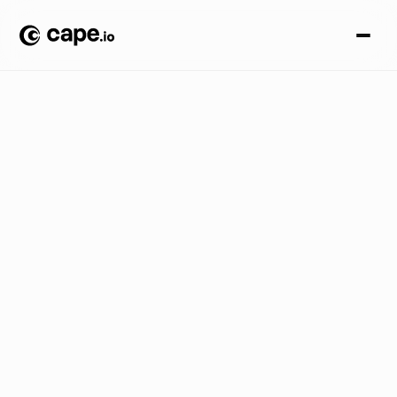
O
p
i
n
i
ó
n
B
L
O
G
/
¿
C
ó
m
o
q
u
e
q
u
é
?
#
4
:
D
C
O
:
U
n
a
o
p
o
r
t
u
n
i
d
a
d
p
a
r
a
r
e
p
e
n
s
a
r
l
a