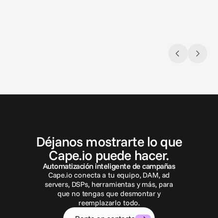
sports betting en los EE. UU.
de via
P
o
n
t
e
e
n
c
o
n
t
a
c
t
o
Déjanos mostrarte lo que
Cape.io puede hacer.
Automatización inteligente de campañas
Cape.io conecta a tu equipo, DAM, ad
servers, DSPs, herramientas y más, para
que no tengas que desmontar y
reemplazarlo todo.