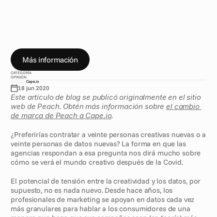
c
r
e
a
t
i
v
i
d
a
d
C
r
a
i
g
R
u
s
s
i
l
l
-
R
o
y
e
x
p
l
i
c
a
c
ó
m
o
e
n
t
e
n
d
e
r
l
a
d
y
n
a
m
i
c
c
r
e
a
t
i
v
e
o
p
t
i
m
i
s
a
t
i
o
n
p
u
e
d
e
d
a
r
n
o
s
u
n
a
v
e
n
t
a
n
a
h
a
c
i
a
e
l
f
u
t
u
r
o
d
e
l
a
i
n
d
u
s
t
r
i
a
Más información
CATEGORÍA
OPINIÓN
Cape.io
18 jun 2020
Este artículo de blog se publicó originalmente en el sitio 
web de Peach. Obtén más información sobre 
el cambio 
de marca de Peach a Cape.io
.
¿Preferirías contratar a veinte personas creativas nuevas o a 
veinte personas de datos nuevas? La forma en que las 
agencias respondan a esa pregunta nos dirá mucho sobre 
cómo se verá el mundo creativo después de la Covid. 
El potencial de tensión entre la creatividad y los datos, por 
supuesto, no es nada nuevo. Desde hace años, los 
profesionales de marketing se apoyan en datos cada vez 
más granulares para hablar a los consumidores de una 