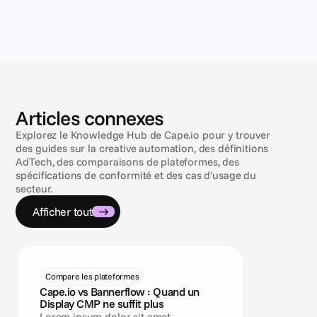
Articles connexes
Explorez le Knowledge Hub de Cape.io pour y trouver
des guides sur la creative automation, des définitions
AdTech, des comparaisons de plateformes, des
spécifications de conformité et des cas d'usage du
secteur.
Afficher tout
Compare les plateformes
Compare les
Cape.io vs Bannerflow : Quand un
Cape.io vs 
Display CMP ne suffit plus
Automatio
sociaux pa
Lorem ipsum dolor sit amet,
Lorem ipsu