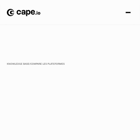
KNOWLEDGE BASE
/
COMPARE LES PLATEFORMES
C
a
p
e
.
i
o
v
s
C
e
l
t
r
a
:
C
r
e
a
t
i
v
e
A
u
t
o
m
a
t
i
o
n
p
o
u
r
l
e
s
c
a
m
p
a
g
n
e
s