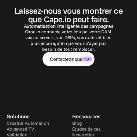
C
o
n
t
a
c
t
e
z
-
n
o
u
s
Laissez-nous vous montrer ce
que Cape.io peut faire.
Automatisation intelligente des campagnes
Cape.io connecte votre équipe, votre DAM,
vos ad servers, vos DSPs, vos outils et bien
plus encore, afin que vous n’ayez pas
besoin de tout remplacer.
Contactez-nous
Solutions
Ressources
Creative Automation
Blog
Advanced TV
Études de cas
Validation
Newsletter