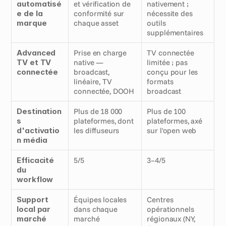
automatisé
et vérification de 
nativement ; 
e de la 
conformité sur 
nécessite des 
marque
chaque asset
outils 
supplémentaires
Advanced 
Prise en charge 
TV connectée 
TV et TV 
native — 
limitée ; pas 
connectée
broadcast, 
conçu pour les 
linéaire, TV 
formats 
connectée, DOOH
broadcast
Destination
Plus de 18 000 
Plus de 100 
s 
plateformes, dont 
plateformes, axé 
d'activatio
les diffuseurs
sur l'open web
n média
Efficacité 
5/5
3–4/5
du 
workflow
Support 
Équipes locales 
Centres 
local par 
dans chaque 
opérationnels 
marché
marché
régionaux (NY, 