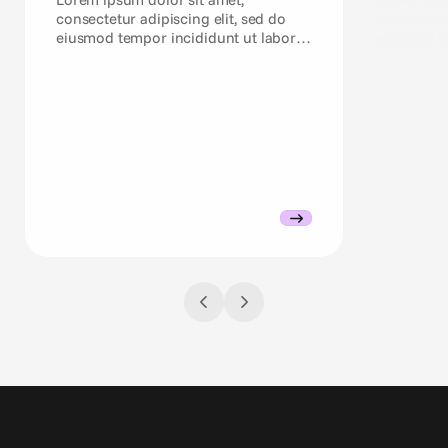
consectetur adipiscing elit, sed do
consectetu
eiusmod tempor incididunt ut labore
eiusmod te
et dolore magna aliqua.
et dolore 