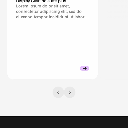
Display CMP ne suffit plus
Automatio
omnicanale
Lorem ipsum dolor sit amet,
Lorem ipsu
consectetur adipiscing elit, sed do
consectetu
eiusmod tempor incididunt ut labore
eiusmod te
et dolore magna aliqua.
et dolore 