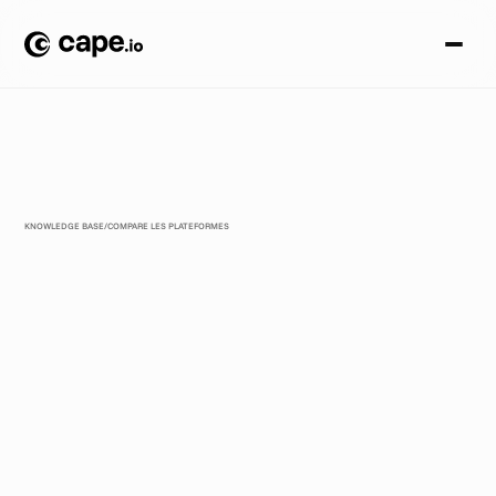
KNOWLEDGE BASE
/
COMPARE LES PLATEFORMES
C
a
p
e
.
i
o
v
s
S
m
a
r
t
l
y
.
i
o
:
C
r
e
a
t
i
v
e
A
u
t
o
m
a
t
i
o
n
a
u
-
d
e
l
à
d
e
s
r
é
s
e
a
u
x
s
o
c
i
a
u
x