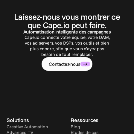
C
o
n
t
a
c
t
e
z
-
n
o
u
s
Laissez-nous vous montrer ce
que Cape.io peut faire.
Automatisation intelligente des campagnes
Cape.io connecte votre équipe, votre DAM,
vos ad servers, vos DSPs, vos outils et bien
plus encore, afin que vous n’ayez pas
besoin de tout remplacer.
Contactez-nous
Solutions
Ressources
Creative Automation
Blog
Advanced TV
Études de cas