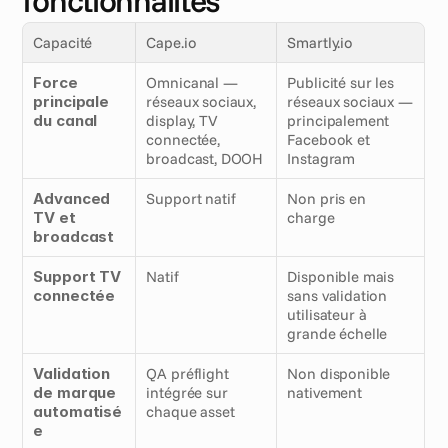
fonctionnalités
Capacité
Cape.io
Smartly.io
Force 
Omnicanal — 
Publicité sur les 
principale 
réseaux sociaux, 
réseaux sociaux — 
du canal
display, TV 
principalement 
connectée, 
Facebook et 
broadcast, DOOH
Instagram
Advanced 
Support natif
Non pris en 
TV et 
charge
broadcast
Support TV 
Natif
Disponible mais 
connectée
sans validation 
utilisateur à 
grande échelle
Validation 
QA préflight 
Non disponible 
de marque 
intégrée sur 
nativement
automatisé
chaque asset
e