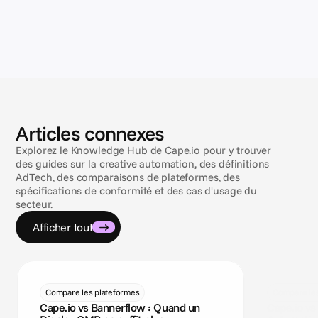
Articles connexes
Explorez le Knowledge Hub de Cape.io pour y trouver
des guides sur la creative automation, des définitions
AdTech, des comparaisons de plateformes, des
spécifications de conformité et des cas d'usage du
secteur.
Afficher tout
Compare les plateformes
Compare les
Cape.io vs Bannerflow : Quand un
Cape.io vs 