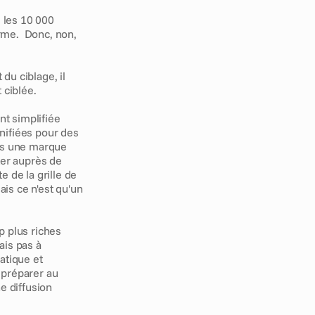
les 10 000 
me.  Donc, non, 
u ciblage, il 
 ciblée.
t simplifiée 
ifiées pour des 
s une marque 
r auprès de 
 de la grille de 
s ce n'est qu'un 
 plus riches 
is pas à 
tique et 
préparer au 
 diffusion 