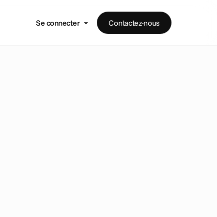
Se connecter
Contactez-nous
s
u
r
l
a
u
i
r
e
l
è
v
e
d
u