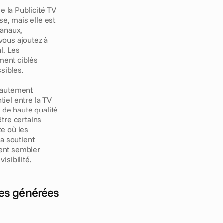
e la Publicité TV 
e, mais elle est 
anaux, 
ous ajoutez à 
. Les 
ent ciblés 
sibles.
hautement 
el entre la TV 
de haute qualité 
re certains 
e où les 
a soutient 
ent sembler 
isibilité.
tes générées 