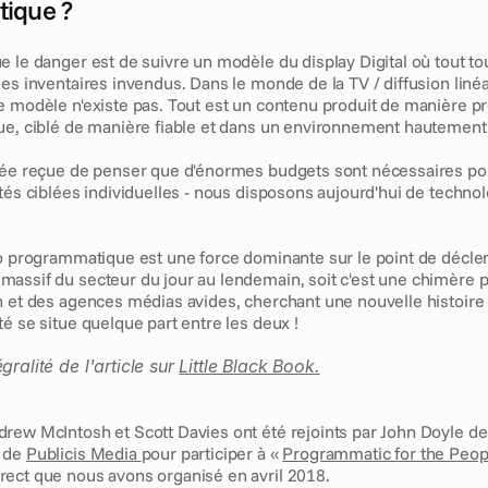
ique ?
e le danger est de suivre un modèle du display Digital où tout tou
es inventaires invendus. Dans le monde de la TV / diffusion linéai
e modèle n'existe pas. Tout est un contenu produit de manière pro
ue, ciblé de manière fiable et dans un environnement hautemen
dée reçue de penser que d'énormes budgets sont nécessaires pou
tés ciblées individuelles - nous disposons aujourd'hui de technol
éo programmatique est une force dominante sur le point de décle
assif du secteur du jour au lendemain, soit c'est une chimère p
h et des agences médias avides, cherchant une nouvelle histoire à
é se situe quelque part entre les deux !
ralité de l'article sur 
Little Black Book.
rew McIntosh et Scott Davies ont été rejoints par John Doyle de
 de 
Publicis Media 
pour participer à « 
Programmatic for the Peop
ect que nous avons organisé en avril 2018. 