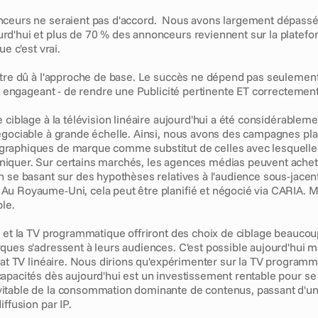
nceurs ne seraient pas d'accord.  Nous avons largement dépassé 
d'hui et plus de 70 % des annonceurs reviennent sur la platefor
ue c'est vrai.
être dû à l'approche de base. Le succès ne dépend pas seulement d
re engageant - de rendre une Publicité pertinente ET correctement
e ciblage à la télévision linéaire aujourd'hui a été considérablemen
égociable à grande échelle. Ainsi, nous avons des campagnes plan
raphiques de marque comme substitut de celles avec lesquelle
quer. Sur certains marchés, les agences médias peuvent achete
 se basant sur des hypothèses relatives à l'audience sous-jacente
u Royaume-Uni, cela peut être planifié et négocié via CARIA. Mai
ble.
e et la TV programmatique offriront des choix de ciblage beaucoup
ques s'adressent à leurs audiences. C'est possible aujourd'hui ma
hat TV linéaire. Nous dirions qu'expérimenter sur la TV programma
apacités dès aujourd'hui est un investissement rentable pour se 
table de la consommation dominante de contenus, passant d'une
iffusion par IP.