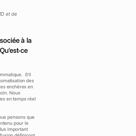
MD et de 
ociée à la 
u'est-ce 
matique.  S'il 
tomatisation des 
des enchères en 
oin. Nous 
es en temps réel 
Nous pensons que 
tenu pour le 
lus important 
fusion définiront 