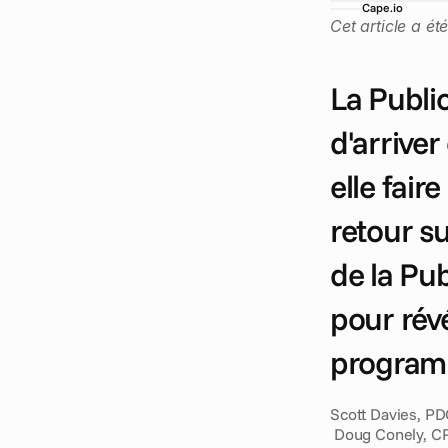
Cape.io
Cet article a ét
La Public
d'arriver
elle fair
retour su
de la Pub
pour révé
program
Scott Davies, PD
 Doug Conely, C