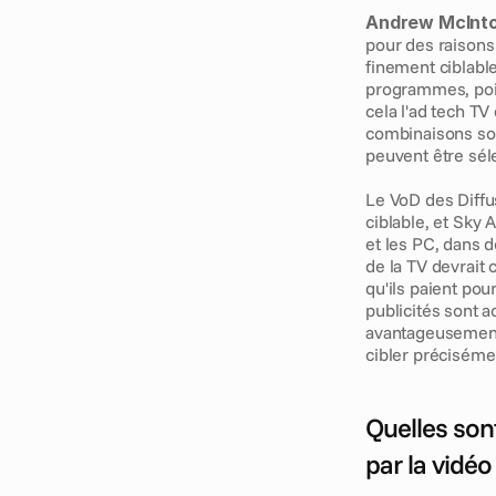
Andrew McInto
pour des raisons 
finement ciblabl
programmes, poid
cela l'ad tech TV
combinaisons son
peuvent être sél
Le VoD des Diffu
ciblable, et Sky
et les PC, dans d
de la TV devrait
qu'ils paient pou
publicités sont a
avantageusement 
cibler préciséme
Quelles sont
par la vidé