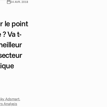
24 AVR. 2018
 le point 
? Va t-
eilleur 
secteur 
ique 
Sky Adsmart
, 
s Analysis