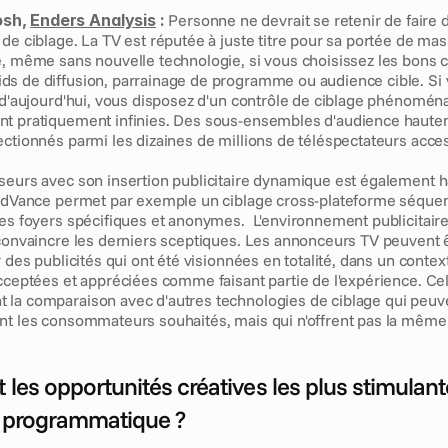
sh, 
Enders Analysis
 :
 Personne ne devrait se retenir de faire d
de ciblage. La TV est réputée à juste titre pour sa portée de mass
e, même sans nouvelle technologie, si vous choisissez les bons c
s de diffusion, parrainage de programme ou audience cible. Si v
 d'aujourd'hui, vous disposez d'un contrôle de ciblage phénoménal
t pratiquement infinies. Des sous-ensembles d'audience hautem
ectionnés parmi les dizaines de millions de téléspectateurs acces
seurs avec son insertion publicitaire dynamique est également 
 AdVance permet par exemple un ciblage cross-plateforme séquenti
es foyers spécifiques et anonymes.  L'environnement publicitaire 
 convaincre les derniers sceptiques. Les annonceurs TV peuvent êt
r des publicités qui ont été visionnées en totalité, dans un context
cceptées et appréciées comme faisant partie de l'expérience. Cel
la comparaison avec d'autres technologies de ciblage qui peuv
nt les consommateurs souhaités, mais qui n'offrent pas la même v
 les opportunités créatives les plus stimulan
o programmatique ?