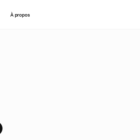
À propos
y
s
t
i
f
i
e
r
l
e
s
i
d
é
e
s
r
e
ç
u
e
s
o
g
r
a
m
m
a
t
i
q
u
e
p
e
r
t
s
s
u
r
l
e
p
r
o
g
r
a
m
m
a
t
i
q
u
e
:
c
e
q
u
i
s
e
p
a
s
s
e
,
c
e
q
i
n
o
u
s
a
t
t
e
n
d
.