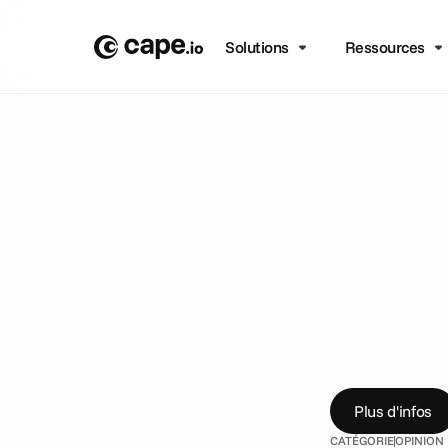
Solutions
Ressources
B
L
O
G
/
O
P
I
N
I
O
N
D
é
m
T
V
p
r
L
'
a
v
i
s
d
e
s
e
x
b
u
z
z
e
t
c
e
q
u
Plus d'infos
CATÉGORIE
OPINION