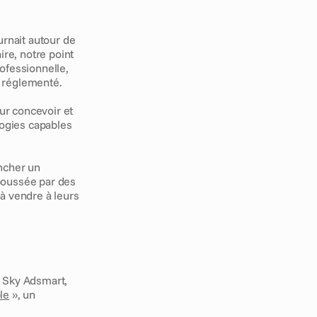
rnait autour de 
re, notre point 
fessionnelle, 
t réglementé.
r concevoir et 
ogies capables 
ncher un 
oussée par des 
 vendre à leurs 
 Sky Adsmart, 
le
 », un 