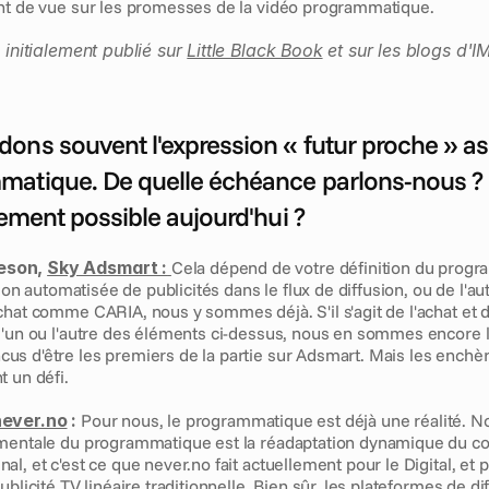
nt de vue sur les promesses de la vidéo programmatique.
 initialement publié sur 
Little Black Book
 et sur les blogs d'I
ons souvent l'expression « futur proche » ass
atique. De quelle échéance parlons-nous ? Q
lement possible aujourd'hui ?
son, 
Sky Adsmart :
Cela dépend de votre définition du program
usion automatisée de publicités dans le flux de diffusion, ou de l'au
chat comme CARIA, nous y sommes déjà. S'il s'agit de l'achat et 
l'un ou l'autre des éléments ci-dessus, nous en sommes encore l
s d'être les premiers de la partie sur Adsmart. Mais les enchèr
t un défi.
never.no
 :
 Pour nous, le programmatique est déjà une réalité. 
mentale du programmatique est la réadaptation dynamique du con
l, et c'est ce que never.no fait actuellement pour le Digital, et p
blicité TV linéaire traditionnelle. Bien sûr, les plateformes de dif