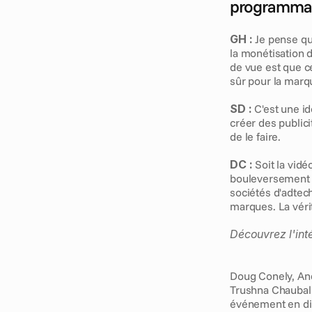
programmat
GH :
 Je pense qu
la monétisation d
de vue est que c
sûr pour la marq
SD :
 C'est une i
créer des publici
de le faire.
DC :
 Soit la vid
bouleversement m
sociétés d'adtec
marques. La vérit
Découvrez l'intég
Doug Conely, And
Trushna Chaubal
événement en dir