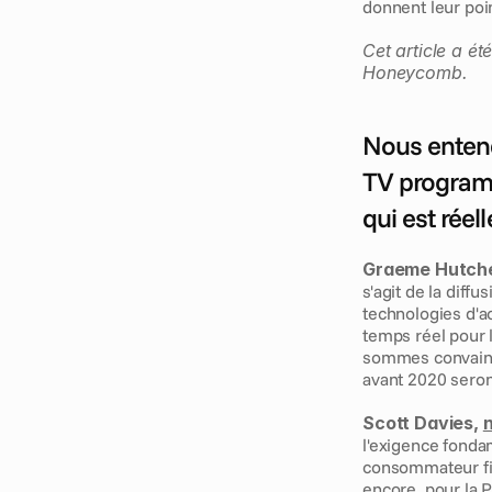
donnent leur poi
Cet article a été
Honeycomb. 
Nous entend
TV programm
qui est réel
Graeme Hutche
s'agit de la diff
technologies d'a
temps réel pour 
sommes convaincu
avant 2020 seron
Scott Davies, 
l'exigence fonda
consommateur fina
encore, pour la Pu