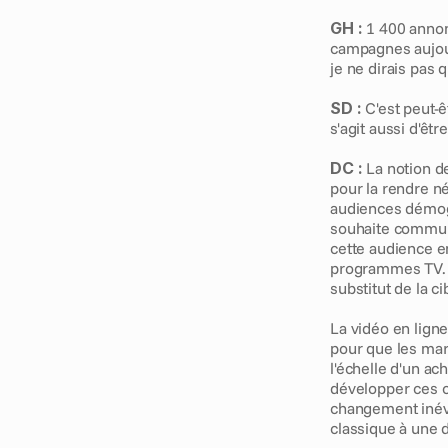
GH :
 1 400 anno
campagnes aujour
je ne dirais pas q
SD :
 C'est peut-
s'agit aussi d'êt
DC :
 La notion d
pour la rendre n
audiences démog
souhaite communi
cette audience en
programmes TV. A
substitut de la ci
La vidéo en lign
pour que les mar
l'échelle d'un ac
développer ces c
changement inévi
classique à une d