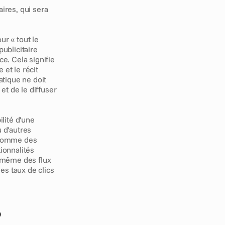
res, qui sera 
r « tout le 
ublicitaire 
e. Cela signifie 
t le récit 
tique ne doit 
et de le diffuser 
lité d'une 
 d'autres 
comme des 
ionnalités 
 même des flux 
s taux de clics 
 