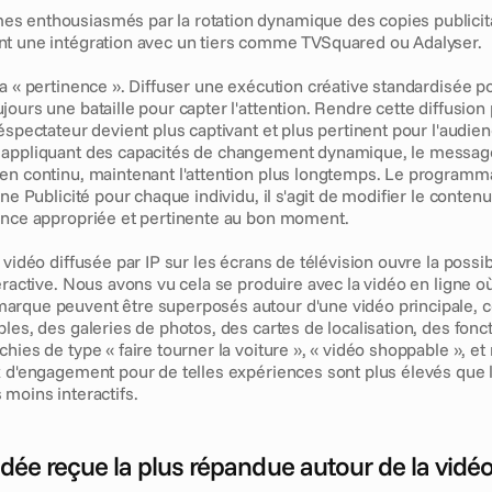
s enthousiasmés par la rotation dynamique des copies publicitai
t une intégration avec un tiers comme TVSquared ou Adalyser.
la « pertinence ». Diffuser une exécution créative standardisée pou
ours une bataille pour capter l'attention. Rendre cette diffusion p
éspectateur devient plus captivant et plus pertinent pour l'audienc
appliquant des capacités de changement dynamique, le message e
en continu, maintenant l'attention plus longtemps. Le programma
ne Publicité pour chaque individu, il s'agit de modifier le contenu 
ence appropriée et pertinente au bon moment.
 vidéo diffusée par IP sur les écrans de télévision ouvre la possibi
eractive. Nous avons vu cela se produire avec la vidéo en ligne où
arque peuvent être superposés autour d'une vidéo principale, 
les, des galeries de photos, des cartes de localisation, des fonct
hies de type « faire tourner la voiture », « vidéo shoppable », et
x d'engagement pour de telles expériences sont plus élevés que le
 moins interactifs.
'idée reçue la plus répandue autour de la vidéo