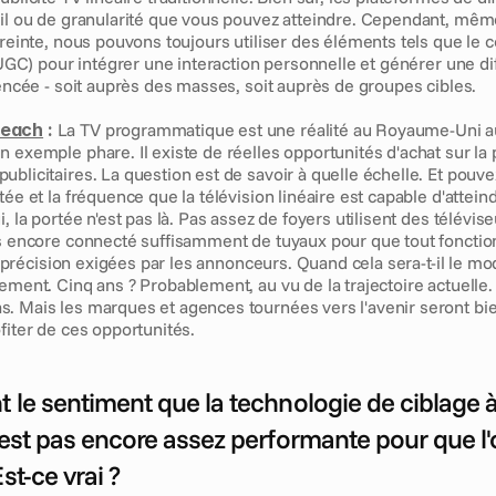
ail ou de granularité que vous pouvez atteindre. Cependant, même 
treinte, nous pouvons toujours utiliser des éléments tels que le 
 (UGC) pour intégrer une interaction personnelle et générer une dif
uencée - soit auprès des masses, soit auprès de groupes cibles.
each
 :
 La TV programmatique est une réalité au Royaume-Uni auj
 exemple phare. Il existe de réelles opportunités d'achat sur la p
blicitaires. La question est de savoir à quelle échelle. Et pouve
tée et la fréquence que la télévision linéaire est capable d'attein
i, la portée n'est pas là. Pas assez de foyers utilisent des télévis
s encore connecté suffisamment de tuyaux pour que tout fonctionn
 la précision exigées par les annonceurs. Quand cela sera-t-il le m
ement. Cinq ans ? Probablement, au vu de la trajectoire actuelle.
. Mais les marques et agences tournées vers l'avenir seront bie
fiter de ces opportunités.
 le sentiment que la technologie de ciblage à 
'est pas encore assez performante pour que l'o
st-ce vrai ?