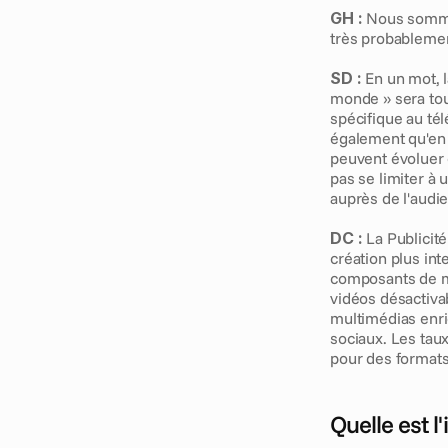
GH :
 Nous somme
très probablemen
SD :
 En un mot, 
monde » sera touj
spécifique au tél
également qu'en 
peuvent évoluer 
pas se limiter à u
auprès de l'audi
DC :
 La Publicité
création plus int
composants de m
vidéos désactivab
multimédias enric
sociaux. Les tau
pour des formats
Quelle est l