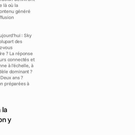
là où la 
contenu généré 
fusion 
ourd'hui : Sky 
lupart des 
z-vous 
dre ? La réponse 
eurs connectés et 
e à l'échelle, à 
odèle dominant ? 
 Deux ans ? 
n préparées à 
la 
n y 