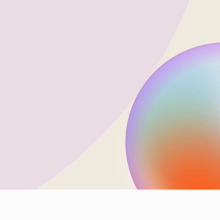
Les solutions d’automatisation créative de Cape.io
transforment la façon dont vos équipes produisent des
publicités pour le display, le social, la vidéo, le DOOH, le
print, l’emailing et les landing pages. Fini les freins à la
créativité, les déclinaisons manuelles et les contraintes de
format. Place à une production intelligente et fluide.
Demander une démo gratuite
Études de cas