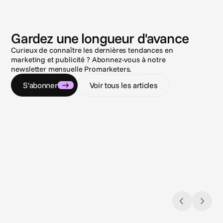
N
o
u
v
e
l
l
e
s
Gardez une longueur d'avance
Curieux de connaître les dernières tendances en
marketing et publicité ? Abonnez-vous à notre
newsletter mensuelle Promarketers.
S'abonner
Voir tous les articles
3 août 2026
9 juil. 2
Closing the loop: Introducing Campaign
Navigu
Analytics in Cape.io
compl
Campaign Analytics is now live in Cape.io.
Réglem
jeux d'
Unis