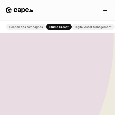
Gestion des campagnes
Studio Créatif
Digital Asset Management
C
r
e
a
t
i
v
e
S
t
u
d
i
o
Entrez dans l’ère d’une
production créative plus
intelligente.
Créez des publicités de haute qualité, cohérentes avec
votre marque, plus rapidement que jamais et à grande
échelle.