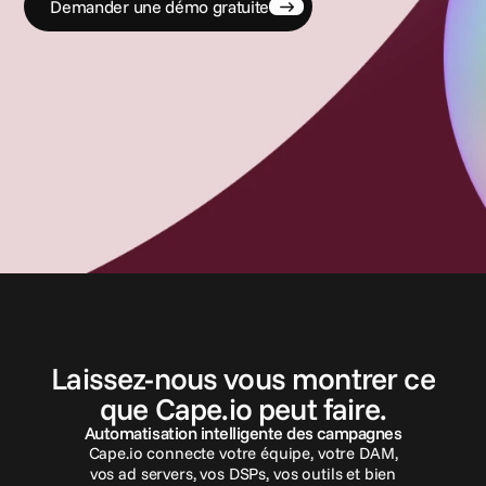
Demander une démo gratuite
C
o
n
t
a
c
t
e
z
-
n
o
u
s
Laissez-nous vous montrer ce
que Cape.io peut faire.
Automatisation intelligente des campagnes
Cape.io connecte votre équipe, votre DAM,
vos ad servers, vos DSPs, vos outils et bien