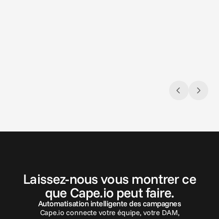
9 juil. 2026
9 juil. 2
Naviguer dans le labyrinthe de la
Du sole
compliance
3 pièg
Réglementation sur la publicité pour les
pour l
jeux d'argent et paris sportifs aux États-
Unis
C
o
n
t
a
c
t
e
z
-
n
o
u
s
Laissez-nous vous montrer ce
que Cape.io peut faire.
Automatisation intelligente des campagnes
Cape.io connecte votre équipe, votre DAM,