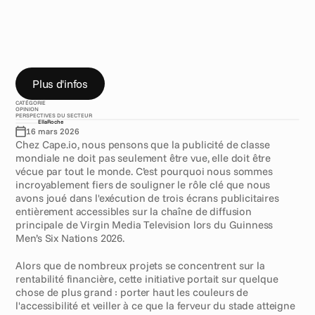
e
m
e
n
t
a
c
c
e
s
s
i
b
l
e
p
e
n
d
a
n
t
l
e
t
o
u
r
n
o
i
d
e
s
S
i
x
N
a
t
i
o
n
s
m
a
s
c
u
l
i
n
d
e
G
u
i
n
n
e
s
s
.
A
u
-
d
e
l
à
d
e
l
a
c
o
n
f
o
r
m
i
t
é
p
u
b
l
i
c
i
t
a
i
r
e
,
c
e
m
o
m
e
n
t
a
p
r
o
u
v
é
q
u
e
l
'
a
c
c
e
s
s
i
b
i
l
i
t
é
p
e
u
t
f
o
n
c
t
i
o
n
n
e
r
a
u
p
l
u
s
h
a
u
t
n
i
v
e
a
u
d
e
l
a
d
i
f
f
u
s
i
o
n
s
p
o
r
t
i
v
e
e
n
d
i
r
e
c
t
.
Plus d'infos
CATÉGORIE
OPINION
PERSPECTIVES DU SECTEUR
Ella
Roche
16 mars 2026
Chez Cape.io, nous pensons que la publicité de classe 
mondiale ne doit pas seulement être vue, elle doit être 
vécue par tout le monde. C’est pourquoi nous sommes 
incroyablement fiers de souligner le rôle clé que nous 
avons joué dans l'exécution de trois écrans publicitaires 
entièrement accessibles sur la chaîne de diffusion 
principale de Virgin Media Television lors du Guinness 
Men’s Six Nations 2026. 
Alors que de nombreux projets se concentrent sur la 
rentabilité financière, cette initiative portait sur quelque 
chose de plus grand : porter haut les couleurs de 
l'accessibilité et veiller à ce que la ferveur du stade atteigne 