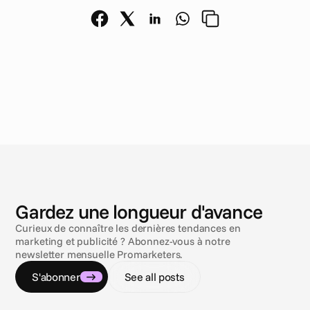
N
o
u
v
e
l
l
e
s
Gardez une longueur d'avance
Curieux de connaître les dernières tendances en
marketing et publicité ? Abonnez-vous à notre
newsletter mensuelle Promarketers.
S'abonner
See all posts