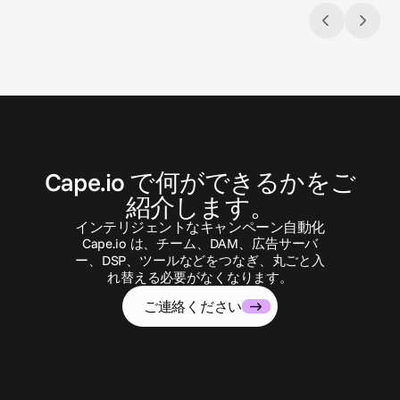
慮したキャプションは、あらゆるストーリ
ーをすべての人に届ける手助けをします。
お
問
い
合
わ
せ
Cape.io で何ができるかをご
紹介します。
インテリジェントなキャンペーン自動化
Cape.io は、チーム、DAM、広告サーバ
ー、DSP、ツールなどをつなぎ、丸ごと入
れ替える必要がなくなります。
ご連絡ください