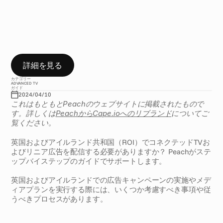
リ
ニ
ア
広
告
配
信
の
ハ
ウ
ツ
ー
ガ
イ
ド
テ
レ
ビ
で
広
告
を
放
映
す
る
た
め
の
1
0
の
ス
テ
ッ
プ
詳細を見る
カテゴリー
ADVANCED TV
ガイド
2024/04/10
これはもともとPeachのウェブサイトに掲載されたもので
す。詳しくは
PeachからCape.ioへのリブランド
についてご
覧ください。
英国およびアイルランド共和国（ROI）でコネクテッドTVお
よびリニア広告を配信する必要がありますか？ Peachがステ
ップバイステップのガイドでサポートします。
英国およびアイルランドでの広告キャンペーンの実施やメデ
ィアプランを実行する際には、いくつか考慮すべき事項や従
うべきプロセスがあります。