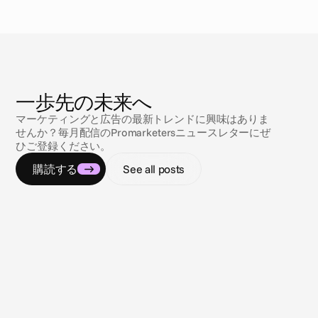
ニ
ュ
ー
ス
一歩先の未来へ
マーケティングと広告の最新トレンドに興味はありま
せんか？毎月配信のPromarketersニュースレターにぜ
ひご登録ください。
購読する
See all posts
2026/01/09
2025/02
Every Word Counts - Cape Closed
クロー
Captioning
Cap
キャプション（字幕）は単なるアクセシビ
クロー
リティ向上のためのツールに留まらず、今
ての人
やコンテンツを視聴し、理解し、楽しむ上
で欠かせないものとなっています。明確で
インクルーシブ、そして視聴者の注意に配