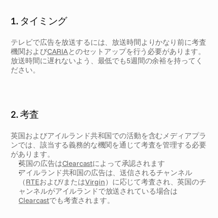
1. タイミング 
テレビで広告を放送するには、放送時間よりかなり前に考査
機関および
CARIA
とのセットアップを行う必要があります。
放送時間に遅れないよう、最低でも5週間の余裕を持ってく
ださい。
2. 考査
英国およびアイルランド共和国での活動を含むメディアプラ
ンでは、該当する義務的な機関を通じて考査を管理する必要
があります。
英国の広告は
Clearcast
によって承認されます 
アイルランド共和国の広告は、送信されるチャンネル
（
RTE
および/または
Virgin
）に応じて考査され、英国のチ
ャンネルがアイルランドで放送されている場合は
Clearcast
でも考査されます。