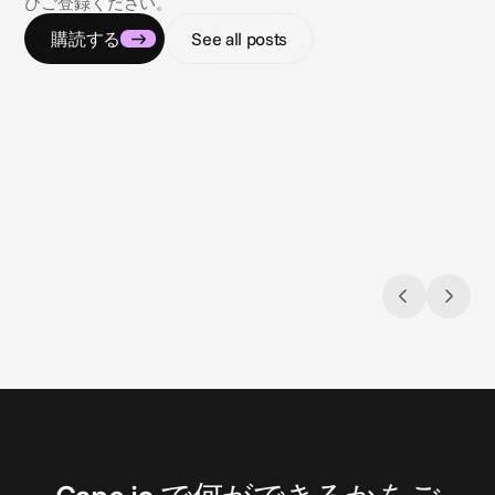
ひご登録ください。
購読する
See all posts
2026/07/09
2026/07
コンプライアンスの迷宮をナビゲートす
太陽
る
（subs
全米におけるギャンブル・スポーツベッテ
夏の旅
ィング広告の規制状況
スの罠
お
問
い
合
わ
せ