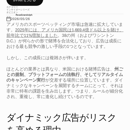
カテゴリー
インサイダーシリーズ
オピニオン
Ross
Grandolph
2026/05/26
アメリカのスポーツベッティング市場は急速に拡大していま
す。
2025年には、アメリカ国民は1,669.4億ドル以上を賭け、
前年比で11%増加しました
。38の州（およびワシントン
D.C.）が何らかの形で賭博を合法化しており、広告は成長に
おける最も競争の激しい手段の1つとなっています。
しかし、この成長には複雑さが伴います。
ほとんどの業界とは異なり、米国における賭博広告は、
州ご
との規制、プラットフォームの法執行、そしてリアルタイム
のキャンペーン実行
が交差する場所に位置しています。ダイ
ナミックなキャンペーンを展開するチームにとって、それは
非常に特有の課題を生み出します。つまり、ルールが細分化
され、重複し、常に進化し続けているのです。
ダイナミック広告がリスク