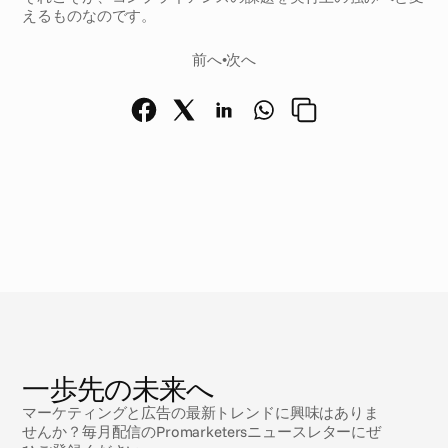
えるものなのです。
前へ
•
次へ
ニ
ュ
ー
ス
一歩先の未来へ
マーケティングと広告の最新トレンドに興味はありま
せんか？毎月配信のPromarketersニュースレターにぜ