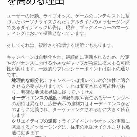
を高める理由
ユーザーの行動、ライブオッズ、ゲームのコンテキストに基
づいたパーソナライズされたリアルタイムのメッセージング
であるダイナミック広告は、現在、ブックメーカーのマーケ
ティングにおいて標準となっています。
そしてそれは、複雑さが倍増する場所でもあります。
キャンペーンは自動化され、継続的に更新されるため、設定
やガバナンスにおける小さなギャップが急速に拡大する可能
性があります。一般的なプレッシャーポイントは以下の通り
です。
地理的な細分化
：キャンペーンは州レベルの合法性に適合
させる必要がありますが、これは変更される可能性があ
り、明確な地域境界線に従っていません
オーディエンスの感度
：年齢制限や責任あるゲーミングへ
の期待は異なり、広告表示の強制力はオーディエンスがど
のように定義され、ターゲティングされるかに大きく依存
します
クリエイティブの速度
：ライブイベントやオッズの更新に
関連するメッセージングは、従来の承認サイクルよりも迅
速に動きます