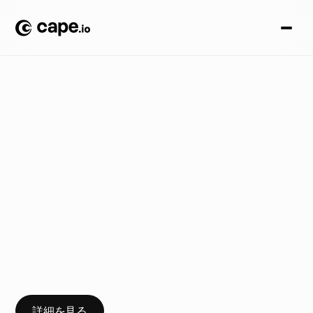
イ
ン
サ
イ
ダ
ー
シ
リ
ー
ズ
ブ
ロ
グ
/
規
制
さ
れ
た
世
界
に
お
け
る
リ
ア
ル
タ
イ
ム
広
告
米
国
に
お
け
る
ギ
ャ
ン
ブ
ル
お
よ
び
ス
ポ
ー
ツ
ベ
ッ
テ
ィ
ン
グ
広
告
の
真
の
課
題
を
理
解
す
る
詳細を見る