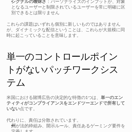
シグナルの曖昧さ
：パーソナライズのインプットが、対象
となるユーザーと制限されているユーザーを常に明確に区
別できるとは限りません
これらの課題はいずれも個別に新しいものではありません
が、ダイナミックな配信ということは、これらが大規模に同
時に起こっていることを意味します。
単一のコントロールポイン
トがないパッチワークシス
テム
米国における賭博広告の決定的な特徴の1つは、
単一のエン
ティティがコンプライアンスをエンドツーエンドで所有して
いない
点です。
代わりに、責任は分散されています。
州
が法的枠組み、開示ルール、責任あるゲーミング要件を
定義します