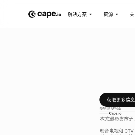
解决方案
资源
关
博
客
/
意
见
融
合
这
很
令
人
困
获取更多信
类别
意见
指南
Cape.io
本文最初发布于 P
融合电视和 CT