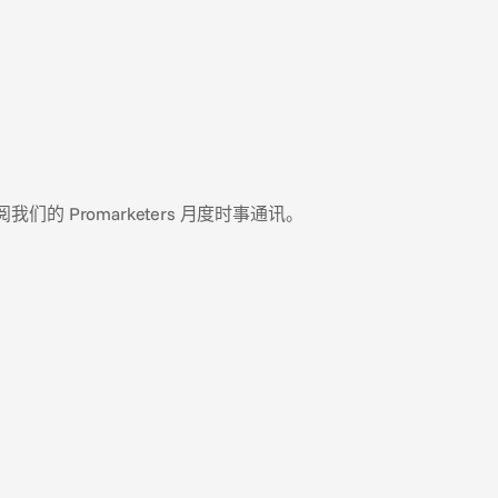
 Promarketers 月度时事通讯。
2026年7月9日
阳光、沙滩，还有……证成
（substantiation）？
夏季旅游广告中常见的3大 compliance 陷阱