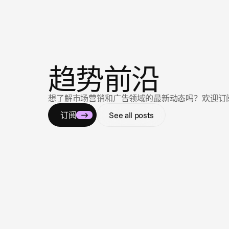
新
闻
趋势前沿
想了解市场营销和广告领域的最新动态吗？欢迎订阅我们的
订阅
See all posts
2026年7月9日
应对 compliance 迷宫
全美 Gambling & sports betting 广告监管法规