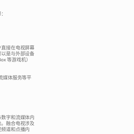
释：
户直接在电视屏幕
可以是与外部设备
、XBox 等游戏机）
和其他流媒体服务等平
与数字和流媒体内
验。融合电视涉及
视频道和点播内