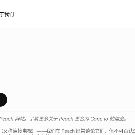
于我们
电
视
与
C
T
V
：
有
什
么
区
惑
，
对
吧
？
以
下
是
融
合
电
视
与
C
T
V
（
又
称
连
接
电
视
）
息
each 网站。了解更多关于 
Peach 更名为 Cape.io
 的信息。
V（又称连接电视）——我们在 Peach 经常谈论它们，但不可否