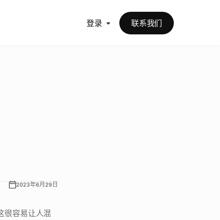
登录
联系我们
别
？
之
间
的
区
别
。
2023年6月29日
认这很容易让人混