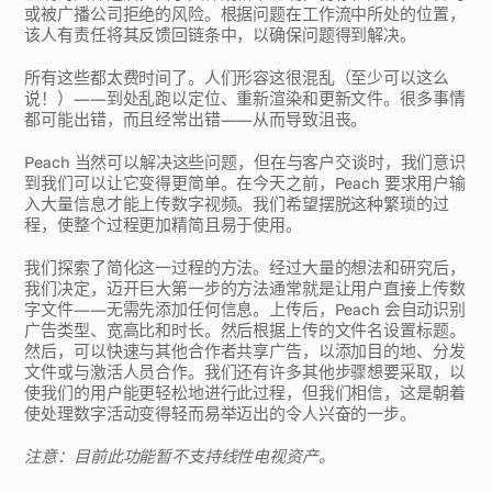
或被广播公司拒绝的风险。根据问题在工作流中所处的位置，
该人有责任将其反馈回链条中，以确保问题得到解决。
所有这些都太费时间了。人们形容这很混乱（至少可以这么
说！）——到处乱跑以定位、重新渲染和更新文件。很多事情
都可能出错，而且经常出错——从而导致沮丧。
Peach 当然可以解决这些问题，但在与客户交谈时，我们意识
到我们可以让它变得更简单。在今天之前，Peach 要求用户输
入大量信息才能上传数字视频。我们希望摆脱这种繁琐的过
程，使整个过程更加精简且易于使用。
我们探索了简化这一过程的方法。经过大量的想法和研究后，
我们决定，迈开巨大第一步的方法通常就是让用户直接上传数
字文件——无需先添加任何信息。上传后，Peach 会自动识别
广告类型、宽高比和时长。然后根据上传的文件名设置标题。
然后，可以快速与其他合作者共享广告，以添加目的地、分发
文件或与激活人员合作。我们还有许多其他步骤想要采取，以
使我们的用户能更轻松地进行此过程，但我们相信，这是朝着
使处理数字活动变得轻而易举迈出的令人兴奋的一步。
注意：目前此功能暂不支持线性电视资产。