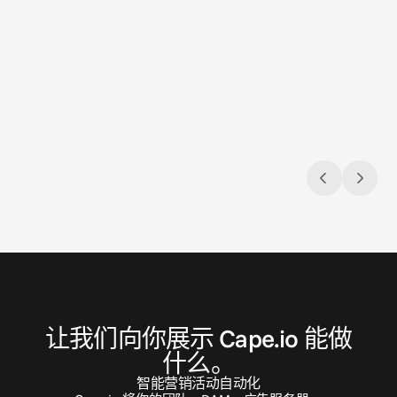
2026年8月3日
2026年
Closing the loop: Introducing Campaign
隆重推出
Analytics in Cape.io
在我们的
Campaign Analytics is now live in Cape.io.
入全新
联
系
我
们
让我们向你展示 Cape.io 能做
什么。
智能营销活动自动化