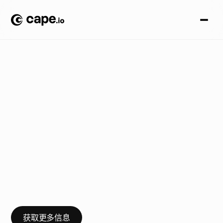
产
品
和
功
能
博
客
/
专
为
广
告
设
计
：
分
享
a
s
s
e
t
s
的
更
好
方
式
只
需
分
享
视
频
文
件
即
可
开
始
！
像
发
送
电
子
邮
件
一
样
简
单
，
但
专
为
广
告
而
设
计
：
有
条
理
、
安
全
、
带
有
质
量
控
制
—
并
可
随
时
与
合
作
者
一
起
转
化
为
营
销
活
动
。
K
i
r
a
n
E
a
r
w
a
k
e
r
谈
我
们
全
新
的
简
便
视
频
资
产
分
享
功
能
。
获取更多信息