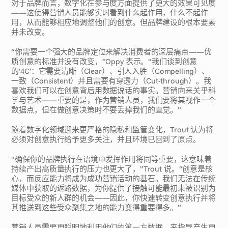
对于品牌而言，数字化在参与度方面提供了更大的效果可见度
——这使得营销人员能够实时看到什么起作用，什么不起作
用，从而能够相应地调整他们的创意。但品牌建设的根本要素
并未改变。
“你需要一个强大的品牌定位来解决消费者的深层痛点——优
质创意的标准并没有改变，”Oppy 表示。“我们谈到创意
的‘4C’：它需要清晰（Clear）、引人入胜（Compelling）、
一致（Consistent）并且需要有穿透力（Cut-through）。我
喜欢我们可以在创意背后用数据说话的事实。营销向来关乎科
学与艺术——重要的是，作为营销人员，我们要将其视作一个
数据点，但在做创意决策时不要丢掉我们的直觉。”
随着数字化领域迎来更严格的隐私和监管变化，Trout 认为将
必须对创意执行给予更多关注，并且环境已回到了原点。
“确保你的品牌执行在语境中发挥作用将同等重要，这意味着
持续产出高质量执行的压力也更大了，”Trout 说。“创意是核
心，而反应能力将成为成功营销活动的基石。我们无法在传统
媒体中获取的返路数据，为你提供了接触可能最初未被识别为
目标受众的新人群的机会——因此，你快速转变创意执行并将
其推送到这些受众聚集之地的能力变得重要得多。”
营销人员需要更聪明地利用他们的第一方数据，来指导产生更