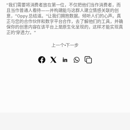
“我们需要将消费者放在第一位，不仅把他们当作消费者，而
且当作普通人看待——并构建能与这群人建立情感关联的创
意，”Oppy 总结道。“让我们拥抱数据，倾听人们的心声。真
正与您的合作伙伴和数字平台合作，去了解他们的工具，并确
保你的创意内容在该平台上是原生化呈现的，这样才能实现真
正的‘穿透力’。”
上一个
•
下一步