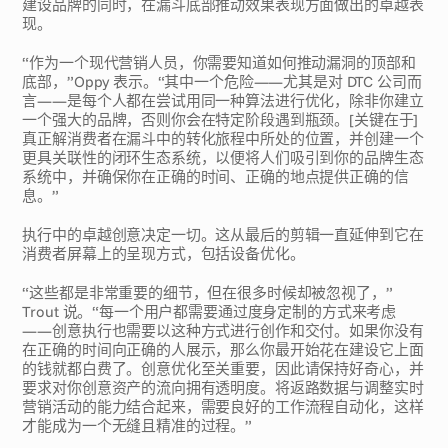
建设品牌的同时，在漏斗底部推动效果表现方面做出的卓越表
现。
“作为一个现代营销人员，你需要知道如何推动漏洞的顶部和
底部，”Oppy 表示。“其中一个危险——尤其是对 DTC 公司而
言——是每个人都在尝试用同一种算法进行优化，除非你建立
一个强大的品牌，否则你会在特定阶段遇到瓶颈。[关键在于] 
真正解消费者在漏斗中的转化旅程中所处的位置，并创建一个
更具关联性的闭环生态系统，以便将人们吸引到你的品牌生态
系统中，并确保你在正确的时间、正确的地点提供正确的信
息。”
执行中的卓越创意决定一切。这从最后的剪辑一直延伸到它在
消费者屏幕上的呈现方式，包括设备优化。
“这些都是非常重要的细节，但在很多时候却被忽视了，”
Trout 说。“每一个用户都需要通过度身定制的方式来考虑
——创意执行也需要以这种方式进行创作和交付。如果你没有
在正确的时间向正确的人展示，那么你最开始花在建设它上面
的钱就都白费了。创意优化至关重要，因此请保持好奇心，并
要求对你创意资产的流向拥有透明度。将返路数据与调整实时
营销活动的能力结合起来，需要良好的工作流程自动化，这样
才能成为一个无缝且精准的过程。”