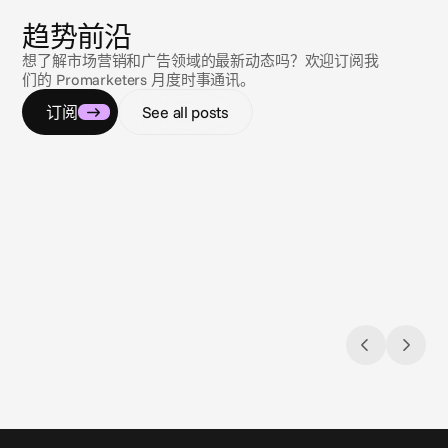
新
闻
趋势前沿
想了解市场营销和广告领域的最新动态吗？欢迎订阅我
们的 Promarketers 月度时事通讯。
订阅
See all posts
2026年7月9日
2026年
应对 compliance 迷宫
阳光
（subs
全美 Gambling & sports betting 广告监管法
夏季旅游
规