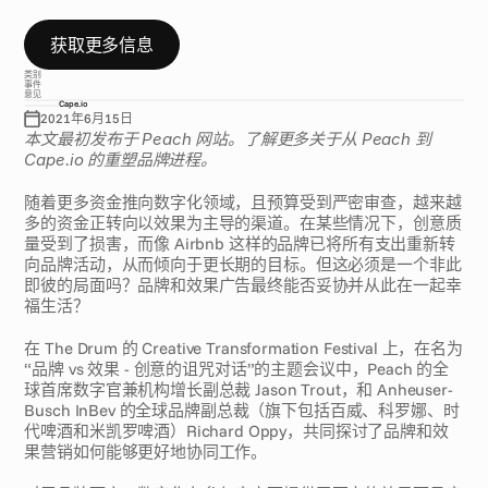
D
r
u
m
)
的
讨
论
，
了
解
更
多
信
息
。
获取更多信息
类别
事件
意见
Cape.io
2021年6月15日
本文最初发布于 Peach 网站。了解更多关于从 Peach 到 
Cape.io 的重塑品牌进程。
随着更多资金推向数字化领域，且预算受到严密审查，越来越
多的资金正转向以效果为主导的渠道。在某些情况下，创意质
量受到了损害，而像 Airbnb 这样的品牌已将所有支出重新转
向品牌活动，从而倾向于更长期的目标。但这必须是一个非此
即彼的局面吗？品牌和效果广告最终能否妥协并从此在一起幸
福生活？
在 The Drum 的 Creative Transformation Festival 上，在名为
“品牌 vs 效果 - 创意的诅咒对话”的主题会议中，Peach 的全
球首席数字官兼机构增长副总裁 Jason Trout，和 Anheuser-
Busch InBev 的全球品牌副总裁（旗下包括百威、科罗娜、时
代啤酒和米凯罗啤酒）Richard Oppy，共同探讨了品牌和效
果营销如何能够更好地协同工作。