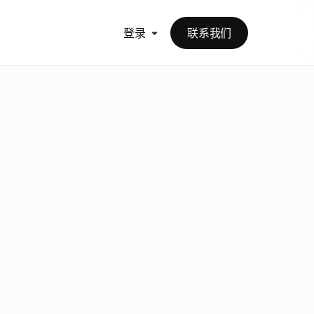
登录
联系我们
+
可
以
从
您
现
有