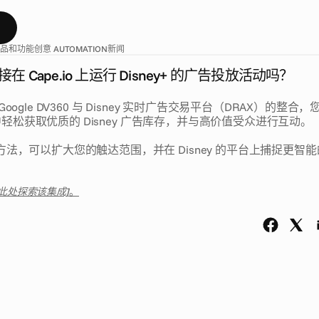
中
直
接
解
锁
优
质
的
D
i
s
n
e
y
广
告
资
源
和
高
价
值
受
众
。
息
品和功能
创意 AUTOMATION
新闻
 Cape.io 上运行 Disney+ 的广告投放活动吗？
oogle DV360 与 Disney 实时广告交易平台（DRAX）的整合
作流中轻松获取优质的 Disney 广告库存，并与高价值受众进行互动。
法，可以扩大您的触达范围，并在 Disney 的平台上捕捉更智
在此处探索该集成]
。