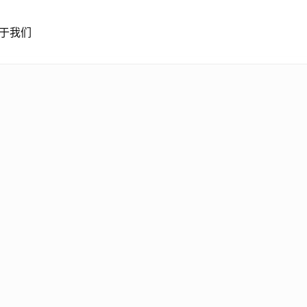
于我们
全
新
可
能
：
通
过
D
i
s
n
e
y
您
的
C
T
V
广
告
表
现
您
现
在
可
以
直
接
通
过
C
a
p
e
.
i
o
在
D
i
s
n
e
y
+
系
列
。
我
们
通
过
G
o
o
g
l
e
D
V
3
6
0
实
现
的
D
R
A
X
集
成
，