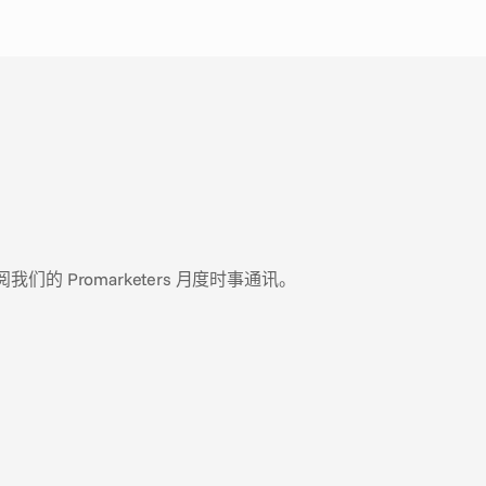
 Promarketers 月度时事通讯。
2026年7月9日
欧盟 AI Act 对您 AI 生成的广告意味着什么
欧盟的 AI Act 是全球首个全面的 AI 治理框架，它对使用
生成式 AI (generative AI) 的营销人员具有重要影响。