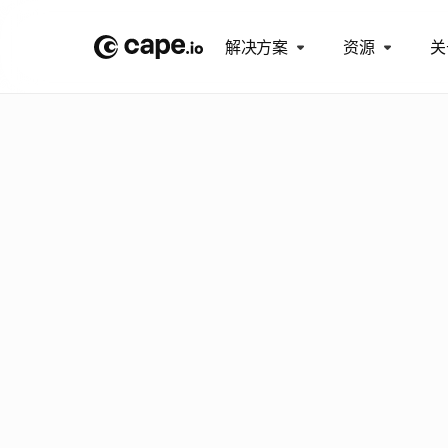
解决方案
资源
关
博
客
/
A
D
V
A
N
C
E
D
T
V
开
启
提
升
您
知
道
吗
？
上
投
放
广
告