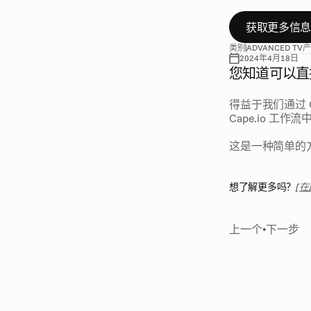
的
工
作
流
程
获取更多信
类别
ADVANCED TV
产
2024年4月18日
您知道可以直接在
得益于我们通过 G
Cape.io 工
这是一种简单的方
想了解更多吗？
[
上一个
•
下一步