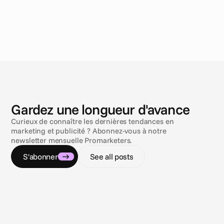
N
o
u
v
e
l
l
e
s
Gardez une longueur d'avance
Curieux de connaître les dernières tendances en
marketing et publicité ? Abonnez-vous à notre
newsletter mensuelle Promarketers.
S'abonner
See all posts
3 août 2026
26 juin 
Closing the loop: Introducing Campaign
Présen
Analytics in Cape.io
Présen
Campaign Analytics is now live in Cape.io.
de rec