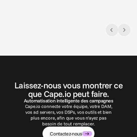
l'IA da
automa
C
o
n
t
a
c
t
e
z
-
n
o
u
s
Laissez-nous vous montrer ce
que Cape.io peut faire.
Automatisation intelligente des campagnes
Cape.io connecte votre équipe, votre DAM,
vos ad servers, vos DSPs, vos outils et bien
plus encore, afin que vous n’ayez pas
besoin de tout remplacer.
Contactez-nous