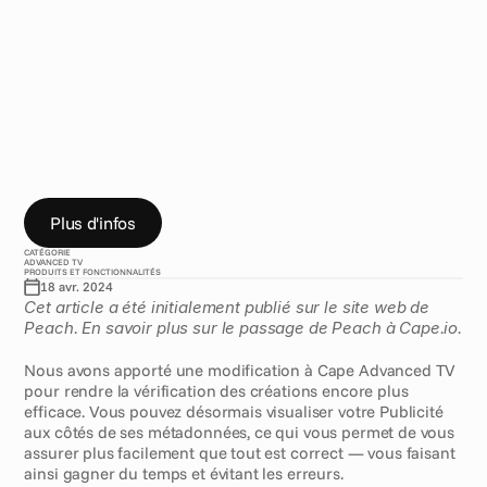
p
u
b
l
i
c
i
t
é
s
e
t
v
o
s
m
é
t
a
d
o
n
n
é
e
s
d
a
n
s
C
a
p
e
A
d
v
a
n
c
e
d
T
V
C
h
e
r
c
h
e
z
l
a
d
i
f
f
é
r
e
n
c
e
!
L
e
s
a
p
e
r
ç
u
s
d
e
P
u
b
l
i
c
i
t
é
e
t
l
e
s
m
é
t
a
d
o
n
n
é
e
s
s
o
n
t
d
é
s
o
r
m
a
i
s
c
o
m
b
i
n
é
s
.
Plus d'infos
CATÉGORIE
ADVANCED TV
PRODUITS ET FONCTIONNALITÉS
18 avr. 2024
Cet article a été initialement publié sur le site web de 
Peach. En savoir plus sur le passage de Peach à Cape.io.
Nous avons apporté une modification à Cape Advanced TV 
pour rendre la vérification des créations encore plus 
efficace. Vous pouvez désormais visualiser votre Publicité 
aux côtés de ses métadonnées, ce qui vous permet de vous 
assurer plus facilement que tout est correct — vous faisant 
ainsi gagner du temps et évitant les erreurs.