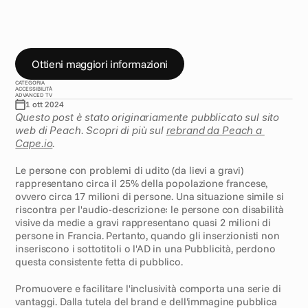
I
l
c
a
n
a
l
e
t
e
l
e
v
i
s
i
v
o
n
a
z
i
o
n
a
l
e
f
r
a
n
c
e
s
e
M
6
p
r
o
m
u
o
v
e
l
'
a
u
d
i
o
d
e
s
c
r
i
z
i
o
n
e
(
A
D
)
e
i
s
o
t
t
o
t
i
t
o
l
i
p
e
r
n
o
n
u
d
e
n
t
i
(
C
C
)
p
e
r
g
l
i
s
p
o
t
p
u
b
b
l
i
c
i
t
a
r
i
t
r
a
s
m
e
s
s
i
s
u
l
l
a
p
r
o
p
r
i
a
r
e
t
e
.
Q
u
e
s
t
a
è
u
n
a
c
a
m
p
a
g
n
a
c
h
e
P
e
a
c
h
s
o
s
t
i
e
n
e
f
e
r
m
a
m
e
n
t
e
.
Ottieni maggiori informazioni
CATEGORIA
ACCESSIBILITÀ
ADVANCED TV
1 ott 2024
Questo post è stato originariamente pubblicato sul sito 
web di Peach. Scopri di più sul 
rebrand da Peach a 
Cape.io
.
Le persone con problemi di udito (da lievi a gravi) 
rappresentano circa il 25% della popolazione francese, 
ovvero circa 17 milioni di persone. Una situazione simile si 
riscontra per l'audio-descrizione: le persone con disabilità 
visive da medie a gravi rappresentano quasi 2 milioni di 
persone in Francia. Pertanto, quando gli inserzionisti non 
inseriscono i sottotitoli o l'AD in una Pubblicità, perdono 
questa consistente fetta di pubblico.
Promuovere e facilitare l'inclusività comporta una serie di 
vantaggi. Dalla tutela del brand e dell'immagine pubblica 