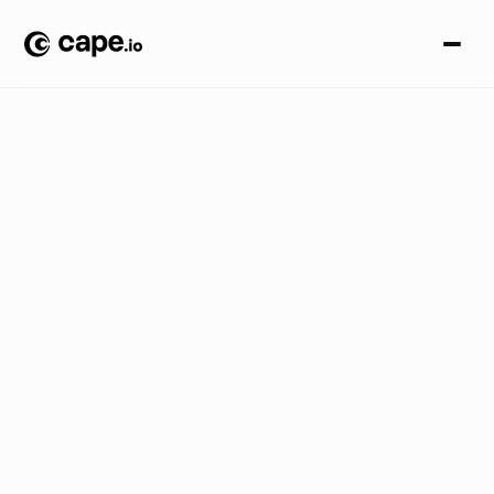
A
c
c
e
s
s
i
b
i
l
i
t
à
B
L
O
G
A
Z
I
E
N
D
A
L
E
/
S
b
l
o
c
c
a
r
e
i
v
a
n
t
a
g
g
i
d
e
l
l
a
p
u
b
b
l
i
c
i
t
à
a
c
c
e
s
s
i
b
i
l
e
i
n
F
r
a
n
c
i
a