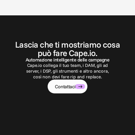
C
o
n
t
a
t
t
a
c
i
Lascia che ti mostriamo cosa
può fare Cape.io.
Automazione intelligente delle campagne
Cape.io collega il tuo team, i DAM, gli ad
server, i DSP, gli strumenti e altro ancora,
così non devi fare rip and replace.
Contattaci