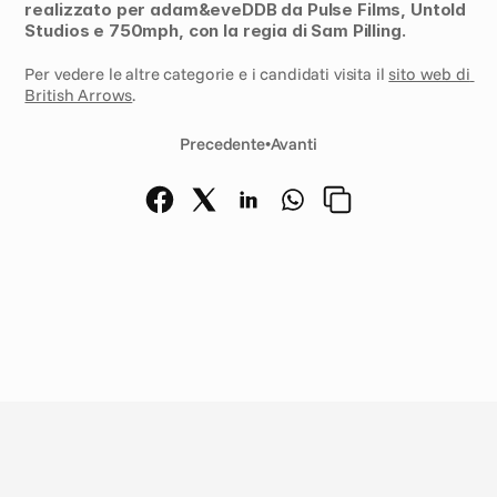
realizzato per adam&eveDDB da Pulse Films, Untold 
Studios e 750mph, con la regia di Sam Pilling.
Per vedere le altre categorie e i candidati visita il 
sito web di 
British Arrows
.
Precedente
•
Avanti
N
o
t
i
z
i
e