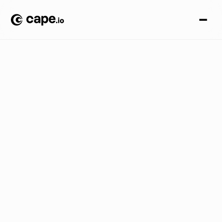
E
v
e
n
t
i
B
L
O
G
A
Z
I
E
N
D
A
L
E
/
C
e
l
e
b
r
i
a
m
o
i
l
m
e
g
l
i
o
d
e
l
l
a
c
r
e
a
t
i
v
i
t
à
e
i
l
r
i
t
o
r
n
o
d
e
l
l
a
G
r
o
s
v
e
n
o
r