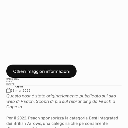
H
o
u
s
e
a
i
B
r
i
t
i
s
h
A
r
r
o
w
s
d
i
q
u
e
s
t
'
a
n
n
o
I
B
r
i
t
i
s
h
A
r
r
o
w
s
t
o
r
n
a
n
o
a
l
l
a
G
r
o
s
v
e
n
o
r
H
o
u
s
e
p
e
r
i
l
2
0
2
2
.
S
i
a
m
o
a
l
s
e
t
t
i
m
o
c
i
e
l
o
p
e
r
p
o
t
e
r
f
e
s
t
e
g
g
i
a
r
e
d
i
p
e
r
s
o
n
a
,
q
u
e
s
t
'
a
n
n
o
,
i
l
v
i
n
c
i
t
o
r
e
d
e
l
l
a
c
a
t
e
g
o
r
i
a
d
a
n
o
i
s
p
o
n
s
o
r
i
z
z
a
t
a
,
s
c
e
l
t
o
d
a
l
l
'
i
m
p
r
e
s
s
i
o
n
a
n
t
e
s
h
o
r
t
l
i
s
t
.
Ottieni maggiori informazioni
CATEGORIA
EVENTI
PARERE
Cape.io
25 mar 2022
Questo post è stato originariamente pubblicato sul sito 
web di Peach. Scopri di più sul rebranding da Peach a 
Cape.io.
Per il 2022, Peach sponsorizza la categoria Best Integrated 
dei British Arrows, una categoria che personalmente 