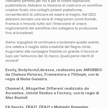
riteniamo perfetta per noi e per le nostre aspirazioni 
pubblicitarie. Abbiamo la missione di costruire un workflow 
creativo fluido che colleghi potenti piattaforme, 
consentendoti di utilizzare ed essere al meglio. Nel 2021 
abbiamo lanciato una serie di integrazioni come Sizmek, 
Frame.io e Innovid; tutte con l'intenzione di creare 
miglioramenti del workflow che collegano la produzione 
fino al broadcast.
Siamo orgogliosi di continuare a sostenere questo evento 
che celebra il meglio della creatività del Regno Unito. 
Auguriamo alle campagne finaliste un grande in bocca al 
lupo per l'annuncio del 31 marzo. Quale pensi meriti di 
vincere?
Essity, Bodyform/Libresse, realizzato per AMVBBDO 
da Chelsea Pictures, Framestore e 750mph, con la 
regia di Nisha Ganatra.
Channel 4, Altogether Different realizzato da 
4creative, Untold Studios e Factory, con la regia di 
Alex Boutell.
EA Sports, FIFA21, FIFA21 x Midnight Ramadan 