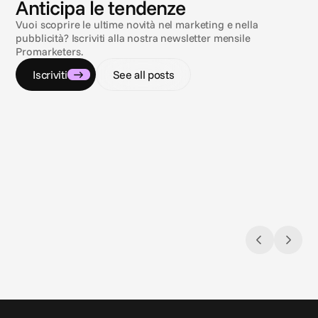
Anticipa le tendenze
Vuoi scoprire le ultime novità nel marketing e nella
pubblicità? Iscriviti alla nostra newsletter mensile
Promarketers.
Iscriviti
See all posts
9 lug 2026
9 lug 20
Navigare nel labirinto della compliance
Sole, 
Regolamentazioni sulla pubblicità di
3 insi
gambling & sports betting negli Stati Uniti
pubblic