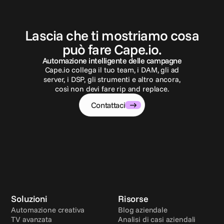
C
o
n
t
a
t
t
a
c
i
Lascia che ti mostriamo cosa
può fare Cape.io.
Automazione intelligente delle campagne
Cape.io collega il tuo team, i DAM, gli ad
server, i DSP, gli strumenti e altro ancora,
così non devi fare rip and replace.
Contattaci
Soluzioni
Risorse
Automazione creativa
Blog aziendale
TV avanzata
Analisi di casi aziendali