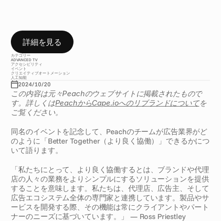
し
合
え
る
か
（
B
e
t
t
e
r
T
o
g
e
t
h
e
r
）
に
つ
い
て
の
私
た
ち
の
考
察
を
、
L
B
B
と
の
イ
ン
タ
ビ
ュ
ー
で
ご
紹
介
し
て
い
ま
す
。
ぜ
ひ
ご
覧
く
だ
さ
い
。
詳細を見る
カテゴリー
ADVANCED TV
アクセシビリティ
イベント
クリエイティブオートメーション
人工知能
2024/10/20
この内容は元々Peachのウェブサイトに掲載されたもので
す。詳しくは
PeachからCape.ioへのリブランドについて
を
ご覧ください。
同名のイベントを記念して、Peachのチームが広告業界がど
のように「Better Together（より良く協働）」できるかにつ
いて語ります。
「私たちにとって、より良く協働するとは、ブランドや代理
店の人々の業務をよりシンプルにするソリューションを提供
することを意味します。私たちは、代理店、広告主、そして
広告エコシステム全体の専門家と連携しています。製品やサ
ービスを開発する際、その機能は常にクライアントやパート
ナーのニーズに基づいています。」 — Ross Priestley