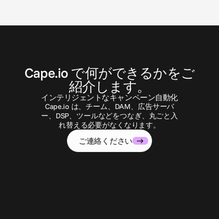
お
問
い
合
わ
せ
Cape.io で何ができるかをご
紹介します。
インテリジェントなキャンペーン自動化
Cape.io は、チーム、DAM、広告サーバ
ー、DSP、ツールなどをつなぎ、丸ごと入
れ替える必要がなくなります。
ご連絡ください