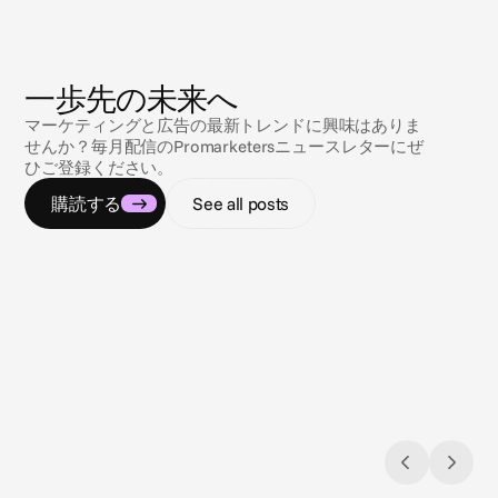
ニ
ュ
ー
ス
一歩先の未来へ
マーケティングと広告の最新トレンドに興味はありま
せんか？毎月配信のPromarketersニュースレターにぜ
ひご登録ください。
購読する
See all posts
2026/07/02
2026/01
カンヌライオンズ2026：AIは進化した、
Every 
今度は業界がそれを信頼することを学ぶ
Captio
番だ
会話の焦点は、AIが広告を自動化できるか
キャプ
否かから、自動化されたキャンペーン実行
リティ
（automated campaign execution）が本当
やコン
に信頼できるか否かへと移行しています。
で欠か
インク
慮した
ーをす