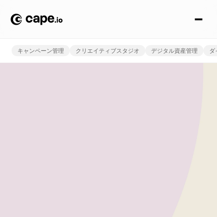
キャンペーン管理
クリエイティブスタジオ
デジタル資産管理
ダ
P
u
b
l
i
s
h
i
n
g
よりスマートなキャンペー
ン運用は、ここから始まり
ます
キャンペーンのセットアップを自動化し、迅速かつクロスチ
ャネルで配信。キャンペーンの立ち上げに伴う摩擦をなく