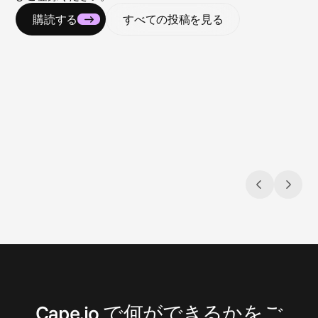
購読する
すべての投稿を見る
2026/08/03
2026/07
Closing the loop: Introducing Campaign
コン
Analytics in Cape.io
る
Campaign Analytics is now live in Cape.io.
全米に
ィング
お
問
い
合
わ
せ
Cape.io で何ができるかをご