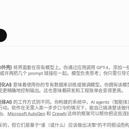
在
套
壳
现
有
A
I
模
型
（
w
r
a
p
p
i
n
g
e
x
i
s
t
i
n
g
A
I
m
o
d
e
l
s
）
案
（
c
u
s
t
o
m
A
I
s
o
l
u
t
i
o
n
s
）
，
还
是
走
向
智
能
体
化
（
g
o
i
。
大
多
数
团
队
在
受
困
于
错
误
的
选
择
之
前
，
都
无
法
真
正
。
息
AI外壳)
 将界面套在现有模型上。你通过应用调用 GPT-4，添加一
ls），或许再把几个 prompt 链接在一起。模型负责思考；你只需引导
制化AI)
 意味着使用你的专有数据来训练或微调模型。你拥有该模
能更精确地控制输出。这也意味着研发和工程账单会变得更高。
能体AI)
 的工作方式则不同。你构建的系统中，AI agents（智能
行动。软件在无需人类一步步口令的情况下，能自己搞清楚该做
ph
、
Microsoft AutoGen
 和 
CrewAI
 这样的框架可以帮你把这些连
斥的，但它们是基于“谁（或什么）应该做出决策”的不同假设而