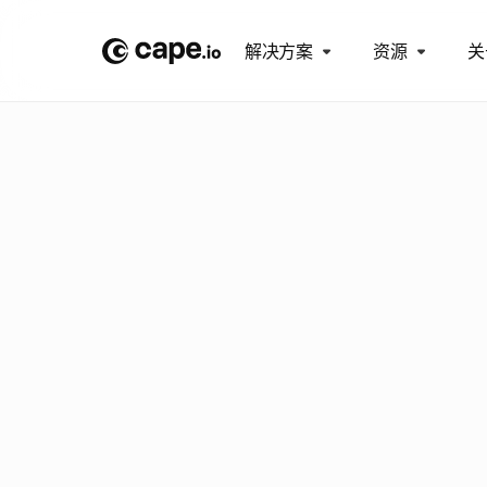
解决方案
资源
关
博
客
/
内
幕
系
列
A
g
e
n
c
u
s
t
o
你
正
准
备
在
将
带
你
走
向
你
将
拥
有
一