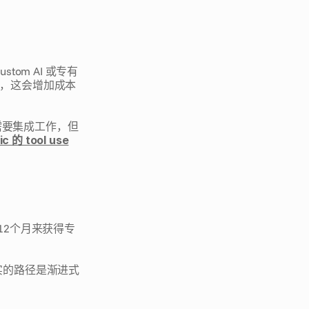
om AI 或专有
聘，这会增加成本
 平台需要集成工作，但
ic 的 tool use
-12个月来获得专
实的路径是渐进式