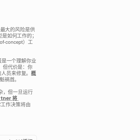
。你最大的风险是供
模型是如何工作的；
oncept）工
回报是一个理解你业
）。但代价是：你
的人员来修复。
概
魁祸首。
复杂，但一旦运行
tner 将 
常工作决策将由 