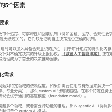
的5个因素
规要求
要审计追踪、可解释性和回滚机制（例如金融、医疗、合规性要
ers 是无法过关的。它们缺乏证明自主决策是否正确的机制。
系统在构建时可以加入具备合规意识的护栏：用于审计追踪的持久化内
及针对不确定决策的升级上报协议。
《欧盟人工智能法案》
 正
得治理成为了首要的决策推动因素。
制化需求
问题对特定领域的依赖程度。如果你需要使用专有数据来解决一
、专业分类），那么 custom AI 很难被超越。在那个特定任
会优于通用的基座模型（foundation model）。
越多个领域，或者需要跨功能的推理，那么 agentic AI（协调
过单个 custom AI 模型。