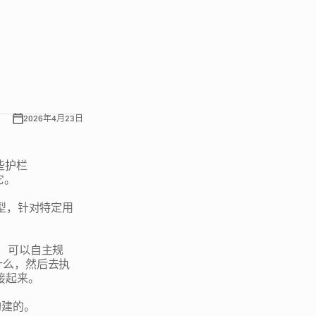
、
从
头
构
建
定
n
g
a
g
e
n
t
i
c
）
理
解
其
中
真
正
2026年4月23日
些护栏
它。
型，针对特定用
体）可以自主规
什么，然后去执
接起来。
构建的。