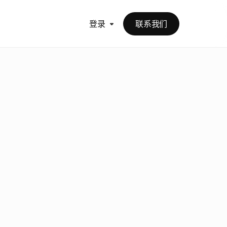
登录
联系我们
是
路
径
桌
面
上
，
它
们
来
。
选
对
了
，
诺
的
系
统
。