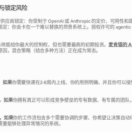
性与锁定风险
产生供应商锁定：你受制于 OpenAI 或 Anthropic 的定价、可用性和路
定：你会卡在一个难以替换的昂贵系统上。授权许可的 agentic
tic 系统能给你最大的控制权，但也需要最高的初期投资。
麦肯锡的 A
原因，混合策略（结合多种方法）正在成为常态。
s，如果
你需要快速在2-8周内上线、你的用例明确、并且你可以
AI，如果
你拥有真正可以形成竞争壁垒的专有数据、有专属的团队，并
AI，如果
你的工作流包含多个需要协调的步骤、你希望让决策自动
需要能够处理异常情况的系统。