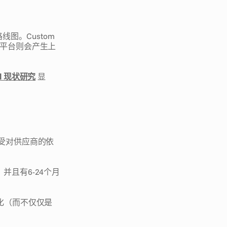
线图。Custom 
 平台则会产生上
I 现状研究
 显
接受对供应商的依
且有6-24个月
化（而不仅仅是