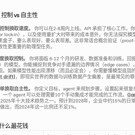
 控制 vs 自主性
s 用控制换取速度。
 你可以在2-8周内上线。API 承担了核心工作
dor lock-in），以及使用量扩大时带来的成本意外。你无法探究
盒子，要么表现好，要么表现差。这非常适合概念验证（proof-of-c
致性更重要的助理型任务。
用速度换取控制。
 你将面临 6-12 个月的研发、数据准备和训练。
in）的模型。你能捕捉到竞争对手遗漏的边界情况（edge cases
担。如果模型性能出现漂移（而且必定会），你需要懂模型底层
drift)
，即现实世界的数据与训练数据产生偏差，是最常见的罪
 用简单换取自主性。
 你定义目标，agent 来规划步骤。设置起来很
一个 agent 可以处理需要10个手动集成才能完成的工作流。
Gar
 2025年十大技术趋势之一。预计到2028年，企业中约15%的日
统自主做出，而2024年这一比例还不足1%。
什么最花钱