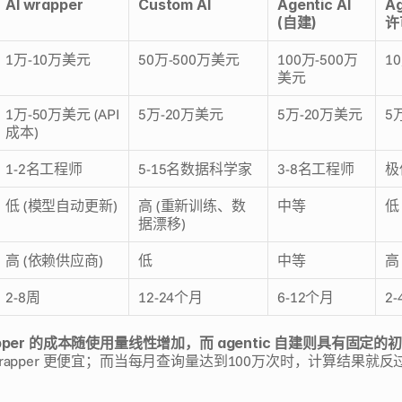
AI wrapper
Custom AI
Agentic AI 
Ag
(自建)
许
1万-10万美元
50万-500万美元
100万-500万
1
美元
1万-50万美元 (API
5万-20万美元
5万-20万美元
5
成本)
1-2名工程师
5-15名数据科学家
3-8名工程师
极
低 (模型自动更新)
高 (重新训练、数
中等
低
据漂移)
高 (依赖供应商)
低
中等
高
2-8周
12-24个月
6-12个月
2
pper 的成本随使用量线性增加，而 agentic 自建则具有固定的
rapper 更便宜；而当每月查询量达到100万次时，计算结果就反