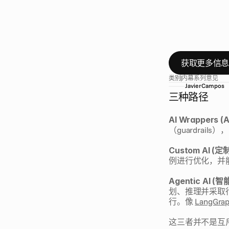
这
个
选
择
是
制
A
I
解
决
方
之
间
做
决
定
的
权
衡
取
舍
获取更多信
类别
内幕系列
意见
Javier
Campos
三种路径
AI Wrappers (
（guardrai
Custom AI (定
例进行优化，并
Agentic AI (智
划、推理并采取
行。像 
LangGra
这三者并不是互