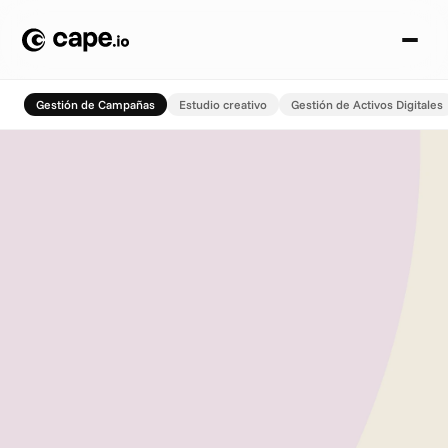
Gestión de Campañas
Estudio creativo
Gestión de Activos Digitales
G
e
s
t
i
ó
n
d
e
C
a
m
p
a
ñ
a
s
La gestión de campañas más
inteligente empieza aquí
Simplifica cómo planificas, construyes y lanzas campañas en
todos los canales, equipos y mercados.
Cape.io transforma la gestión de campañas en una
experiencia unificada e inteligente. Se acabaron los