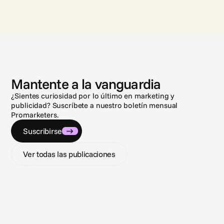
N
o
t
i
c
i
a
s
Mantente a la vanguardia
¿Sientes curiosidad por lo último en marketing y
publicidad? Suscríbete a nuestro boletín mensual
Promarketers.
Suscribirse
Ver todas las publicaciones
3 ago 2026
9 jul 20
Closing the loop: Introducing Campaign
Navega
Analytics in Cape.io
Regula
Campaign Analytics is now live in Cape.io.
sports 