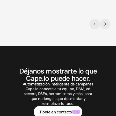
P
o
n
t
e
e
n
c
o
n
t
a
c
t
o
Déjanos mostrarte lo que
Cape.io puede hacer.
Automatización inteligente de campañas
Cape.io conecta a tu equipo, DAM, ad
servers, DSPs, herramientas y más, para
que no tengas que desmontar y
reemplazarlo todo.
Ponte en contacto