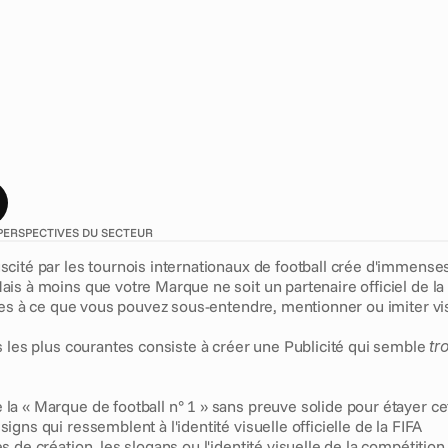
v
a
g
u
e
d
e
l
a
f
i
è
v
r
e
d
u
f
o
o
t
b
a
l
l
,
l
a
f
r
o
n
t
i
è
r
e
e
n
t
r
e
«
s
'
i
«
e
n
f
r
e
i
n
d
r
e
l
e
s
d
r
o
i
t
s
d
e
l
a
F
I
F
A
»
n
'
a
j
a
m
a
i
s
é
t
é
a
u
n
e
s
d
e
s
p
o
n
s
o
r
s
n
o
n
o
f
f
i
c
i
e
l
s
a
u
x
p
r
o
m
o
t
i
o
n
s
s
u
r
l
'
a
l
,
l
e
s
r
é
g
u
l
a
t
e
u
r
s
e
t
l
e
s
d
é
t
e
n
t
e
u
r
s
d
e
d
r
o
i
t
s
s
u
r
v
e
i
l
l
r
è
s
p
r
è
s
.
V
o
i
c
i
c
e
q
u
e
l
e
s
s
p
é
c
i
a
l
i
s
t
e
s
d
u
m
a
r
k
e
t
i
n
g
d
e
l
a
n
c
e
r
u
n
e
c
a
m
p
a
g
n
e
s
u
r
l
e
t
h
è
m
e
d
u
f
o
o
t
b
a
l
l
c
PERSPECTIVES DU SECTEUR
cité par les tournois internationaux de football crée d'immenses
s à moins que votre Marque ne soit un partenaire officiel de la FI
ctes à ce que vous pouvez sous-entendre, mentionner ou imiter v
 les plus courantes consiste à créer une Publicité qui semble 
tr
 la « Marque de football n° 1 » sans preuve solide pour étayer ce
signs qui ressemblent à l'identité visuelle officielle de la FIFA
es de création, les slogans ou l'identité visuelle de la compétition