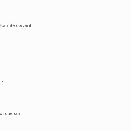
ormité doivent 
 :
ôt que sur 