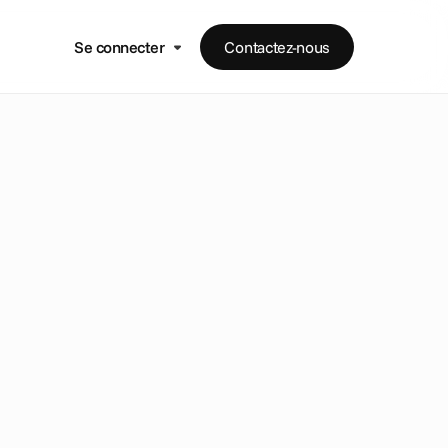
Se connecter
Contactez-nous
t
i
n
g
l
a
s
q
u
i
e
s
p
è
r
e
n
t