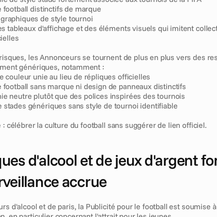
 football distinctifs de marque
graphiques de style tournoi
des tableaux d'affichage et des éléments visuels qui imitent colle
cielles
 risques, les Annonceurs se tournent de plus en plus vers des re
rement génériques, notamment :
e couleur unie au lieu de répliques officielles
 football sans marque ni design de panneaux distinctifs
e neutre plutôt que des polices inspirées des tournois
stades génériques sans style de tournoi identifiable
 : célébrer la culture du football sans suggérer de lien officiel.
es d'alcool et de jeux d'argent font
rveillance accrue
rs d'alcool et de paris, la Publicité pour le football est soumise à
, en particulier concernant l'attrait pour les jeunes.