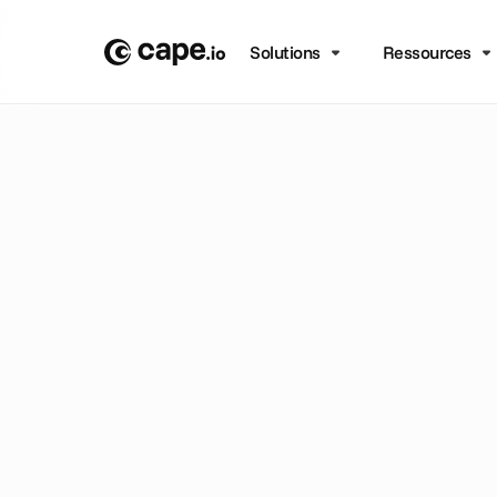
Solutions
Ressources
B
L
O
G
/
O
P
I
N
I
O
N
L
a
n
o
d
u
f
o
F
I
F
A
L
a
C
o
u
p
e
d
u
é
v
é
n
e
m
e
n
t
s