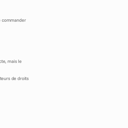
 de commander 
.
En 2026, l'un des plus grands problèmes de Conformité n'est plus l'infraction directe, mais le 
eurs de droits 