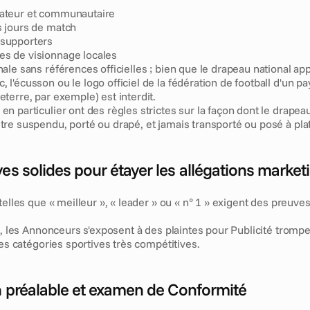
mateur et communautaire
s jours de match
 supporters
es de visionnage locales
onale sans références officielles ; bien que le drapeau national app
 l'écusson ou le logo officiel de la fédération de football d'un pay
eterre, par exemple) est interdit.  
en particulier ont des règles strictes sur la façon dont le drapeau e
être suspendu, porté ou drapé, et jamais transporté ou posé à plat
ves solides pour étayer les allégations market
telles que « meilleur », « leader » ou « n° 1 » exigent des preuves
n, les Annonceurs s'exposent à des plaintes pour Publicité trompe
les catégories sportives très compétitives.
on préalable et examen de Conformité