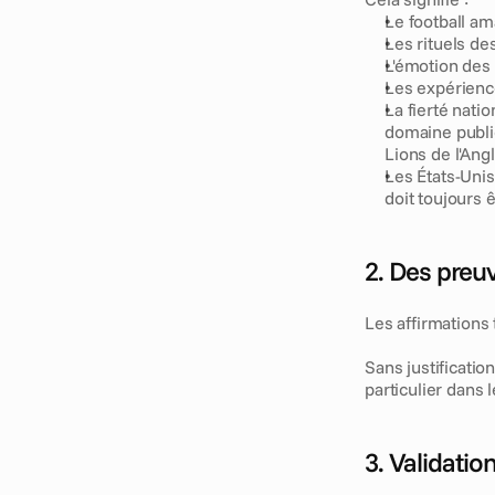
Le football a
Les rituels de
L'émotion des
Les expérienc
La fierté nati
domaine public,
Lions de l'Angl
Les États-Unis 
doit toujours 
2. Des preu
Les affirmations 
Sans justificatio
particulier dans 
3. Validati