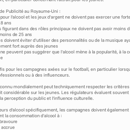
 de Publicité au Royaume-Uni :
pour l'alcool et les jeux d'argent ne doivent pas exercer une forte 
18 ans
figurant dans des rôles principaux ne doivent pas avoir moins de
 moins de 25 ans
doivent éviter d'utiliser des personnalités ou de la musique ayan
ement fort auprès des jeunes
 ne peuvent pas suggérer que l'alcool mène à la popularité, à la co
le
is pour les campagnes axées sur le football, en particulier lorsque
ofessionnels ou à des influenceurs.
econnu mondialement peut techniquement respecter les critères d
ait considérable sur les jeunes. Les régulateurs évaluent souvent
la perception du public et l'influence culturelle.
urs d'alcool spécifiquement, les campagnes doivent également év
nt la consommation d'alcool à :
 bravoure
 accrue