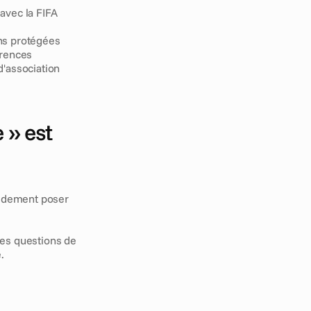
avec la FIFA
ns protégées 
érences 
'association 
» est 
pidement poser 
des questions de 
.