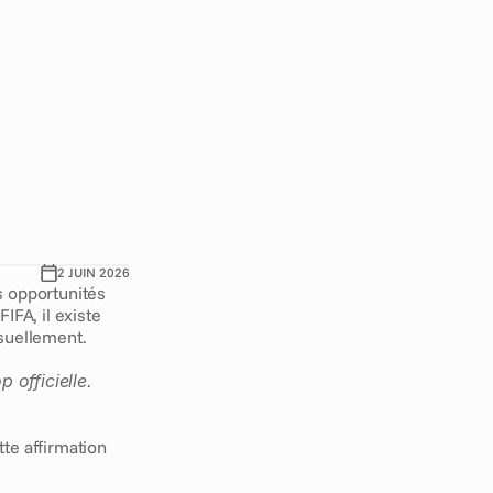
n
s
p
i
r
e
r
d
u
s
s
i
m
i
n
c
e
.
c
o
o
l
e
t
l
e
s
e
n
t
l
a
d
o
i
v
e
n
t
e
t
é
t
é
.
2 JUIN 2026
 opportunités 
FA, il existe 
isuellement.
op officielle
.
tte affirmation