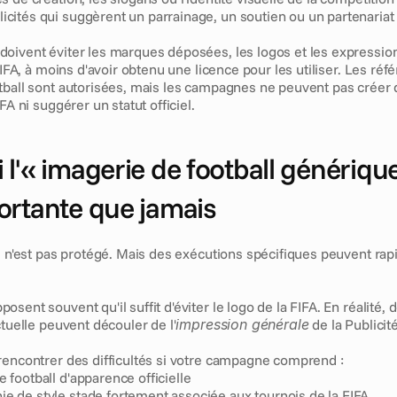
icités qui suggèrent un parrainage, un soutien ou un partenariat 
oivent éviter les marques déposées, les logos et les expressio
 FIFA, à moins d'avoir obtenu une licence pour les utiliser. Les réf
tball sont autorisées, mais les campagnes ne peuvent pas créer d
FA ni suggérer un statut officiel.
l'« imagerie de football générique 
ortante que jamais
oi n'est pas protégé. Mais des exécutions spécifiques peuvent ra
sent souvent qu'il suffit d'éviter le logo de la FIFA. En réalité, 
ctuelle peuvent découler de l'
impression générale
 de la Publicité
rencontrer des difficultés si votre campagne comprend :
e football d'apparence officielle
e de style stade fortement associée aux tournois de la FIFA