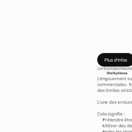
s
u
r
f
e
r
s
u
r
l
a
f
o
o
t
b
a
l
l
»
e
t
D
e
s
c
a
m
p
a
g
j
e
u
x
d
'
a
r
g
e
n
t
s
i
t
u
a
t
i
o
n
d
e
t
s
a
v
o
i
r
a
v
a
n
t
Plus d'infos
CATÉGORIE
OPINION
Shelby
Akosa
L'engouement sus
commerciales. Mai
des limites stri
L'une des erreurs
Cela signifie :
Prétendre être
Utiliser des de
Imiter les styl