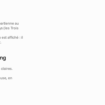
artienne au 
s (les Trois 
st affiché : il 
.
ing
 claires.
use, en 