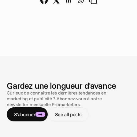
N
o
u
v
e
l
l
e
s
Gardez une longueur d'avance
Curieux de connaître les dernières tendances en
marketing et publicité ? Abonnez-vous à notre
newsletter mensuelle Promarketers.
S'abonner
See all posts