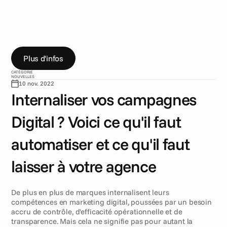
D
e
p
l
u
s
e
n
p
l
u
s
d
e
m
a
r
q
u
e
s
i
n
t
e
r
n
a
l
i
s
e
n
t
l
e
u
r
m
a
r
k
e
t
i
n
g
d
i
g
i
t
a
l
p
o
u
r
p
l
u
s
d
e
c
o
n
t
r
ô
l
e
e
t
d
e
t
r
a
n
s
p
a
r
e
n
c
e
,
m
a
i
s
l
e
s
a
g
e
n
c
e
s
o
n
t
t
o
u
j
o
u
r
s
l
e
u
r
i
m
p
o
r
t
a
n
c
e
.
V
o
i
c
i
u
n
g
u
i
d
e
p
o
u
r
s
a
v
o
i
r
q
u
o
i
a
u
t
o
m
a
t
i
s
e
r
e
t
q
u
o
i
c
o
n
f
i
e
r
à
v
o
t
r
e
a
g
e
n
c
e
.
Plus d'infos
CATÉGORIE
NOUVELLES
10 nov. 2022
Internaliser vos campagnes 
Digital ? Voici ce qu'il faut 
automatiser et ce qu'il faut 
laisser à votre agence
De plus en plus de marques internalisent leurs 
compétences en marketing digital, poussées par un besoin 
accru de contrôle, d'efficacité opérationnelle et de 
transparence. Mais cela ne signifie pas pour autant la 