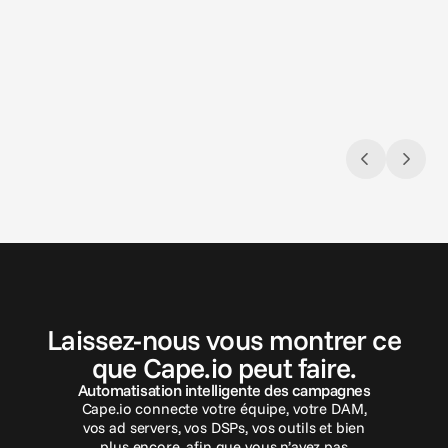
3 août 2026
9 juil. 2
Closing the loop: Introducing Campaign
Ce que 
Analytics in Cape.io
public
Campaign Analytics is now live in Cape.io.
L'AI A
premie
gouvern
import
l'IA gé
C
o
n
t
a
c
t
e
z
-
n
o
u
s
Laissez-nous vous montrer ce
que Cape.io peut faire.
Automatisation intelligente des campagnes
Cape.io connecte votre équipe, votre DAM,
vos ad servers, vos DSPs, vos outils et bien
plus encore, afin que vous n’ayez pas